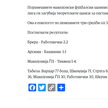
Поранешните македонски фудбалски шампиони
лига ги загубија теоретските шанси за опста
Ова е епилогот по денешните три средби од 
Постигнати резултати:
Брера – Работнички 2:2
Арсими – Башкими 1:1
Македонија ЃП – Тиквеш 1:4.
Табела: Вардар 77 бода, Шкендија 71, Струга 
36, Македонија ЃП 30, Работнички 30, Шкупи 
Facebook
Twitter
Copy
Share
Link