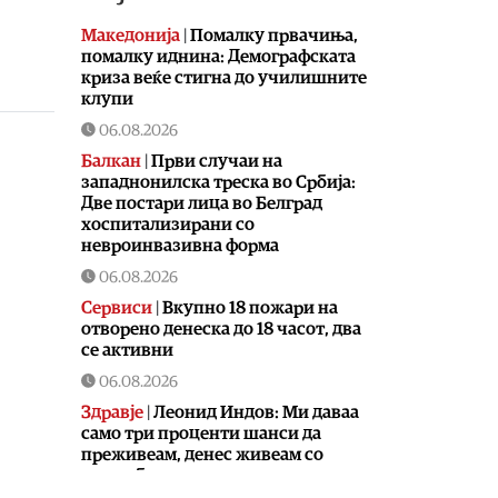
Македонија
|
Помалку првачиња,
помалку иднина: Демографската
криза веќе стигна до училишните
клупи
06.08.2026
Балкан
|
Први случаи на
западнонилска треска во Србија:
Две постари лица во Белград
хоспитализирани со
невроинвазивна форма
06.08.2026
Сервиси
|
Вкупно 18 пожари на
отворено денеска до 18 часот, два
се активни
06.08.2026
Здравје
|
Леонид Индов: Ми даваа
само три проценти шанси да
преживеам, денес живеам со
полна брзина