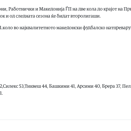
, Работнички и Македонија ЃП на две кола до крајот на Пр
нок и од следната сезона ќе бидат второлигаши.
31.коло во најквалитетното македонски фудбалско натпревар
62,Силекс 53,Тиквеш 44, Башкими 41, Арсими 40, Брера 37, Пе
1.