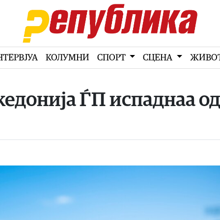
НТЕРВЈУА
КОЛУМНИ
СПОРТ
СЦЕНА
ЖИВО
едонија ЃП испаднаа о