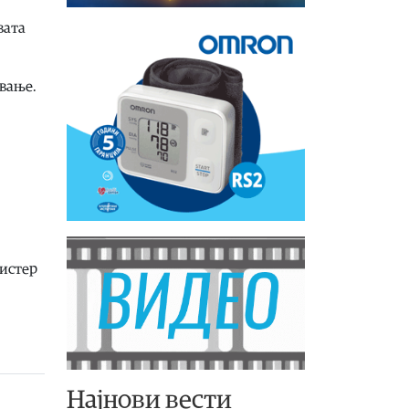
вата
ување.
листер
Најнови вести