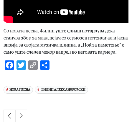
Со новата песна, Филип уште еднаш потврдува дека
станува збор за млад пејач со сериозен потенцијал и јасна
визија за својата музичка иднина, а „Ноќ за паметење“ е
само уште следен чекор напред во неговата кариера.
Facebook
Twitter
Copy
Share
Link
НОВА ПЕСНА
ФИЛИП АЛЕКСАНДРОВСКИ