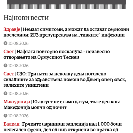
Најнови вести
Здравје
|
Немаат симптоми, а можат да остават сериозни
последици: ИЈЗ предупредува на „тивките“ инфекции
10.08.2026
Свет
|
Нафтата повторно поскапува – неизвесно
отворањето на Ормускиот Теснец
10.08.2026
Свет
|
СЗО: Три пати за неколку дена погодено
складиште за здравствена помош во Дњепропетровск,
залихите уништени
10.08.2026
Македонија
|
10 август не е само датум, тоа е ден кога
Македонија молчи од почит
10.08.2026
Балкан
|
Грчките цариници запленија над 1.000 боци
нелегален фреон, дел од нив откриени во пратка од