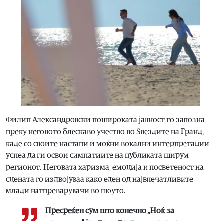
Филип Александровски пошироката јавност го запозна
преку неговото блескаво учество во Ѕвездите на Гранд,
каде со своите настапи и моќни вокални интерпретации
успеа да ги освои симпатиите на публиката ширум
регионот. Неговата харизма, емоција и посветеност на
сцената го издвојуваа како еден од највпечатливите
млади натпреварувачи во шоуто.
Пресреќен сум што конечно „Ноќ за