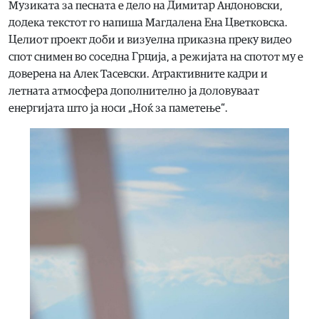
Музиката за песната е дело на Димитар Андоновски,
додека текстот го напиша Магдалена Ена Цветковска.
Целиот проект доби и визуелна приказна преку видео
спот снимен во соседна Грција, а режијата на спотот му е
доверена на Алек Тасевски. Атрактивните кадри и
летната атмосфера дополнително ја доловуваат
енергијата што ја носи „Ноќ за паметење“.