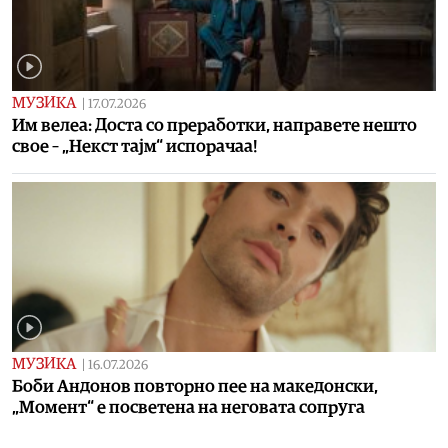
МУЗИКА
|
17.07.2026
Им велеа: Доста со преработки, направете нешто
свое – „Некст тајм“ испорачаа!
МУЗИКА
|
16.07.2026
Боби Андонов повторно пее на македонски,
„Момент“ е посветена на неговата сопруга