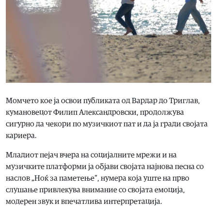
Момчето кое ја освои публиката од Вардар до Триглав,
кумановецот Филип Александровски, продолжува
сигурно да чекори по музичкиот пат и да ја гради својата
кариера.
Младиот пејач вчера на социјалните мрежи и на
музичките платформи ја објави својата најнова песна со
наслов „Ноќ за паметење“, нумера која уште на прво
слушање привлекува внимание со својата емоција,
модерен звук и впечатлива интерпретација.