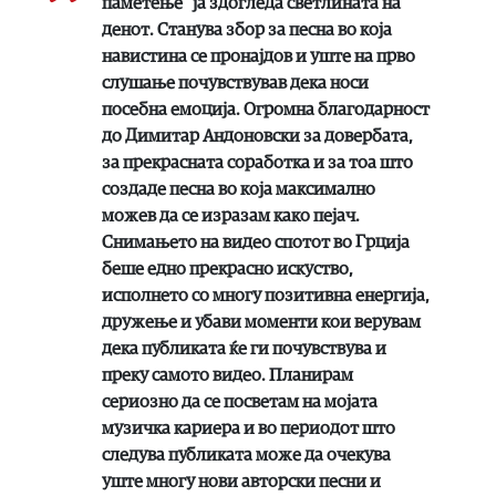
паметење“ ја здогледа светлината на
денот. Станува збор за песна во која
навистина се пронајдов и уште на прво
слушање почувствував дека носи
посебна емоција. Огромна благодарност
до Димитар Андоновски за довербата,
за прекрасната соработка и за тоа што
создаде песна во која максимално
можев да се изразам како пејач.
Снимањето на видео спотот во Грција
беше едно прекрасно искуство,
исполнето со многу позитивна енергија,
дружење и убави моменти кои верувам
дека публиката ќе ги почувствува и
преку самото видео. Планирам
сериозно да се посветам на мојата
музичка кариера и во периодот што
следува публиката може да очекува
уште многу нови авторски песни и