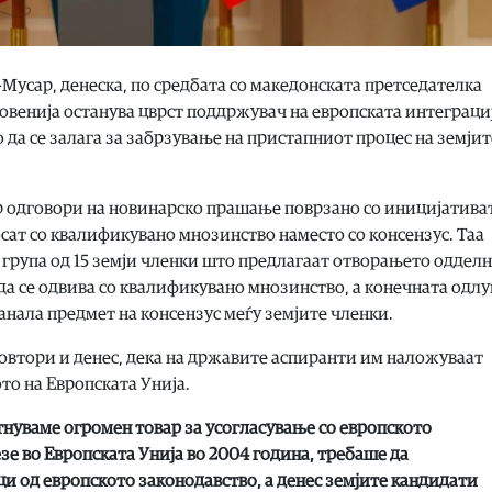
усар, денеска, по средбата со македонската претседателка
овенија останува цврст поддржувач на европската интеграциј
 да се залага за забрзување на пристапниот процес на земјит
 одговори на новинарско прашање поврзано со иницијативат
носат со квалификувано мнозинство наместо со консензус. Таа
д група од 15 земји членки што предлагаат отворањето оддел
да се одвива со квалификувано мнозинство, а конечната одлу
анала предмет на консензус меѓу земјите членки.
повтори и денес, дека на државите аспиранти им наложуваат
то на Европската Унија.
нуваме огромен товар за усогласување со европското
зе во Европската Унија во 2004 година, требаше да
и од европското законодавство, а денес земјите кандидати