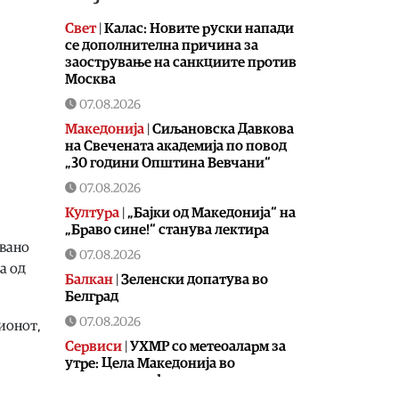
Свет
|
Калас: Новите руски напади
се дополнителна причина за
заострување на санкциите против
Москва
07.08.2026
Македонија
|
Сиљановска Давкова
на Свечената академија по повод
„30 години Општина Вевчани“
07.08.2026
Култура
|
„Бајки од Македонија“ на
„Браво сине!“ станува лектира
увано
07.08.2026
а од
Балкан
|
Зеленски допатува во
Белград
07.08.2026
ионот,
Сервиси
|
УХМР со метеоаларм за
утре: Цела Македонија во
портокалова фаза