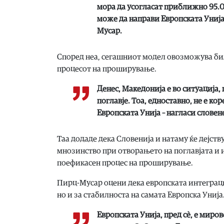
мора да усогласат приближно 95.
може да направи Европската Унија
Мусар.
Според неа, сегашниот модел овозможува би
процесот на проширување.
Денес, Македонија е во ситуација,
поглавје. Тоа, едноставно, не е ко
Европската Унија – нагласи словен
Таа додаде дека Словенија и натаму ќе дејств
мнозинство при отворањето на поглавјата и и
поефикасен процес на проширување.
Пирц-Мусар оцени дека европската интеграциј
но и за стабилноста на самата Европска Унија
Европската Унија, пред сѐ, е миро