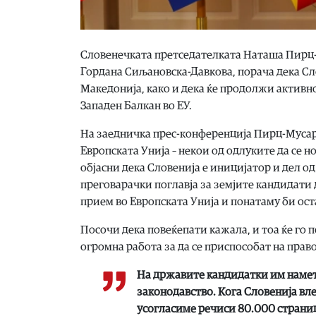
Словенечката претседателката Наташа Пирц-М
Гордана Сиљановска-Давкова, порача дека Сл
Македонија, како и дека ќе продолжи активно
Западен Балкан во ЕУ.
На заедничка прес-конференција Пирц-Мусар
Европската Унија – некои од одлуките да се 
објасни дека Словенија е иницијатор и дел о
преговарачки поглавја за земјите кандидати 
прием во Европската Унија и понатаму би ост
Посочи дека повеќепати кажала, и тоа ќе го 
огромна работа за да се приспособат на право
На државите кандидатки им намет
законодавство. Кога Словенија вле
усогласиме речиси 80.000 страниц