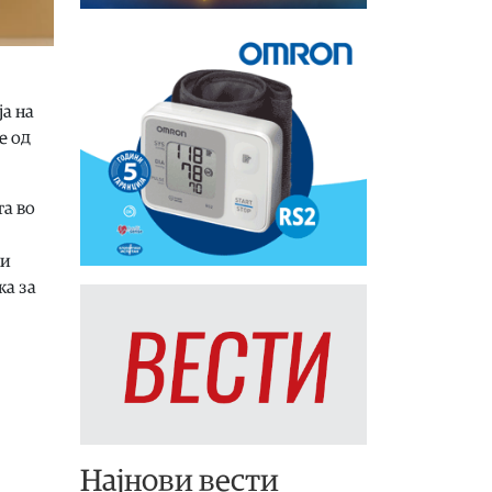
а на
е од
а во
ни
ка за
Најнови вести