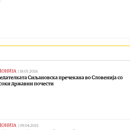
ДОНИЈА
|
18.05.2026
едателката Сиљановска пречекана во Словенија со
соки државни почести
ДОНИЈА
|
09.04.2025