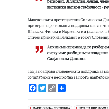
регионот. За Западен Балкан, чле
вистински пат кон стабилност – реч
Македонската претседателка Сиљановска-Давк
примери на регионална поддршка каква што п
Шведска, Финска и Норвешка им ја давале на
сличен пример на Балканот е токму Словениј
Ако не сме спремни да го разберем
очекуваме разбирање и поддршка в
Силјановска-Давкова.
Таа ја поздрави словенечката поддршка за м
солидарност е неопходна за побрз напредок н
Facebook
Twitter
Copy
Share
Link
МАКЕДОНИЈА - СЛОВЕНИЈА
НАТАША ПИРЦ МУСАР