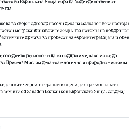
нството во Европската Унија мора да биде единствениот
е таа.
ова во својот одговор посочи дека на Балканот веќе постоја
остои меѓу скандинавските земји. Таа потсети на поддршка
 балтичките држави во процесот на евроинтеграцијата и оце
а.
е соседот во регионот и да го поддржиме, како може да
о Брисел? Мислам дека тоа е логично и природно – истакна
акедонските евроинтеграции и оцени дека регионалната
а земјите од Западен Балкан кон Европската Унија. сст/дма/