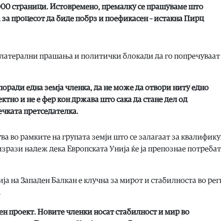
000 страници. Истовремено, премалку се прашуваме што
 за процесот да биде побрз и поефикасен – истакна Пирц
латерални прашања и политички блокади да го попречуваат
 поради една земја членка, да не може да отвори ниту едно
ректно и не е фер кон држава што сака да стане дел од
ечката претседателка.
ува во рамките на групата земји што се залагаат за квалифик
зрази надеж дека Европската Унија ќе ја препознае потребат
а на Западен Балкан е клучна за мирот и стабилноста во рег
.
вен проект. Новите членки носат стабилност и мир во