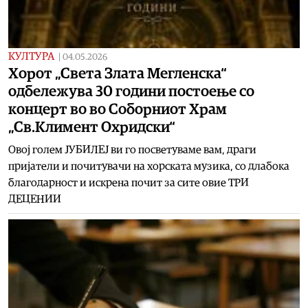
КУЛТУРА
|
04.05.2026
Хорот „Света Злата Мегленска“
одбележува 30 години постоење со
концерт во во Соборниот Храм
„Св.Климент Охридски“
Овој голем ЈУБИЛЕЈ ви го посветуваме вам, драги
пријатели и почитувачи на хорската музика, со длабока
благодарност и искрена почит за сите овие ТРИ
ДЕЦЕНИИ