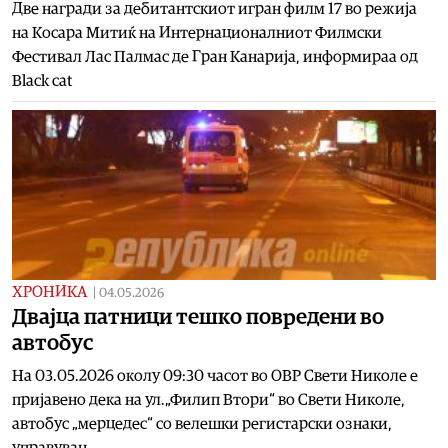
Две награди за дебитантскиот игран филм 17 во режија
на Косара Митиќ на Интернационалниот Филмски
Фестивал Лас Палмас де Гран Канарија, информираа од
Black cat
ХРОНИКА
|
04.05.2026
Двајца патници тешко повредени во
автобус
На 03.05.2026 околу 09:30 часот во ОВР Свети Николе е
пријавено дека на ул.„Филип Втори“ во Свети Николе,
автобус „мерцедес“ со велешки регистарски ознаки,
управуван