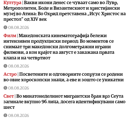
Култура
|
Вакви икони денес се чуваат само во Лувр,
Метрополитен, Боде и Византискиот и христијански
музеј во Атина: Во Охрид претставена „Исус Христос на
престол“ од XIV век
08.08.2026
Филм
|
Македонската кинематографија бележи
интензивен продукциски период: Во моментов се
снимаат три македонски долгометражни играни
филмови, а кон крајот на август е закажана првата
клапа и на четвртиот
08.08.2026
Астро
|
Посветените и одговорните сопрузи се родени
во овие хороскопски знаци, а еве и зошто се уникатни
08.08.2026
Свет
|
Во минатонеделниот мигрантски бран врз Сеута
загинале вкупно 96 лица, досега идентификувани само
шест
08.08.2026
Астро
|
Овие 3 знака ќе ги научат најважните животни
лекции до 6 јануари 2027 година: Ретроградниот Хирон