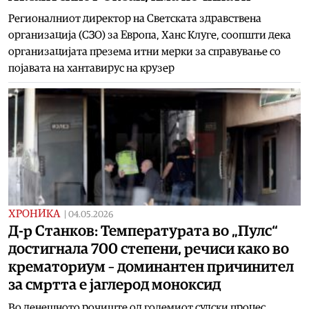
Регионалниот директор на Светската здравствена
организација (СЗО) за Европа, Ханс Клуге, соопшти дека
организацијата презема итни мерки за справување со
појавата на хантавирус на крузер
ХРОНИКА
|
04.05.2026
Д-р Станков: Температурата во „Пулс“
достигнала 700 степени, речиси како во
крематориум – доминантен причинител
за смртта е јаглерод моноксид
Во денешното рочиште од големиот судски процес