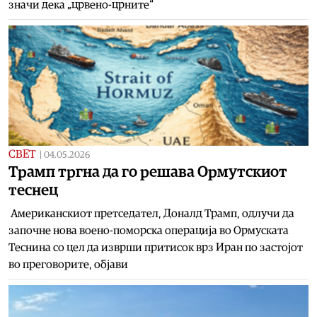
значи дека „црвено-црните“
СВЕТ
|
04.05.2026
Tрамп тргна да го решава Ормутскиот
теснец
Американскиот претседател, Доналд Трамп, одлучи да
започне нова воено-поморска операција во Ормуската
Теснина со цел да изврши притисок врз Иран по застојот
во преговорите, објави