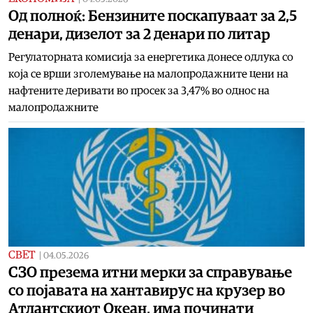
Од полноќ: Бензините поскапуваат за 2,5
денари, дизелот за 2 денари по литар
Регулаторната комисија за енергетика донесе одлука со
која се врши зголемување на малопродажните цени на
нафтените деривати во просек за 3,47% во однос на
малопродажните
СВЕТ
|
04.05.2026
СЗО презема итни мерки за справување
со појавата на хантавирус на крузер во
Атлантскиот Океан, има починати