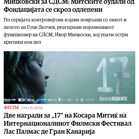
Мицковски за СДСМ: Митските будали од
Фондацијата се скроз одлепени
По серијата контроверзни изјави поврзани со ликот и
делото на Гоце Делчев, реагираше поранешниот
функционер на СДСМ, Ивор Мицкоски, кој упати остри
критики кон дел
ФИЛМ
|
04.05.2026
Две награди за „17“ на Косара Митиќ на
Интернационалниот Филмски Фестивал
Лас Палмас де Гран Канарија