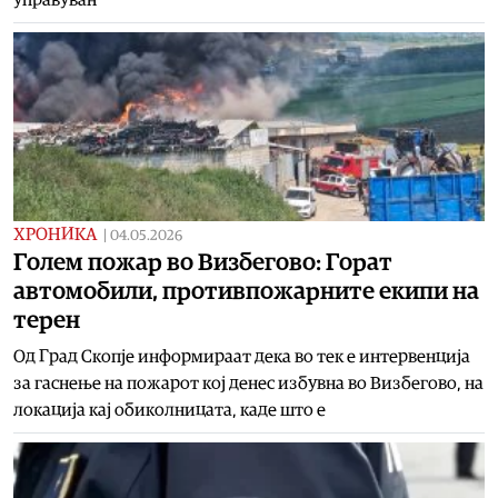
ХРОНИКА
|
04.05.2026
Голем пожар во Визбегово: Горат
автомобили, противпожарните екипи на
терен
Од Град Скопје информираат дека во тек е интервенција
за гаснење на пожарот кој денес избувна во Визбегово, на
локација кај обиколницата, каде што е