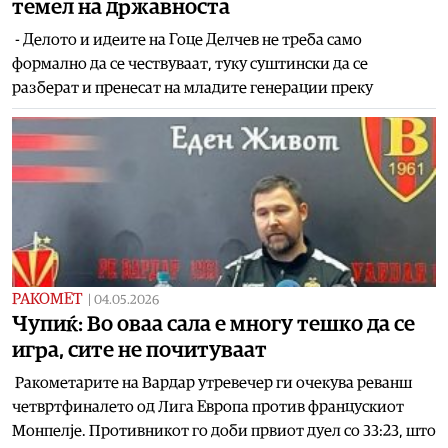
темел на државноста
- Делото и идеите на Гоце Делчев не треба само
формално да се чествуваат, туку суштински да се
разберат и пренесат на младите генерации преку
РАКОМЕТ
|
04.05.2026
Чупиќ: Во оваа сала е многу тешко да се
игра, сите не почитуваат
Ракометарите на Вардар утревечер ги очекува реванш
четвртфиналето од Лига Европа против францускиот
Монпелје. Противникот го доби првиот дуел со 33:23, што