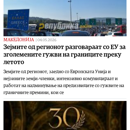
МАКЕДОНИЈА
|
04.05.2026
Зејмите од регионот разговараат со ЕУ за
зголемените гужви на границите преку
летото
Земјите од регионот, заедно со Европската Унија и
нејзините земји‑членки, интензивно комуницираат и
работат на надминување на предизвиците со гужвите на
граничните премини, кои се