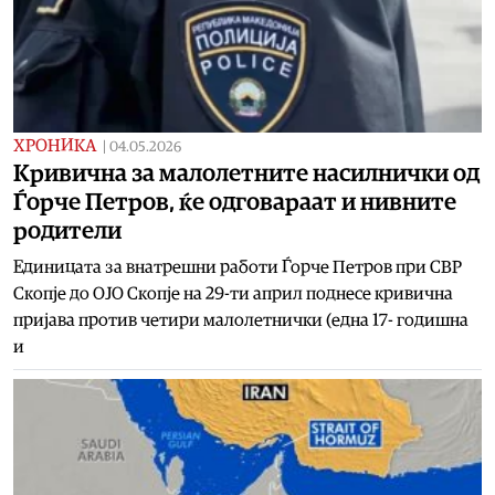
ХРОНИКА
|
04.05.2026
Кривична за малолетните насилнички од
Ѓорче Петров, ќе одговараат и нивните
родители
Единицата за внатрешни работи Ѓорче Петров при СВР
Скопје до ОЈО Скопје на 29-ти април поднесе кривична
пријава против четири малолетнички (една 17- годишна
и