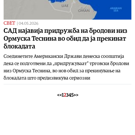
СВЕТ
|
04.05.2026
САД најавија придружба на бродови низ
Ормуска Теснина во обид да ја прекинат
блокадата
Соединетите Американски Држави денеска соопштија
дека се подготвени да „придружуваат“ трговски бродови
низ Ормуска Теснина, во нов обид за прекинување на
блокадата што предизвикува сериозни
<<
1
2
3
4
5
>>