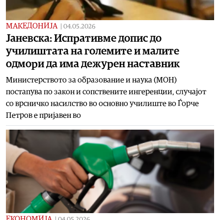
МАКЕДОНИЈА
|
04.05.2026
Јаневска: Испративме допис до
училиштата на големите и малите
одмори да има дежурен наставник
Министерството за образование и наука (МОН)
постапува по закон и сопствените ингеренции, случајот
со врсничко насилство во основно училиште во Ѓорче
Петров е пријавен во
ЕКОНОМИЈА
|
04.05.2026