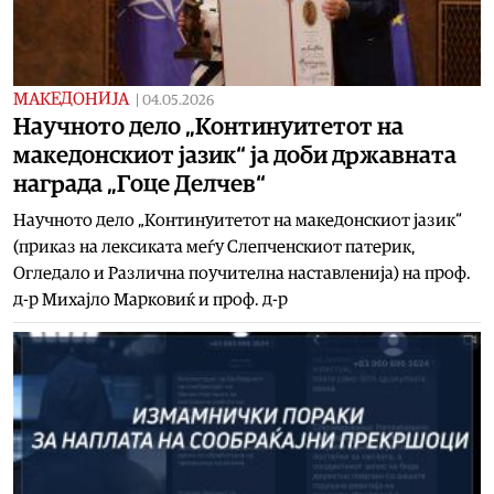
МАКЕДОНИЈА
|
04.05.2026
Научното дело „Континуитетот на
македонскиот јазик“ ја доби државната
награда „Гоце Делчев“
Научното дело „Континуитетот на македонскиот јазик“
(приказ на лексиката меѓу Слепченскиот патерик,
Огледало и Различна поучителна наставленија) на проф.
д-р Михајло Марковиќ и проф. д-р