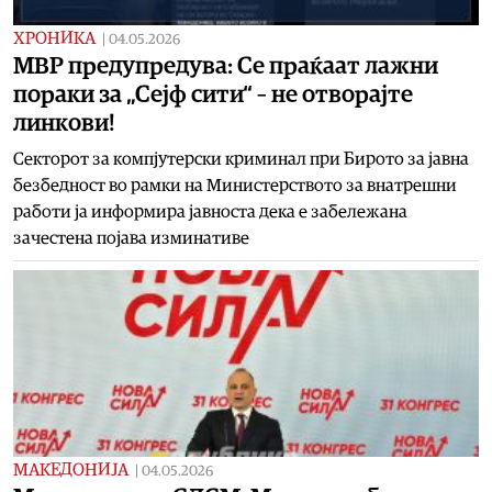
ХРОНИКА
|
04.05.2026
МВР предупредува: Се праќаат лажни
пораки за „Сејф сити“ – не отворајте
линкови!
Секторот за компјутерски криминал при Бирото за јавна
безбедност во рамки на Министерството за внатрешни
работи ја информира јавноста дека е забележана
зачестена појава изминативе
МАКЕДОНИЈА
|
04.05.2026