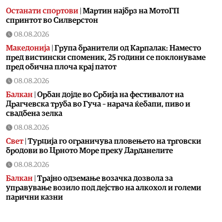
Останати спортови
|
Мартин најбрз на МотоГП
спринтот во Силверстон
08.08.2026
Македонија
|
Група бранители од Карпалак: Наместо
пред вистински споменик, 25 години се поклонуваме
пред обична плоча крај патот
08.08.2026
Балкан
|
Орбан дојде во Србија на фестивалот на
Драгчевска труба во Гуча – нарача ќебапи, пиво и
свадбена зелка
08.08.2026
Свет
|
Турција го ограничува пловењето на трговски
бродови во Црното Море преку Дарданелите
08.08.2026
Балкан
|
Трајно одземање возачка дозвола за
управување возило под дејство на алкохол и големи
парични казни
08.08.2026