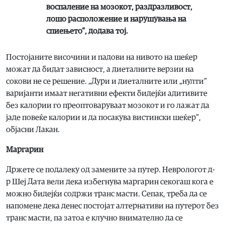
воспаление на мозокот, раздразливост,
лошо расположение и нарушувања на
спиењето“, додава тој.
Постојаните височини и падови на нивото на шеќер
можат да бидат зависност, а диеталните верзии на
сокови не се решение. „Дури и диеталните или „нулти“
варијанти имаат негативни ефекти бидејќи адитивите
без калории го преоптоваруваат мозокот и го лажат да
јаде повеќе калории и да посакува вистински шеќер“,
објасни Лакан.
Маргарин
Држете се подалеку од замените за путер. Неврологот д-
р Шеј Дата вели дека избегнува маргарин секогаш кога е
можно бидејќи содржи транс масти. Сепак, треба да се
напомене дека денес постојат алтернативи на путерот без
транс масти, па затоа е клучно внимателно да се