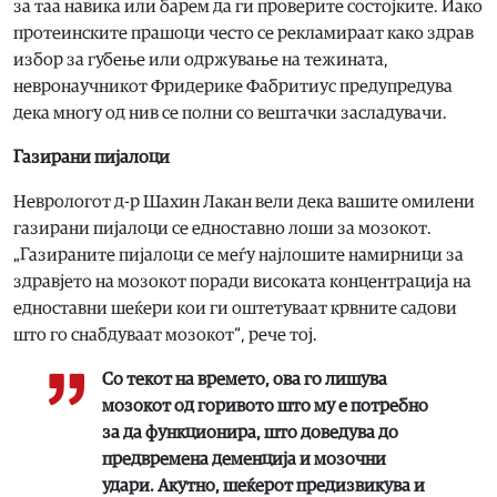
за таа навика или барем да ги проверите состојките. Иако
протеинските прашоци често се рекламираат како здрав
избор за губење или одржување на тежината,
невронаучникот Фридерике Фабритиус предупредува
дека многу од нив се полни со вештачки засладувачи.
Газирани пијалоци
Неврологот д-р Шахин Лакан вели дека вашите омилени
газирани пијалоци се едноставно лоши за мозокот.
„Газираните пијалоци се меѓу најлошите намирници за
здравјето на мозокот поради високата концентрација на
едноставни шеќери кои ги оштетуваат крвните садови
што го снабдуваат мозокот“, рече тој.
Со текот на времето, ова го лишува
мозокот од горивото што му е потребно
за да функционира, што доведува до
предвремена деменција и мозочни
удари. Акутно, шеќерот предизвикува и