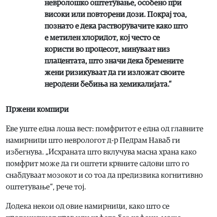
невролошко оштетување, особено при
високи или повторени дози. Покрај тоа,
познато е дека растворувачите како што
е метилен хлоридот, кој често се
користи во процесот, минуваат низ
плацентата, што значи дека бремените
жени ризикуваат да ги изложат своите
неродени бебиња на хемикалијата.“
Пржени компири
Еве уште една лоша вест: помфритот е една од главните
намирници што неврологот д-р Педрам Наваб ги
избегнува. „Исхраната што вклучува масна храна како
помфрит може да ги оштети крвните садови што го
снабдуваат мозокот и со тоа да предизвика когнитивно
оштетување“, рече тој.
Додека некои од овие намирници, како што се