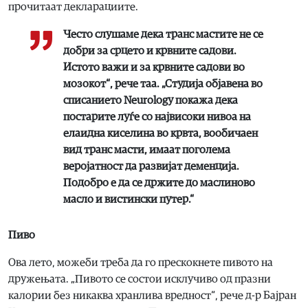
прочитаат декларациите.
Често слушаме дека транс мастите не се
добри за срцето и крвните садови.
Истото важи и за крвните садови во
мозокот“, рече таа. „Студија објавена во
списанието Neurology покажа дека
постарите луѓе со највисоки нивоа на
елаидна киселина во крвта, вообичаен
вид транс масти, имаат поголема
веројатност да развијат деменција.
Подобро е да се држите до маслиново
масло и вистински путер.“
Пиво
Ова лето, можеби треба да го прескокнете пивото на
дружењата. „Пивото се состои исклучиво од празни
калории без никаква хранлива вредност“, рече д-р Бајран