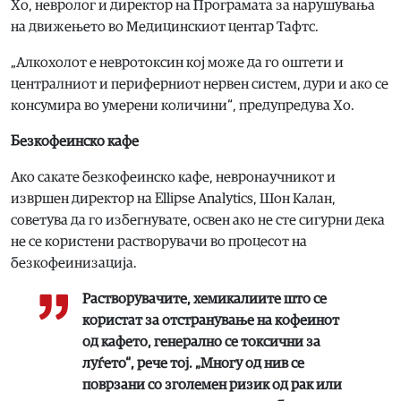
Хо, невролог и директор на Програмата за нарушувања
на движењето во Медицинскиот центар Тафтс.
„Алкохолот е невротоксин кој може да го оштети и
централниот и периферниот нервен систем, дури и ако се
консумира во умерени количини“, предупредува Хо.
Безкофеинско кафе
Ако сакате безкофеинско кафе, невронаучникот и
извршен директор на Ellipse Analytics, Шон Калан,
советува да го избегнувате, освен ако не сте сигурни дека
не се користени растворувачи во процесот на
безкофеинизација.
Растворувачите, хемикалиите што се
користат за отстранување на кофеинот
од кафето, генерално се токсични за
луѓето“, рече тој. „Многу од нив се
поврзани со зголемен ризик од рак или