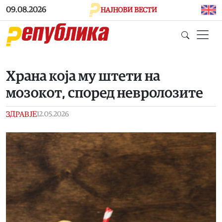
Skip to main content
09.08.2026
НАЈНОВИ ВЕСТИ
Храна која му штети на
мозокот, според невролозите
ЗДРАВЈЕ
12.05.2026