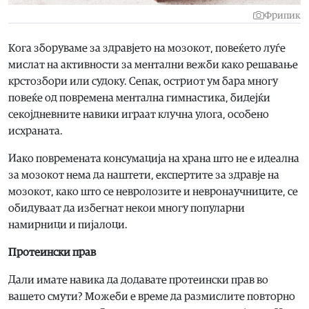
Фрипик
Кога зборуваме за здравјето на мозокот, повеќето луѓе
мислат на активности за ментални вежби како решавање
крстозбори или судоку. Сепак, остриот ум бара многу
повеќе од повремена ментална гимнастика, бидејќи
секојдневните навики играат клучна улога, особено
исхраната.
Иако повремената консумација на храна што не е идеална
за мозокот нема да наштети, експертите за здравје на
мозокот, како што се невролозите и невронаучниците, се
обидуваат да избегнат некои многу популарни
намирници и пијалоци.
Протеински прав
Дали имате навика да додавате протеински прав во
вашето смути? Можеби е време да размислите повторно