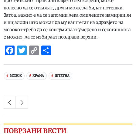
протеинскиот прав или кафето без кофеин, може
полесно да се откажат, други може да бидат потешки.
Затоа, важно е да се запомни дека омилените намирници
и пијалоци што можат да му наштетат на здравјето на
мозокот треба да се консумираат умерено и секогаш кога
е можно, да се избираат поздрави верзии.
Facebook
Twitter
Copy
Share
Link
МОЗОК
ХРАНА
ШТЕТНА
ПОВРЗАНИ ВЕСТИ