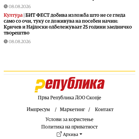
08.08.2026
Култура
|
БИТ ФЕСТ добива изложба што не се гледа
само со очи, туку се доживува на посебен начин:
Крнчев и Најдоски одбележуваат 25 години заедничко
творештво
08.08.2026
Сцена
|
Хуманитарниот фестивал „Расплет“ викендов се
враќа со своето второ издание во Кочани
08.08.2026
Музика
|
Во недела од Охрид почнува музичкиот
караван по повод 35 години од независноста на
Македонија!
08.08.2026
Прва Република ДОО Скопје
Балкан
|
Дрон од Романија долета во Бугарија и
експлодираше во близина на Трансбалканскиот
Импресум
Маркетинг
Контакт
гасовод
Услови за користење
08.08.2026
Политика на приватност
Балкан
|
Зеленски во Белград: Разговори за европскиот
Архива
пат на Украина и Србија, меморандум за соработка меѓу