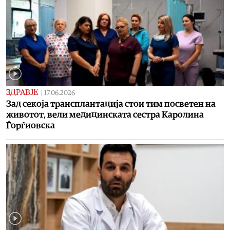
ЗДРАВЈЕ
|
17.06.2026
Зад секоја трансплантација стои тим посветен на
животот, вели медицинската сестра Каролина
Ѓорѓиовска