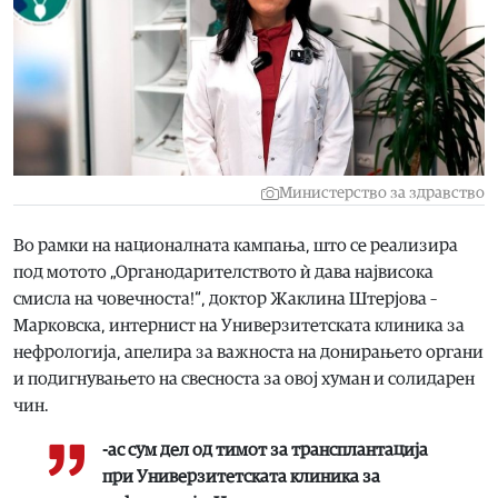
Министерство за здравство
Во рамки на националната кампања, што се реализира
под мотото „Органодарителството ѝ дава највисока
смисла на човечноста!“, доктор Жаклина Штерјова –
Марковска, интернист на Универзитетската клиника за
нефрологија, апелира за важноста на донирањето органи
и подигнувањето на свесноста за овој хуман и солидарен
чин.
-ас сум дел од тимот за трансплантација
при Универзитетската клиника за