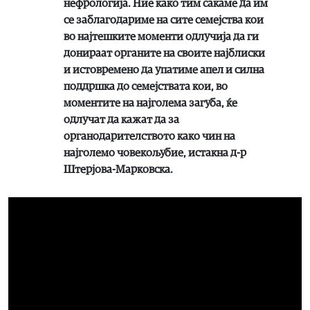
нефрологија. Ние како тим сакаме да им
се заблагодариме на сите семејства кои
во најтешките моменти одлучија да ги
донираат органите на своите најблиски
и истовремено да упатиме апел и силна
поддршка до семејствата кои, во
моментите на најголема загуба, ќе
одлучат да кажат да за
органодарителството како чин на
најголемо човекољубие, истакна д-р
Штерјова-Марковска.