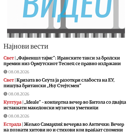
Најнови вести
Свет
|
„Фајненшл тајмс“: Иранските такси за бродски
премин низ Ормутскиот Теснец се правно издржани
08.08.2026
Свет
|
Кризата во Сеута ја разоткри слабостa на ЕУ,
пишува британски „Њу Стејтсмен“
08.08.2026
Култура
|
„Ideale“ – концертна вечер во Битола со двајца
истакнати македонски музички уметници
08.08.2026
Естрада
|
Жељко Самарџиќ вечерва во Антички: Вечер
на познати хитови но и стихови кои враќаат спомени