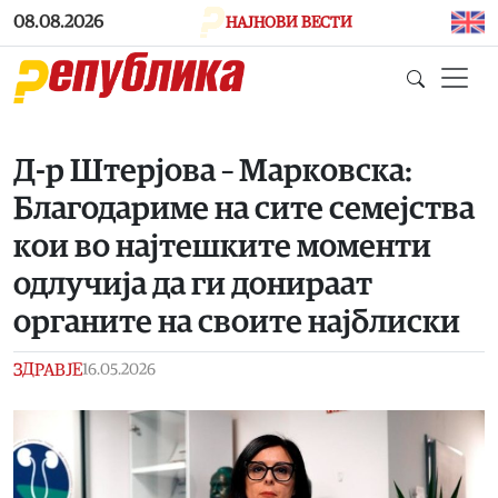
Skip to main content
08.08.2026
НАЈНОВИ ВЕСТИ
Д-р Штерјова – Марковска:
Благодариме на сите семејства
кои во најтешките моменти
одлучија да ги донираат
органите на своите најблиски
ЗДРАВЈЕ
16.05.2026