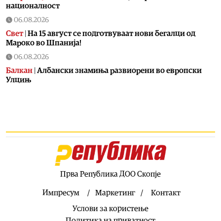
националност
06.08.2026
Свет
|
На 15 август се подготвуваат нови бегалци од
Мароко во Шпанија!
06.08.2026
Балкан
|
Албански знамиња развиорени во европски
Улцињ
06.08.2026
Балкан
|
Зеленски в сабота во официјална посета на
Србија, ќе се сретне со Вучиќ
06.08.2026
Македонија
|
Помалку првачиња, помалку иднина:
Демографската криза веќе стигна до училишните
клупи
Прва Република ДОО Скопје
06.08.2026
Балкан
|
Први случаи на западнонилска треска во
Импресум
Маркетинг
Контакт
Србија: Две постари лица во Белград хоспитализирани
Услови за користење
со невроинвазивна форма
Политика на приватност