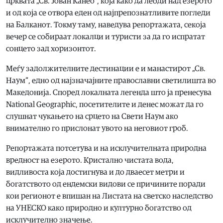
црквата „Св. Јован Канео“, која како да лебди над езерото
и од која се отвора еден од најпрепознатливите погледи
на Балканот. Токму таму, наведува репортажата, секоја
вечер се собираат локалци и туристи за да го испратат
сонцето зад хоризонтот.
Меѓу задолжителните дестинации е и манастирот „Св.
Наум“, едно од најзначајните православни светилишта во
Македонија. Според локалната легенда што ја пренесува
National Geographic, посетителите и денес можат да го
слушнат чукањето на срцето на Свети Наум ако
внимателно го прислонат увото на неговиот гроб.
Репортажата потсетува и на исклучителната природна
вредност на езерото. Кристално чистата вода,
видливоста која достигнува и до дваесет метри и
богатството од ендемски видови се причините поради
кои регионот е впишан на Листата на светско наследство
на УНЕСКО како природно и културно богатство од
исклучително значење.