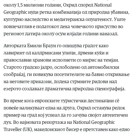
околу 1,5 милиони години, Охрид според National
Geographic нуди ретка комбинација од природна убавина,
културно наследство и медитеранска опуштеност. Уште
повпечатлив е податокот дека човечкото присуство во
регионот датира околу осум илјади години наназад.
Авторката Емили Браун го опишува градот како
лавиринт од калдрмисани улици, дрвени куќи и
православни храмови исполнети со мирис на темјан.
Старото градско јадро, ослободено од автомобилски
сообраќај, ги повикува посетителите на бавно откривање
на неговите приказни, додека стрмните ридови над
езерото создаваат драматична природна сценографија.
Во време кога европските туристички дестинации сè
повеќе наликуваат една на друга, Охрид останува редок
пример на град кој успеал да го зачува својот автентичен
дух. Во најновата репортажа на National Geographic
Traveller (UK), македонскиот бисер е претставен како едно