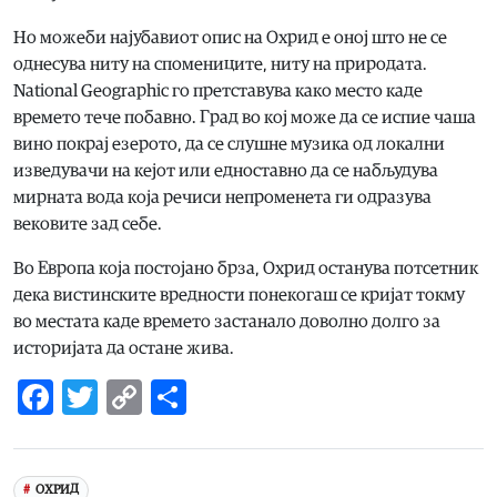
Но можеби најубавиот опис на Охрид е оној што не се
однесува ниту на спомениците, ниту на природата.
National Geographic го претставува како место каде
времето тече побавно. Град во кој може да се испие чаша
вино покрај езерото, да се слушне музика од локални
изведувачи на кејот или едноставно да се набљудува
мирната вода која речиси непроменета ги одразува
вековите зад себе.
Во Европа која постојано брза, Охрид останува потсетник
дека вистинските вредности понекогаш се кријат токму
во местата каде времето застанало доволно долго за
историјата да остане жива.
Facebook
Twitter
Copy
Share
Link
ОХРИД