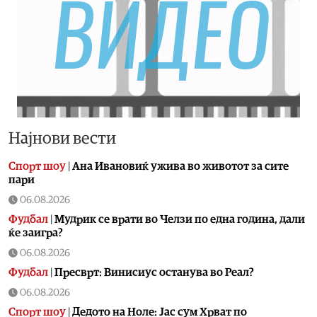
Најнови вести
Спорт шоу
|
Aна Ивановиќ ужива во животот за сите
пари
06.08.2026
Фудбал
|
Мудрик се врати во Челзи по една година, дали
ќе заигра?
06.08.2026
Фудбал
|
Пресврт: Винисиус останува во Реал?
06.08.2026
Спорт шоу
|
Дедото на Ноле: Јас сум Хрват по