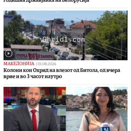
годишна државјанка на Белорусија
МАКЕДОНИЈА
|
01.08.2026
Колони кон Охрид на влезот од Битола, од вчера
врие и во 3 часот наутро