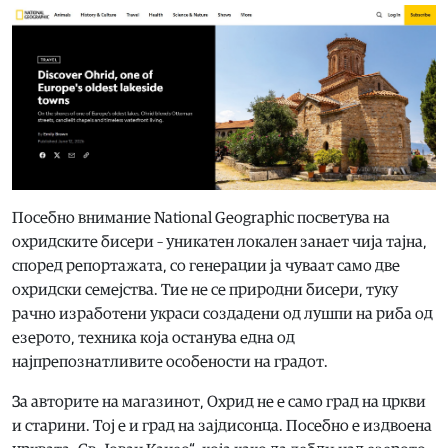
Посебно внимание National Geographic посветува на
охридските бисери – уникатен локален занает чија тајна,
според репортажата, со генерации ја чуваат само две
охридски семејства. Тие не се природни бисери, туку
рачно изработени украси создадени од лушпи на риба од
езерото, техника која останува една од
најпрепознатливите особености на градот.
За авторите на магазинот, Охрид не е само град на цркви
и старини. Тој е и град на зајдисонца. Посебно е издвоена