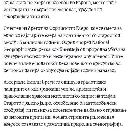
од најстарите езерски населби во Европа, место каде
историјата не е музејски експонат, туку дел од
секојдневниот живот.
Сместен на брегот на Охридското Езеро, кое се смета за
едно од најстарите езера на континентот со старост од
околу 1,5 милиони години, Охрид според National
Geographic нуди ретка комбинација од природна убавина,
културно наследство и медитеранска опуштеност. Уште
повпечатлив е податокот дека човечкото присуство во
регионот датира околу осум илјади години наназад.
Авторката Емили Браун го опишува градот како
лавиринт од калдрмисани улици, дрвени куќи и
православни храмови исполнети со мирис на темјан.
Старото градско јадро, ослободено од автомобилски
сообраќај, ги повикува посетителите на бавно откривање
на неговите приказни, додека стрмните ридови над
езерото создаваат драматична природна сценографија.