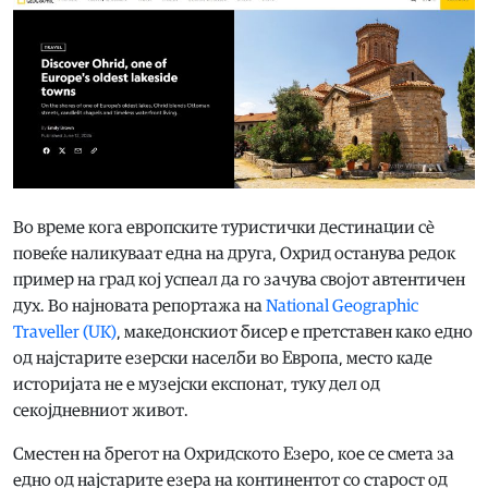
Во време кога европските туристички дестинации сè
повеќе наликуваат една на друга, Охрид останува редок
пример на град кој успеал да го зачува својот автентичен
дух. Во најновата репортажа на
National Geographic
Traveller (UK)
, македонскиот бисер е претставен како едно
од најстарите езерски населби во Европа, место каде
историјата не е музејски експонат, туку дел од
секојдневниот живот.
Сместен на брегот на Охридското Езеро, кое се смета за
едно од најстарите езера на континентот со старост од