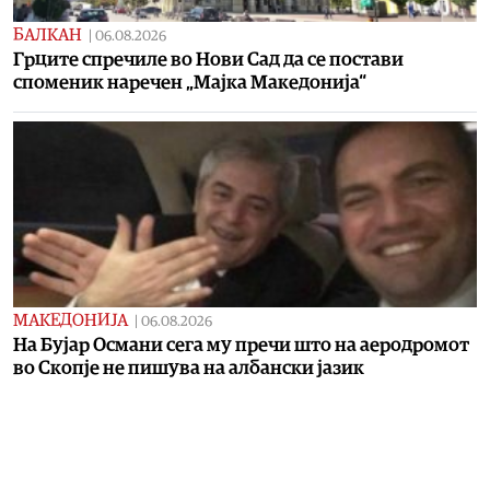
БАЛКАН
|
06.08.2026
Грците спречиле во Нови Сад да се постави
споменик наречен „Мајка Македонија“
МАКЕДОНИЈА
|
06.08.2026
На Бујар Османи сега му пречи што на аеродромот
во Скопје не пишува на албански јазик