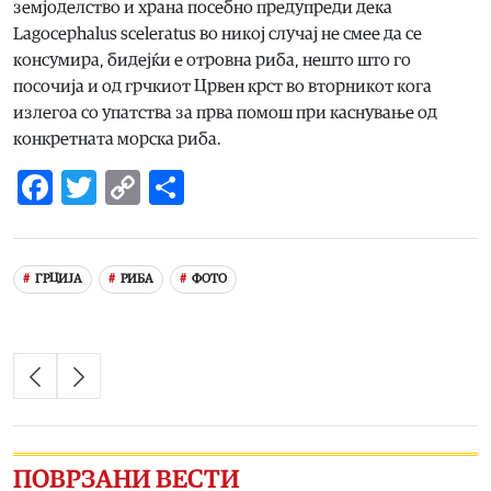
земјоделство и храна посебно предупреди дека
Lagocephalus sceleratus во никој случај не смее да се
консумира, бидејќи е отровна риба, нешто што го
посочија и од грчкиот Црвен крст во вторникот кога
излегоа со упатства за прва помош при каснување од
конкретната морска риба.
Facebook
Twitter
Copy
Share
Link
ГРЦИЈА
РИБА
ФОТО
ПОВРЗАНИ ВЕСТИ