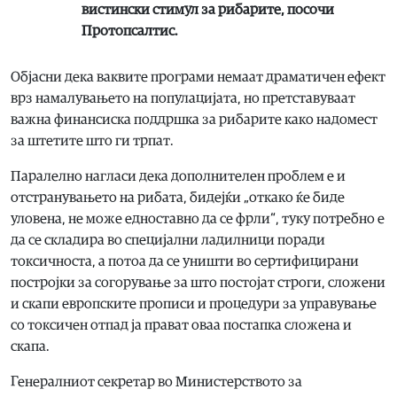
вистински стимул за рибарите, посочи
Протопсалтис.
Објасни дека ваквите програми немаат драматичен ефект
врз намалувањето на популацијата, но претставуваат
важна финансиска поддршка за рибарите како надомест
за штетите што ги трпат.
Паралелно нагласи дека дополнителен проблем е и
отстранувањето на рибата, бидејќи „откако ќе биде
уловена, не може едноставно да се фрли“, туку потребно е
да се складира во специјални ладилници поради
токсичноста, а потоа да се уништи во сертифицирани
постројки за согорување за што постојат строги, сложени
и скапи европските прописи и процедури за управување
со токсичен отпад ја прават оваа постапка сложена и
скапа.
Генералниот секретар во Министерството за