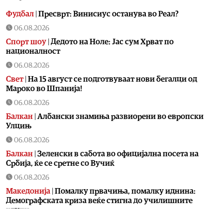
Фудбал
|
Пресврт: Винисиус останува во Реал?
06.08.2026
Спорт шоу
|
Дедото на Ноле: Јас сум Хрват по
националност
06.08.2026
Свет
|
На 15 август се подготвуваат нови бегалци од
Мароко во Шпанија!
06.08.2026
Балкан
|
Албански знамиња развиорени во европски
Улцињ
06.08.2026
Балкан
|
Зеленски в сабота во официјална посета на
Србија, ќе се сретне со Вучиќ
06.08.2026
Македонија
|
Помалку првачиња, помалку иднина:
Демографската криза веќе стигна до училишните
клупи