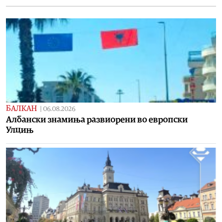
БАЛКАН
|
06.08.2026
Албански знамиња развиорени во европски
Улцињ