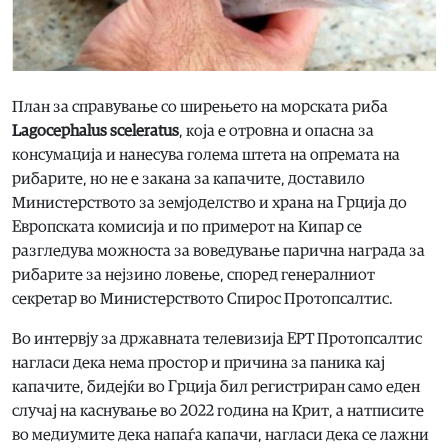
План за справување со ширењето на морската риба
Lagocephalus sceleratus
, која е отровна и опасна за
консумација и нанесува голема штета на опремата на
рибарите, но не е закана за капачите, доставило
Министерството за земјоделство и храна на Грција до
Европската комисија и по примерот на Кипар се
разгледува можноста за воведување парична награда за
рибарите за нејзино ловење, според генералниот
секретар во Министерството Спирос Протопсалтис.
Во интервју за државната телевизија ЕРТ Протопсалтис
нагласи дека нема простор и причина за паника кај
капачите, бидејќи во Грција бил регистриран само еден
случај на каснување во 2022 година на Крит, а натписите
во медиумите дека напаѓа капачи, нагласи дека се лажни