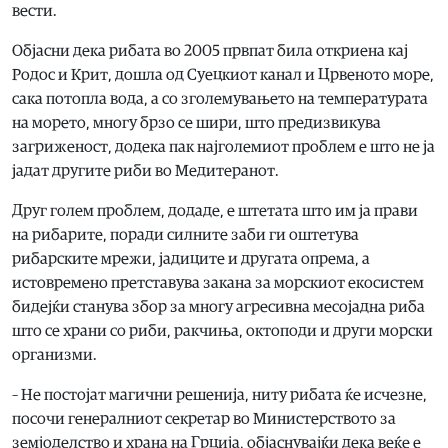
вести.
Објасни дека рибата во 2005 првпат била откриена кај
Родос и Крит, дошла од Суецкиот канал и Црвеното море,
сака потопла вода, а со зголемувањето на температурата
на морето, многу брзо се шири, што предизвикува
загриженост, додека пак најголемиот проблем е што не ја
јадат другите риби во Медитеранот.
Друг голем проблем, додаде, е штетата што им ја прави
на рибарите, поради силните заби ги оштетува
рибарските мрежи, јадиците и другата опрема, а
истовремено претставува закана за морскиот екосистем
бидејќи станува збор за многу агресивна месојадна риба
што се храни со риби, ракчиња, октоподи и други морски
организми.
– Не постојат магични решенија, ниту рибата ќе исчезне,
посочи генералниот секретар во Министерството за
земјоделство и храна на Грција, објаснувајќи дека веќе е