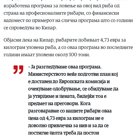
изработена програма за ловење на овој вид риба од
страна на професионалните рибари, со финансиски
надомест по примерот на слична програма што со години
се спроведува во Кипар.
Објасни дека на Кипар, рибарите добиваат 4,73 евра за
килограм уловена риба, а со оваа програма во последните
години имаат уловени околу 100 тони.
– Ја разгледуваме оваа програма.
Министерството веќе подготви план кој
е доставен до Европската комисија и
очекуваме одобрување, се обидуваме да
ја утврдиме и цената, бидејќи тоа е
предмет на преговори. Кога
разговаравме со нашите рибари оваа
цена од 4,73 евра за килограм не е
доволно привлечна за нив и за да се
постигне целта треба да постои