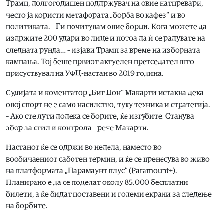
Трамп, долгогодишен поддржувач на овие натпревари,
често ја користи метафората „борба во кафез“ и во
политиката. – Ги почитувам овие борци. Кога можете да
издржите 200 удари во лице и потоа да ѝ се радувате на
следната рунда… – изјави Трамп за време на изборната
кампања. Тој беше првиот актуелен претседател што
присуствувал на УФЦ-настан во 2019 година.
Судијата и коментатор „Биг Џон“ Макарти истакна дека
овој спорт не е само насилство, туку техника и стратегија.
– Ако сте лути додека се борите, ќе изгубите. Станува
збор за стил и контрола – рече Макарти.
Настанот ќе се одржи во недела, наместо во
вообичаениот саботен термин, и ќе се пренесува во живо
на платформата „Парамаунт плус“ (Paramount+).
Планирано е да се поделат околу 85.000 бесплатни
билети, а ќе бидат поставени и големи екрани за следење
на борбите.