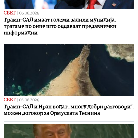
СВЕТ
|
06.08.2026
Трамп: САД имаат големи залихи муниција,
трагаме по оние што оддаваат предавнички
информации
СВЕТ
|
05.08.2026
Трамп: САД и Иран водат „многу добри разговори“,
можен договор за Ормуската Теснина