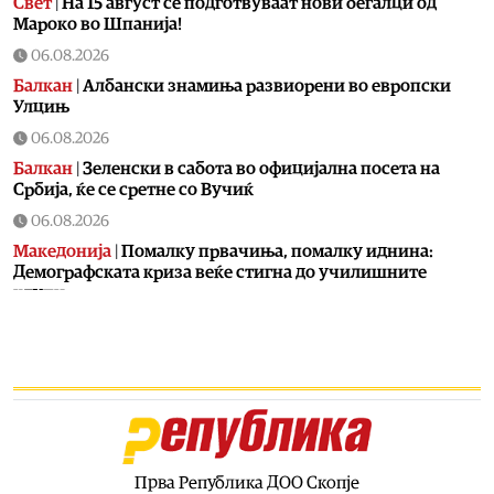
Свет
|
На 15 август се подготвуваат нови бегалци од
Мароко во Шпанија!
06.08.2026
Балкан
|
Албански знамиња развиорени во европски
Улцињ
06.08.2026
Балкан
|
Зеленски в сабота во официјална посета на
Србија, ќе се сретне со Вучиќ
06.08.2026
Македонија
|
Помалку првачиња, помалку иднина:
Демографската криза веќе стигна до училишните
клупи
06.08.2026
Балкан
|
Први случаи на западнонилска треска во
Србија: Две постари лица во Белград хоспитализирани
со невроинвазивна форма
06.08.2026
Сервиси
|
Вкупно 18 пожари на отворено денеска до 18
часот, два се активни
Прва Република ДОО Скопје