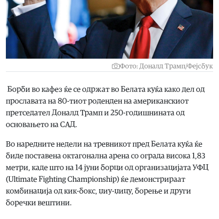
Фото: Доналд Трамп/Фејсбук
Борби во кафез ќе се одржат во Белата куќа како дел од
прославата на 80-тиот роденден на американскиот
претседател Доналд Трамп и 250-годишнината од
основањето на САД.
Во наредните недели на тревникот пред Белата куќа ќе
биде поставена октагонална арена со ограда висока 1,83
метри, каде што на 14 јуни борци од организацијата УФЦ
(Ultimate Fighting Championship) ќе демонстрираат
комбинација од кик-бокс, џиу-џицу, борење и други
боречки вештини.