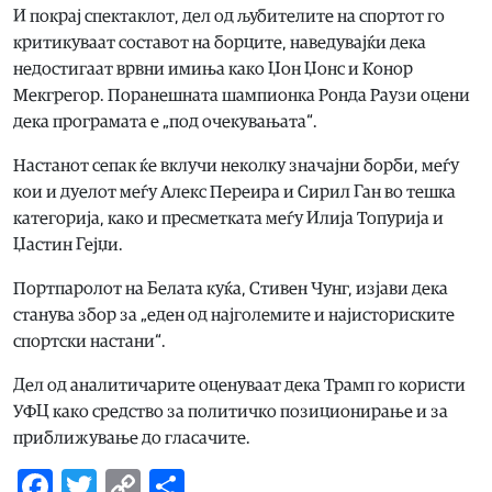
И покрај спектаклот, дел од љубителите на спортот го
критикуваат составот на борците, наведувајќи дека
недостигаат врвни имиња како Џон Џонс и Конор
Мекгрегор. Поранешната шампионка Ронда Раузи оцени
дека програмата е „под очекувањата“.
Настанот сепак ќе вклучи неколку значајни борби, меѓу
кои и дуелот меѓу Алекс Переира и Сирил Ган во тешка
категорија, како и пресметката меѓу Илија Топурија и
Џастин Гејџи.
Портпаролот на Белата куќа, Стивен Чунг, изјави дека
станува збор за „еден од најголемите и најисториските
спортски настани“.
Дел од аналитичарите оценуваат дека Трамп го користи
УФЦ како средство за политичко позиционирање и за
приближување до гласачите.
Facebook
Twitter
Copy
Share