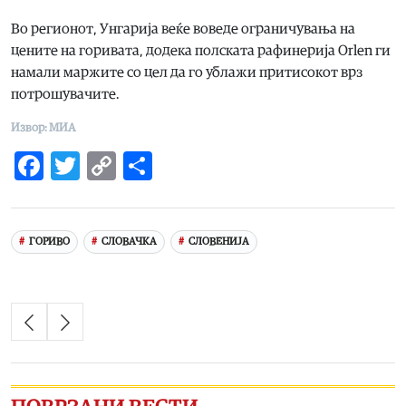
Во регионот, Унгарија веќе воведе ограничувања на
цените на горивата, додека полската рафинерија Orlen ги
намали маржите со цел да го ублажи притисокот врз
потрошувачите.
Извор: МИА
Facebook
Twitter
Copy
Share
Link
ГОРИВО
СЛОВАЧКА
СЛОВЕНИЈА