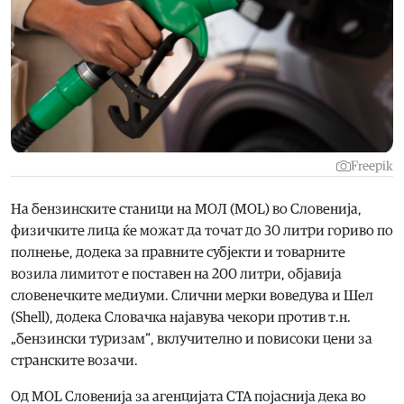
Freepik
На бензинските станици на МОЛ (MOL) во Словенија,
физичките лица ќе можат да точат до 30 литри гориво по
полнење, додека за правните субјекти и товарните
возила лимитот е поставен на 200 литри, објавија
словенечките медиуми. Слични мерки воведува и Шел
(Shell), додека Словачка најавува чекори против т.н.
„бензински туризам“, вклучително и повисоки цени за
странските возачи.
Од MOL Словенија за агенцијата СТА појаснија дека во