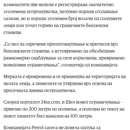
изминатите две недели е регистрирана значително
зголемена потрошувачка, делумно поради создавање
залихи, но и поради зголемен број возачи од соседните
земји кои точат гориво на граничните бензински
станици.
„Со цел да спречиме преоптоварување и притисок врз
бензинските станици, а истовремено да обезбедиме
рамномерно снабдување за сите корисници, привремено
воведовме ограничувања“, соопштија од компанијата.
Мерката е привремена и се применува на територијата на
целата земја, а лимитите се утврдени врз основа на
просечната дневна потрошувачка.
Според порталот 24ur.com, и Шел вовел ограничувања –
првично до 200 литри по полнење, а подоцна во текот на
денот лимитот бил намален на 100 литри.
Компанијата Petrol засега не донела одлука за