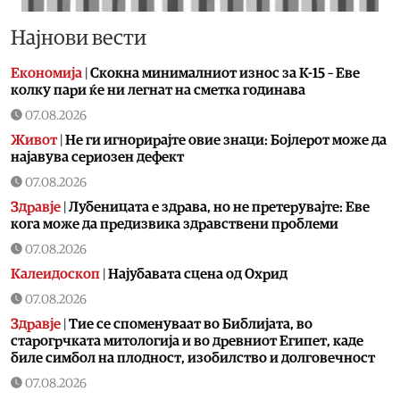
Најнови вести
Економија
|
Скокна минималниот износ за К-15 – Еве
колку пари ќе ни легнат на сметка годинава
07.08.2026
Живот
|
Не ги игнорирајте овие знаци: Бојлерот може да
најавува сериозен дефект
07.08.2026
Здравје
|
Лубеницата е здрава, но не претерувајте: Еве
кога може да предизвика здравствени проблеми
07.08.2026
Калеидоскоп
|
Најубавата сцена од Охрид
07.08.2026
Здравје
|
Тие се споменуваат во Библијата, во
старогрчката митологија и во древниот Египет, каде
биле симбол на плодност, изобилство и долговечност
07.08.2026