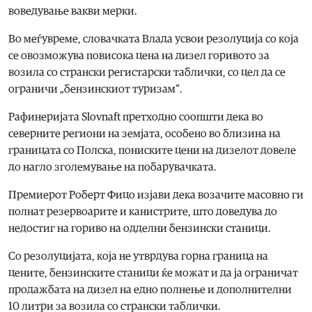
воведување вакви мерки.
Во меѓувреме, словачката Влада усвои резолуција со која
се овозможува повисока цена на дизел горивото за
возила со странски регистарски таблички, со цел да се
ограничи „бензинскиот туризам“.
Рафинеријата Slovnaft претходно соопшти дека во
северните региони на земјата, особено во близина на
границата со Полска, пониските цени на дизелот довеле
до нагло зголемување на побарувачката.
Премиерот Роберт Фицо изјави дека возачите масовно ги
полнат резервоарите и канистрите, што доведува до
недостиг на гориво на одделни бензински станици.
Со резолуцијата, која не утврдува горна граница на
цените, бензинските станици ќе можат и да ја ограничат
продажбата на дизел на едно полнење и дополнителни
10 литри за возила со странски таблички.