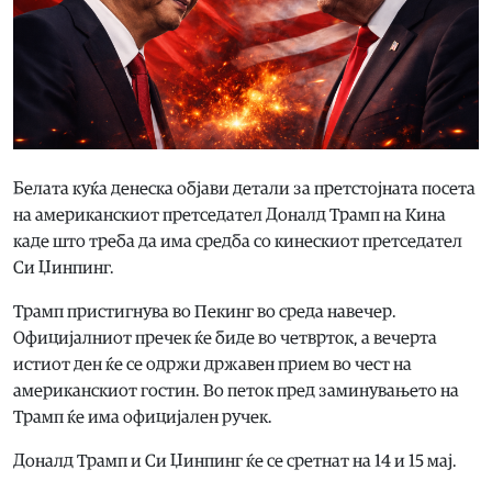
Белата куќа денеска објави детали за претстојната посета
на американскиот претседател Доналд Трамп на Кина
каде што треба да има средба со кинескиот претседател
Си Џинпинг.
Трамп пристигнува во Пекинг во среда навечер.
Официјалниот пречек ќе биде во четврток, а вечерта
истиот ден ќе се одржи државен прием во чест на
американскиот гостин. Во петок пред заминувањето на
Трамп ќе има официјален ручек.
Доналд Трамп и Си Џинпинг ќе се сретнат на 14 и 15 мај.