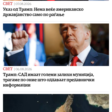
СВЕТ
|
07.08.2026
Указ од Трамп: Нема веќе американско
државјанство само по раѓање
СВЕТ
|
06.08.2026
Трамп: САД имаат големи залихи муниција,
трагаме по оние што оддаваат предавнички
информации