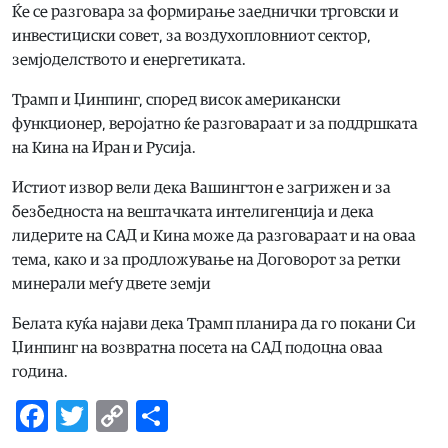
Ќе се разговара за формирање заеднички трговски и
инвестициски совет, за воздухопловниот сектор,
земјоделството и енергетиката.
Трамп и Џинпинг, според висок американски
функционер, веројатно ќе разговараат и за поддршката
на Кина на Иран и Русија.
Истиот извор вели дека Вашингтон е загрижен и за
безбедноста на вештачката интелигенција и дека
лидерите на САД и Кина може да разговараат и на оваа
тема, како и за продложување на Договорот за ретки
минерали меѓу двете земји
Белата куќа најави дека Трамп планира да го покани Си
Џинпинг на возвратна посета на САД подоцна оваа
година.
Facebook
Twitter
Copy
Share
Link