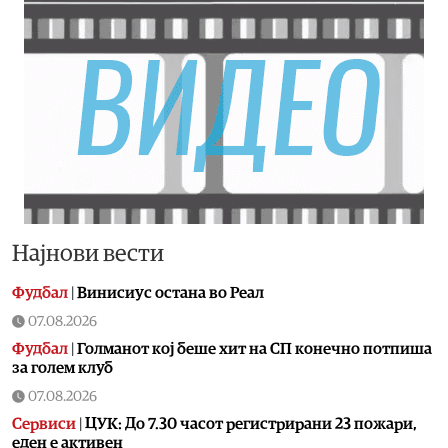
Најнови вести
Фудбал
|
Винисиус остана во Реал
07.08.2026
Фудбал
|
Голманот кој беше хит на СП конечно потпиша
за голем клуб
07.08.2026
Сервиси
|
ЦУК: До 7.30 часот регистрирани 23 пожари,
еден е активен