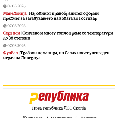
07.08.2026
Македонија
|
Народниот правобранител оформи
предмет за загадувањето на водата во Гостивар
07.08.2026
Сервиси
|
Сончево и многу топло време со температури
до 38 степени
07.08.2026
Фудбал
|
Tрабзон не запира, по Салах носат уште еден
играч на Ливерпул
07.08.2026
Економија
|
ВМРО-ДПМНЕ: Фискалната дисциплина и
домаќинското управување се темел на стабилна
економија и намален јавен долг
07.08.2026
Останати спортови
|
Синер е добро, ќе биде спремен за
УС Опен
Прва Република ДОО Скопје
07.08.2026
Култура
|
Промовирана книгата „Охридска книжевна