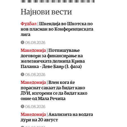
Најнови вести
Фудбал
|
Шкендија во Шкотска по
нов пласман во Конференциската
лига
06.08.2026
Македонија
|
Потпишување
договори за финансирање на
железничката делница Крива
Паланка – Деве Баир (3. фаза)
06.08.2026
Македонија
|
Влен кога ќе
пораснат сакаат да бидат како
ДУИ, изгорени се да бидат како
оние од Мала Речица
06.08.2026
Македонија
|
Aнализита на водата
дури на 20 август