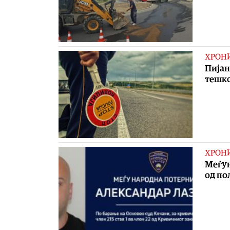
ХРОН
Пијан
тешко
ХРОН
Меѓун
од по