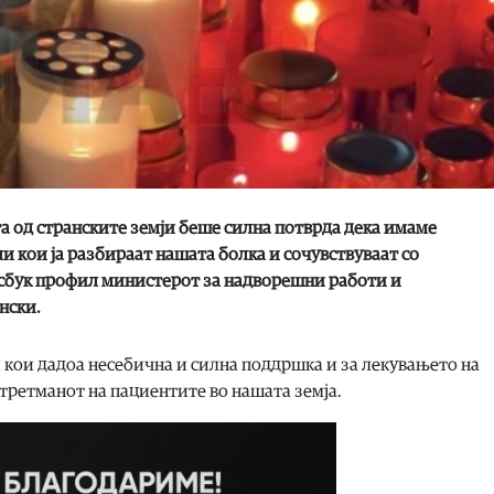
а од странските земји беше силна потврда дека имаме
и кои ја разбираат нашата болка и сочувствуваат со
ејсбук профил министерот за надворешни работи и
нски.
и кои дадоа несебична и силна поддршка и за лекувањето на
 третманот на пациентите во нашата земја.