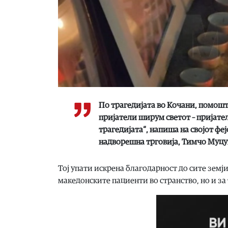
По трагедијата во Кочани, помошт
пријатели ширум светот – пријател
трагедијата“, напиша на својот ф
надворешна трговија, Тимчо Муцу
Тој упати искрена благодарност до сите земј
македонските пациенти во странство, но и за