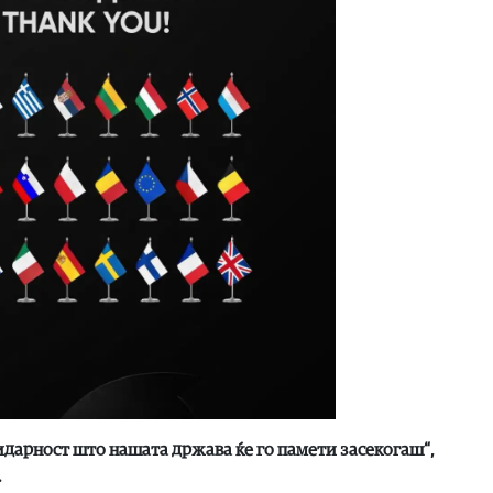
лидарност што нашата држава ќе го памети засекогаш“,
.