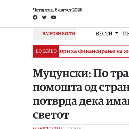
Skip to main content
Четврток, 6 август 2026
ВЕСТИ
И
НАЈНОВИ ВЕСТИ
тпишување договори за финансирање на железни
ВО ЖИВО
Муцунски: По тра
помошта од стран
потврда дека им
светот