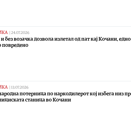
ИКА
|
24.07.2026
 и без возачка дозвола излетал од пат кај Кочани, едн
 повредено
ИКА
|
13.07.2026
ародна потерница по наркодилерот кој избега низ п
лициската станица во Кочани