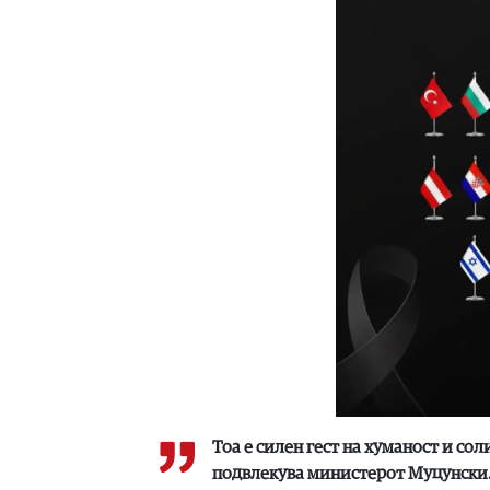
Тоа е силен гест на хуманост и со
подвлекува министерот Муцунски