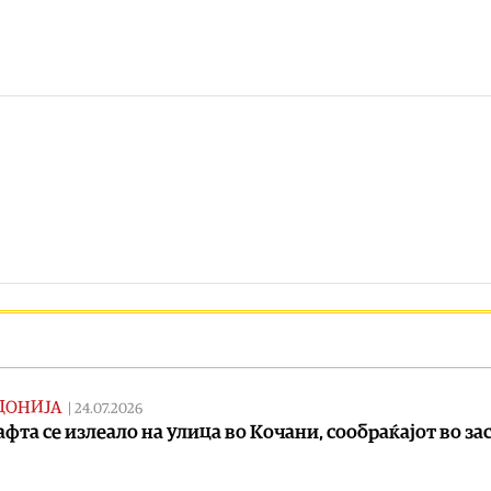
ДОНИЈА
|
24.07.2026
афта се излеало на улица во Кочани, сообраќајот во зас