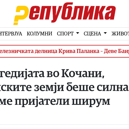
НТЕРВЈУА
КОЛУМНИ
СПОРТ
СЦЕНА
ЖИВО
чката делница Крива Паланка – Деве Баир (3. 
гедијата во Кочани,
ските земји беше силна
аме пријатели ширум