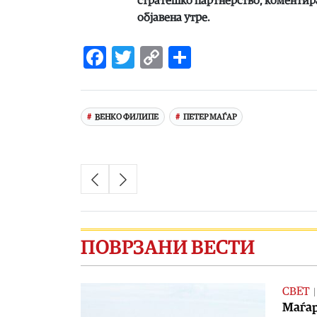
стратешко партнерство, коментира 
објавена утре.
Facebook
Twitter
Copy
Share
Link
ВЕНКО ФИЛИПЕ
ПЕТЕР МАЃАР
ПОВРЗАНИ ВЕСТИ
СВЕТ
Маѓар