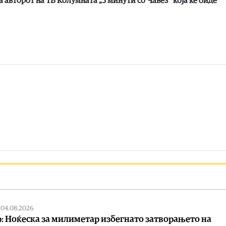
авторот на ТВ Колумната „5 минути со Чавез“ која ќе биде
|
04.08.2026
: Ноќеска за милиметар избегнато затворањето на