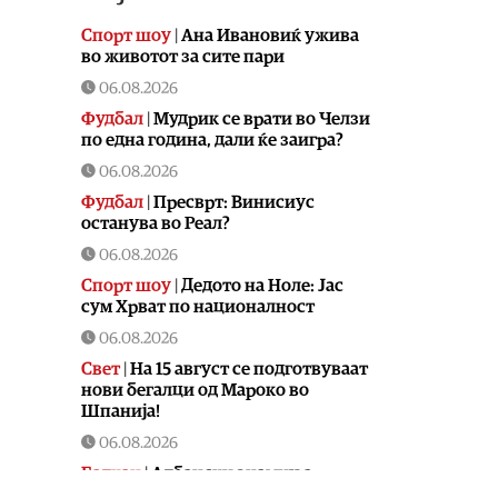
Спорт шоу
|
Aна Ивановиќ ужива
во животот за сите пари
06.08.2026
Фудбал
|
Мудрик се врати во Челзи
по една година, дали ќе заигра?
06.08.2026
Фудбал
|
Пресврт: Винисиус
останува во Реал?
06.08.2026
Спорт шоу
|
Дедото на Ноле: Јас
сум Хрват по националност
06.08.2026
Свет
|
На 15 август се подготвуваат
нови бегалци од Мароко во
Шпанија!
06.08.2026
Балкан
|
Албански знамиња
развиорени во европски Улцињ