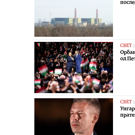
после
СВЕТ
Орбан
од Пе
СВЕТ
Унгар
прате