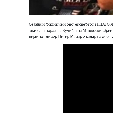
Се јави и Филипче и оној експертот за НАТО 
значел и пораз на Вучиќ и на Мицкоски. Брее
нејзинот лидер Петер Маџар е кадар на досег