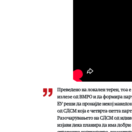
Преведено на локален терен, тоа е
излезе од ВМРО и да формира парти
ЕУ реши да пронајде некој македон
од СДСМ која е четврта-петта пар
Разочарувањето на СДСМ од идниот
изјави дека планира да има добри 