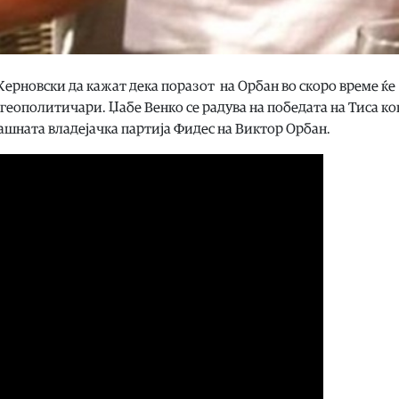
Жерновски да кажат дека поразот на Орбан во скоро време ќе
 геополитичари. Џабе Венко се радува на победата на Тиса ко
ашната владејачка партија Фидес на Виктор Орбан.