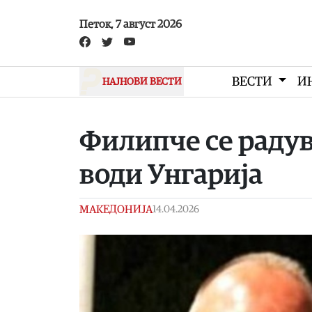
Skip to main content
Петок, 7 август 2026
ВЕСТИ
И
НАЈНОВИ ВЕСТИ
Филипче се радува
води Унгарија
МАКЕДОНИЈА
14.04.2026