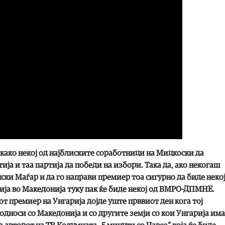
 како некој од најблиските соработници на Мицкоски да
ја и таа партија да победи на избори. Така да, ако некогаш
ски Маѓар и да го направи премиер тоа сигурно да биде неко
тија во Македонија туку пак ќе биде некој од ВМРО-ДПМНЕ.
 премиер на Унгарија дојде уште прввиот ден кога тој
односи со Македонија и со другите земји со кои Унгарија има