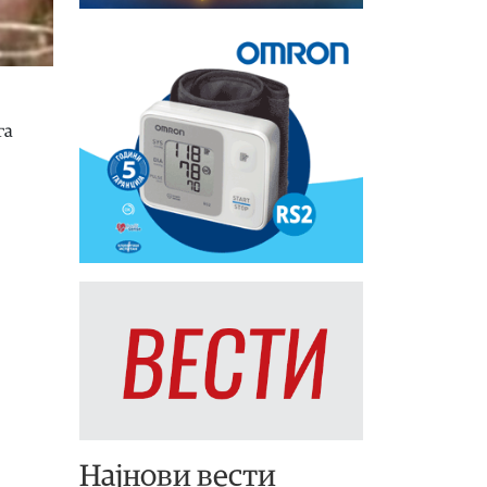
га
Најнови вести