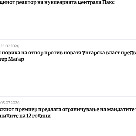
дниот реактор на нуклеарната централа Пакс
|
25.07.2026
 повика на отпор против новата унгарска власт пред
тер Маѓар
|
05.07.2026
скиот премиер предлага ограничување на мандатите 
ниците на 12 години