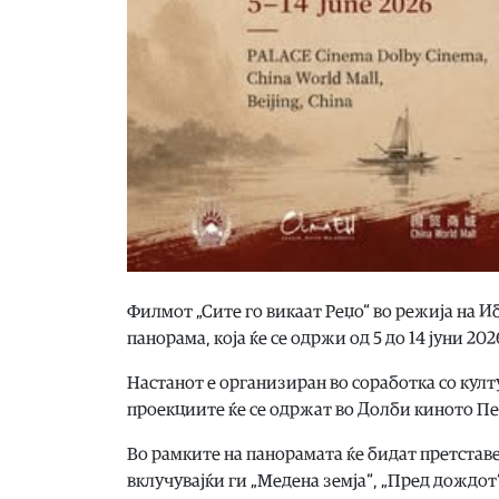
Филмот „Сите го викаат Реџо“ во режија на И
панорама, која ќе се одржи од 5 до 14 јуни 20
Настанот е организиран во соработка со кул
проекциите ќе се одржат во Долби киното Пе
Во рамките на панорамата ќе бидат претстав
вклучувајќи ги „Медена земја“, „Пред дождот“