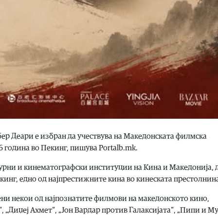
бер Деари е избран да учествува на Македонската филмска
26 година во Пекинг, пишува Portalb.mk.
турни и кинематографски институции на Кина и Македонија, 
кинг, едно од најпрестижните кина во кинеската престолнин
ени некои од најпознатите филмови на македонското кино,
, „Диџеј Ахмет“, „Јон Вардар против Галаксијата“, „Пипи и Му