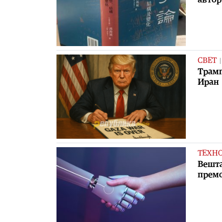
СВЕТ
Трамп
Иран
ТЕХН
Вешта
премо