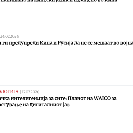
|
24.07.2026
 ги предупреди Кина и Русија да не се мешаат во војн
ОЛОГИЈА
|
17.07.2026
чка интелигенција за сите: Планот на WAICO за
стување на дигиталниот јаз