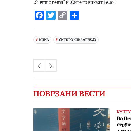
„Silemt cinema“ и „Сите го викаат Реџо“.
Facebook
Twitter
Copy
Share
Link
КИНА
СИТЕ ГО ВИКААТ РЕЏО
ПОВРЗАНИ ВЕСТИ
КУЛТУ
Во Пе
струк
автор