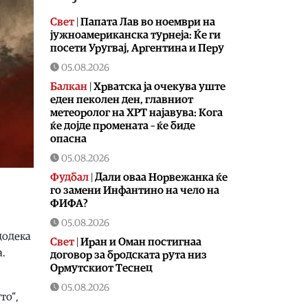
Свет
|
Папата Лав во ноември на
јужноамериканска турнеја: Ќе ги
посети Уругвај, Аргентина и Перу
05.08.2026
Балкан
|
Хрватска ја очекува уште
еден пеколен ден, главниот
метеоролог на ХРТ најавува: Кога
ќе дојде промената – ќе биде
опасна
05.08.2026
Фудбал
|
Дали оваа Норвежанка ќе
го замени Инфантино на чело на
ФИФА?
05.08.2026
додека
Свет
|
Иран и Оман постигнаа
а.
договор за бродската рута низ
Ормутскиот Теснец
05.08.2026
то“,
Свет
|
Русија погодила уште три