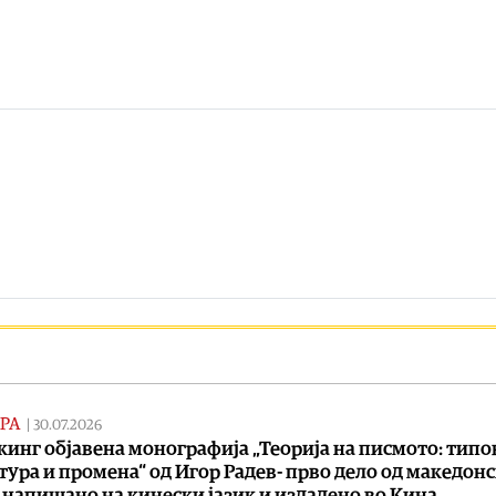
РА
|
30.07.2026
кинг објавена монографија „Теорија на писмото: типо
тура и промена“ од Игор Радев- прво дело од македон
 напишано на кинески јазик и издадено во Кина