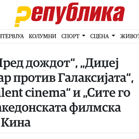
НТЕРВЈУА
КОЛУМНИ
СПОРТ
СЦЕНА
ЖИВО
Пред дождот“, „Диџеј
ар против Галаксијата“,
lent cinema“ и „Сите го
какедонската филмска
 Кина