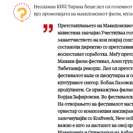
Неодамна КИЦ Тирана беше дел од големиот е
врз промоцијата на македонскиот филм, муз
Претставувањето на Македонскиот
навистина значајно.Учествуваа го
занаетчиството на кои покрај соп
состаноци директно со претставни
воспостават соработка. Меѓу прет
Манаки филм фестивал, Алеп груп,
Тибетанија рекордс. Дел од претс
фестивалот каде се дискутираа и с
културниот сектор. Бобан Лазовск
продуценти. Се прикажуваа филмов
Борјан Зафировски. Во фестивалски
На отворањето на фестивалот наста
оркестар со композиции инспираи
започнувајќи со Kraftwerk, New orde
важно е што за настапот на овој п
Македонија и Оркестарот на Албан