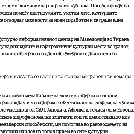
а големо внимание кај широката публика. Посебен фокус во
роекти помеѓу институциите, уметниците, културните
се отвораат можности за нови соработки и се гради една
Културно информативниот центар на Македонија во Тирана
у најзначајните и најатрактивни културни места во градот,
изнание од страна на еден од културните двигатели во
ера и искуство со настапи во светски метрополи ви помагаат
е и активно менаџирање на моите концерти и настапи.
но раководам и менаџирам со Фестивалот за современа музик
е уметници од САД, Јапонија, Африка и речиси цела Европа.
елските и професионални контакти кои ги имам стекнато низ
менаџерски способности, ми помогнаа во раководењето на
авистина наидов на топол прием во сите културни