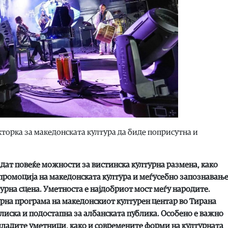
торка за македонската култура да биде поприсутна и
адат повеќе можности за вистинска културна размена, како
промоција на македонската култура и меѓусебно запознавањ
урна сцена. Уметноста е најдобриот мост меѓу народите.
урна програма на македонскиот културен центар во Тирана
блиска и подостапна за албанската публика. Особено е важно
младите уметници, како и современите форми на културната