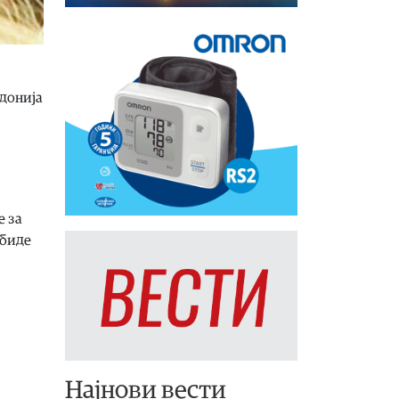
донија
е за
 биде
Најнови вести