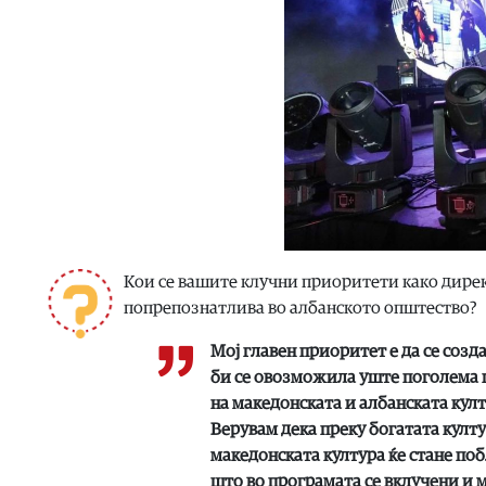
Кои се вашите клучни приоритети како дирек
попрепознатлива во албанското општество?
Мој главен приоритет е да се созд
би се овозможила уште поголема 
на македонската и албанската култ
Верувам дека преку богатата култ
македонската култура ќе стане по
што во програмата се вклучени и 