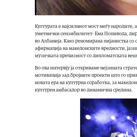
Културата е најсилниот мост меѓу народите, а
уметнички сензибилитет- Ема Попивода, дир
во Албанија. Како реномирана пијанистка со св
афирмација на македонските вредности, јазико
музичката прецизност со дипломатската вешт
Во ова интервју ја откриваме нејзината стра
мотивација зад бројните проекти што го прив
новата ера на културна соработка, за македо
културен амбасадор во динамична средина.