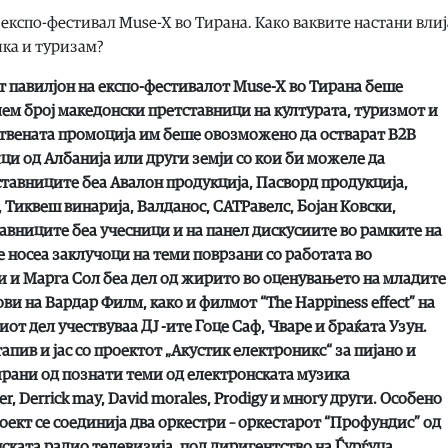
кспо-фестивал Muse-X во Тирана. Како ваквите настани влиј
ика и туризам?
 павилјон на експо-фестивалот Muse-X во Тирана беше
лем број македонски претставници на културата, туризмот и
ствената промоција им беше овозможено да остварат B2B
ци од Албанија или други земји со кои би можеле да
ставниците беа Авалон продукција, Пасворд продукција,
 Тиквеш винарија, Валданос, САТРавелс, Бојан Ковски,
тавниците беа учесници и на панел дискусиите во рамките на
е носеа заклучоци на теми поврзани со работата во
и и Марга Сол беа дел од жирито во оценувањето на младите
и на Вардар Филм, како и филмот “The Happiness effect” на
от дел учествуваа ДЈ -ите Гоце Саф, Чваре и браќата Узун.
пив и јас со проектот „Акустик електроникс“ за пијано и
рани од познати теми од електронската музика
r, Derrick may, David morales, Prodigy и многу други. Особено
роект се соединија два оркестри – оркестарот “Профундис” од
ската радио телевизија, под диригентство на Ѓурѓуца