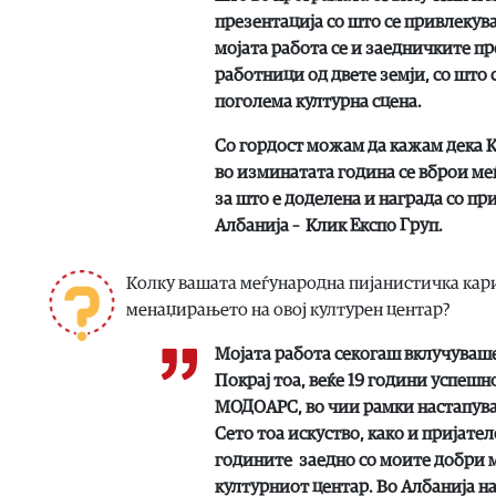
презентација со што се привлекув
мојата работа се и заедничките п
работници од двете земји, со што 
поголема културна сцена.
Со гордост можам да кажам дека 
во изминатата година се вброи меѓ
за што е доделена и награда со пр
Албанија – Клик Експо Груп.
Колку вашата меѓународна пијанистичка кари
менаџирањето на овој културен центар?
Мојата работа секогаш вклучуваш
Покрај тоа, веќе 19 години успеш
МОДОАРС, во чии рамки настапувал
Сето тоа искуство, како и пријат
годините заедно со моите добри 
културниот центар. Во Албанија н