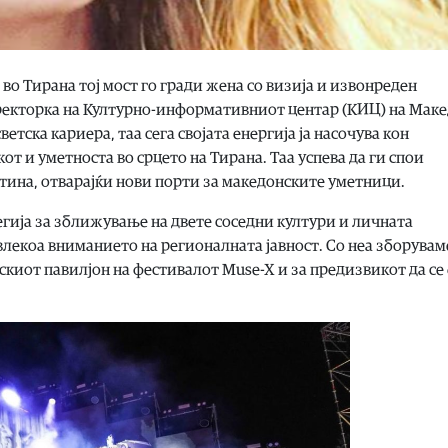
 во Тирана тој мост го гради жена со визија и извонреден
екторка на Културно-информативниот центар (КИЦ) на Маке
етска кариера, таа сега својата енергија ја насочува кон
т и уметноста во срцето на Тирана. Таа успева да ги спои
ина, отварајќи нови порти за македонските уметници.
тегија за зближување на двете соседни култури и личната
лекоа вниманието на регионалната јавност. Со неа зборувам
нскиот павилјон на фестивалот Muse-X и за предизвикот да се