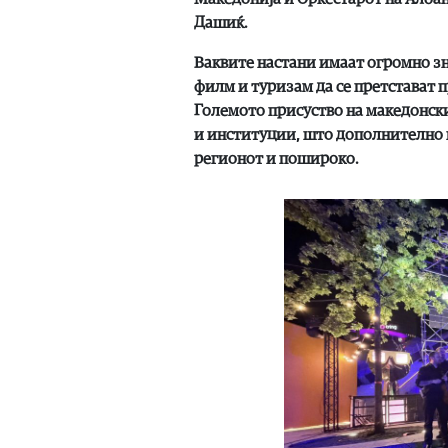
Дашиќ.
Ваквите настани имаат огромно з
филм и туризам да се претстават 
Големото присуство на македонск
и институции, што дополнително п
регионот и пошироко.