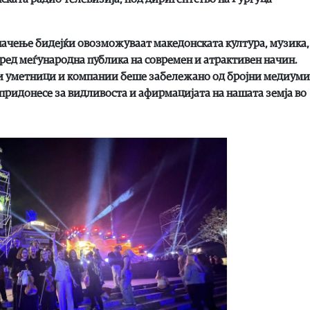
начење бидејќи овозможуваат македонската култура, музика,
пред меѓународна публика на современ и атрактивен начин.
и уметници и компании беше забележано од бројни медиуми
ридонесе за видливоста и афирмацијата на нашата земја во