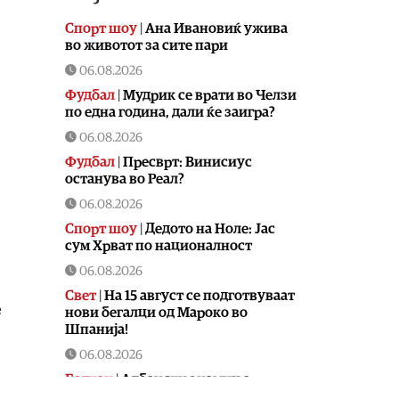
Спорт шоу
|
Aна Ивановиќ ужива
во животот за сите пари
06.08.2026
Фудбал
|
Мудрик се врати во Челзи
по една година, дали ќе заигра?
06.08.2026
Фудбал
|
Пресврт: Винисиус
останува во Реал?
06.08.2026
Спорт шоу
|
Дедото на Ноле: Јас
сум Хрват по националност
06.08.2026
Свет
|
На 15 август се подготвуваат
е
нови бегалци од Мароко во
Шпанија!
06.08.2026
Балкан
|
Албански знамиња
развиорени во европски Улцињ