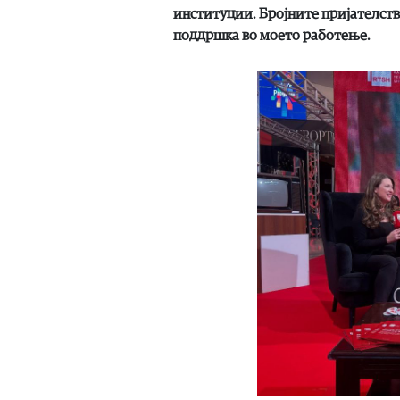
институции. Бројните пријателств
поддршка во моето работење.