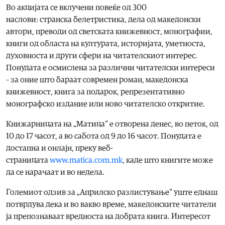
Во акцијата се вклучени повеќе од 300
наслови: странска белетристика, дела од македонски
автори, преводи од светската книжевност, монографии,
книги од областа на културата, историјата, уметноста,
духовноста и други сфери на читателскиот интерес.
Понудата е осмислена за различни читателски интереси
– за оние што бараат современ роман, македонска
книжевност, книга за подарок, репрезентативно
монографско издание или ново читателско откритие.
Книжарницата на „Матица“ е отворена денес, во петок, од
10 до 17 часот, а во сабота од 9 до 16 часот. Понудата е
достапна и онлајн, преку веб-
страницата
www.matica.com.mk
, каде што книгите може
да се нарачаат и во недела.
Големиот одзив за „Априлско разлистување“ уште еднаш
потврдува дека и во вакво време, македонските читатели
ја препознаваат вредноста на добрата книга. Интересот