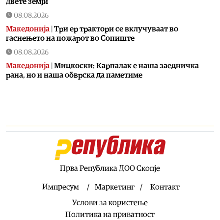
двете земји
08.08.2026
Македонија
|
Три ер трактори се вклучуваат во
гаснењето на пожарот во Сопиште
08.08.2026
Македонија
|
Мицкоски: Карпалак е наша заедничка
рана, но и наша обврска да паметиме
08.08.2026
Култура
|
Летно освежување со мистерии што ја
заледуваат крвта
08.08.2026
Македонија
|
Ристовски: Карпалак е аманет –
Македонија не ги заборава своите херои
08.08.2026
Прва Република ДОО Скопје
Култура
|
Извонреден концерт за пијано и виолончело
донесе Грчката вечер на „Охридско лето“
Импресум
Маркетинг
Контакт
08.08.2026
Услови за користење
Музика
|
Ренесансниот хор „Готик Војсис“ вечерва на
Политика на приватност