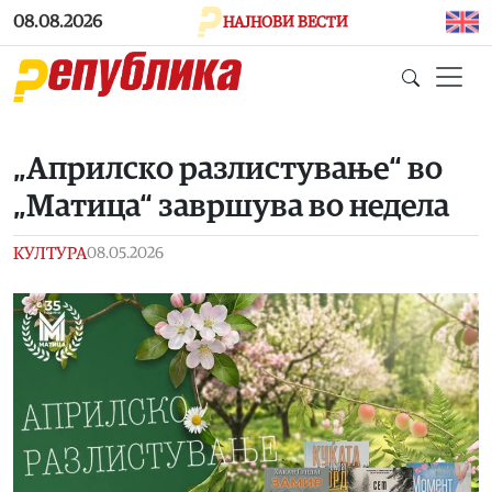
Skip to main content
08.08.2026
НАЈНОВИ ВЕСТИ
„Априлско разлистување“ во
„Матица“ завршува во недела
КУЛТУРА
08.05.2026