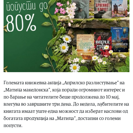
Големата книжевна акција „Априлско разлистување“ на
„Матица македонска“, која поради огромниот интерес и
по барање на читателите беше продолжена до 10 мај,
влегува во завршните три дена. До недела, љубителите на
книгата имаат уште една можност да изберат наслови од
богатата продукција на „Матица“, достапни со големи
попусти.