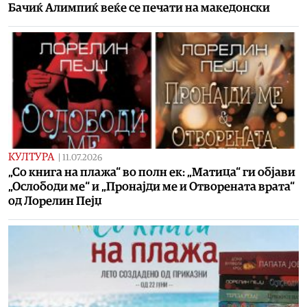
Бачиќ Алимпиќ веќе се печати на македонски
КУЛТУРА
|
11.07.2026
„Со книга на плажа“ во полн ек: „Матица“ ги објави
„Ослободи ме“ и „Пронајди ме и Отворената врата“
од Лорелин Пејџ