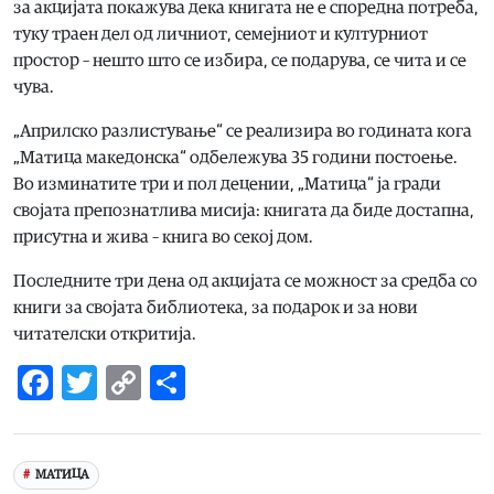
за акцијата покажува дека книгата не е споредна потреба,
туку траен дел од личниот, семејниот и културниот
простор – нешто што се избира, се подарува, се чита и се
чува.
„Априлско разлистување“ се реализира во годината кога
„Матица македонска“ одбележува 35 години постоење.
Во изминатите три и пол децении, „Матица“ ја гради
својата препознатлива мисија: книгата да биде достапна,
присутна и жива – книга во секој дом.
Последните три дена од акцијата се можност за средба со
книги за својата библиотека, за подарок и за нови
читателски откритија.
Facebook
Twitter
Copy
Share
Link
МАТИЦА