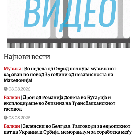
Најнови вести
Музика
|
Во недела од Охрид почнува музичкиот
караван по повод 35 години од независноста на
Македонија!
08.08.2026
Балкан
|
Дрон од Романија долета во Бугарија и
експлодираше во близина на Трансбалканскиот
гасовод
08.08.2026
Балкан
|
Зеленски во Белград: Разговори за европскиот
пат на Украина и Србија, меморандум за соработка меѓу