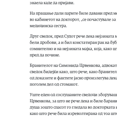
знаела каде да пријави.
На прашање дали парите биле давани пред мед
во кабинетот на докторот, „се почастувале за
медицинска сестра.
Друг сведок, пред Судот рече дека нејзината м
бели дробови, а и бил констатиран рак на бу
сомнително и на нејзината мајка, која, како 
пред да почине.
Бранителот на Симонида Црвенкова, адвокат 
сведок бидејќи како, што рече, како бранител
од доказите и фактите јасно произлегува де
поголем дел од стомакот.
Уште еден од сослушаните сведоци зборуваше
Црвенкова, за што не рече дека и биле барани,
душа зошто спасот го гледала во докторката 
како што рече била изреволтирана од тоа што