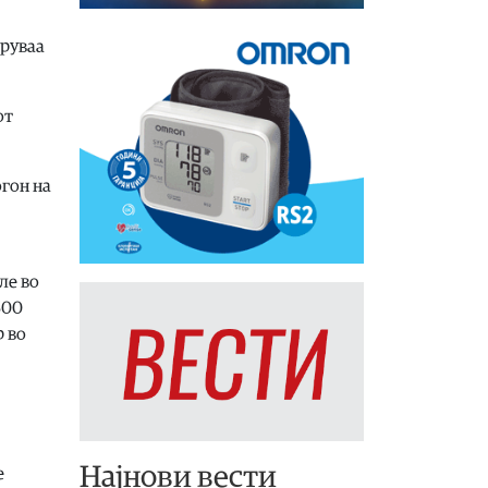
оруваа
от
огон на
ле во
500
р во
Најнови вести
е