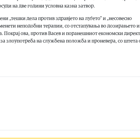
осуди на две години условна казна затвор.
ни „тешки дела против здравјето на луѓето“ и „несовесно
именети неподобни терапии, со отстапувања во дозирањето и
а. Покрај ова, против Васев и поранешниот економски дирек
за злоупотреба на службена положба и проневера, со штета 