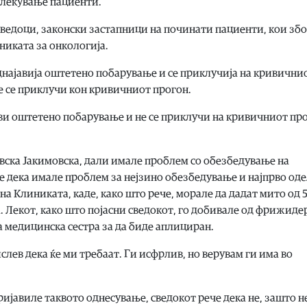
о лекување пациенти.
ведоци, законски застапници на починати пациенти, кои зб
никата за онкологија.
најавија оштетено побарување и се приклучија на кривични
не се приклучи кон кривичниот прогон.
ави оштетено побарување и не се приклучи на кривичниот пр
вска Јакимовска, дали имале проблем со обезбедување на
е дека имале проблем за нејзино обезбедување и најпрво оде
на Клиниката, каде, како што рече, морале да дадат мито од 
та. Лекот, како што појасни сведокот, го добивале од фрижиде
а медицинска сестра за да биде аплициран.
ев дека ќе ми требаат. Ги исфрлив, но верувам ги има во
ријавиле таквото однесување, сведокот рече дека не, зашто н