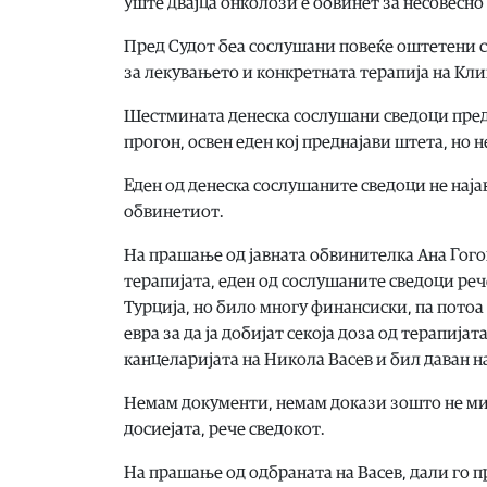
уште двајца онколози е обвинет за несовесн
Пред Судот беа сослушани повеќе оштетени с
за лекувањето и конкретната терапија на Кли
Шестмината денеска сослушани сведоци пред
прогон, освен еден кој преднајави штета, но 
Еден од денеска сослушаните сведоци не нај
обвинетиот.
На прашање од јавната обвинителка Ана Гого
терапијата, еден од сослушаните сведоци реч
Турција, но било многу финансиски, па потоа 
евра за да ја добијат секоја доза од терапија
канцеларијата на Никола Васев и бил даван н
Немам документи, немам докази зошто не мисл
досиејата, рече сведокот.
На прашање од одбраната на Васев, дали го п