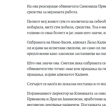
На ова реагираше обвинетата Симонида Црвен
средства за нејзината работа.
Целиот мој живот сум го посветила на себео
побарала, ниту сум добила, средства. Тоа е м
години со оваа болест и јас знам што значи, 
Одбраната на Нино Васев, адвокат Дељо Кадие
од изјави на испитани сведоци, но само од ли
предложени како законски застапници на ош
Што ова значи ова. Сметам дека одбраната се
обвинителство точно знае кои прашања да ги
прашања, изјави адвокатот Кадиев.
Случајот се наоѓа во доказна постапка и го в
Поранешниот директор на Клиниката за онко
Црвенкова и Драган Јакимовски, вработени на
несовесно лекување пациенти. Постапката з