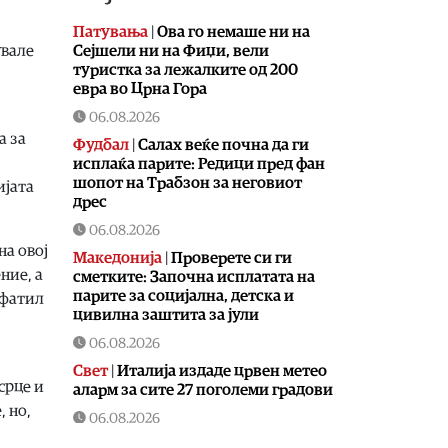
Патувања
|
Ова го немаше ни на
Сејшели ни на Фиџи, вели
увале
туристка за лежалките од 200
евра во Црна Гора
06.08.2026
а за
Фудбал
|
Салах веќе почна да ги
исплаќа парите: Редици пред фан
шопот на Трабзон за неговиот
ијата
дрес
06.08.2026
на овој
Македонија
|
Проверете си ги
ние, а
сметките: Започна исплатата на
парите за социјална, детска и
афатил
цивилна заштита за јули
06.08.2026
Свет
|
Италија издаде црвен метео
срце и
аларм за сите 27 поголеми градови
, но,
06.08.2026
Економија
|
Нупнау: