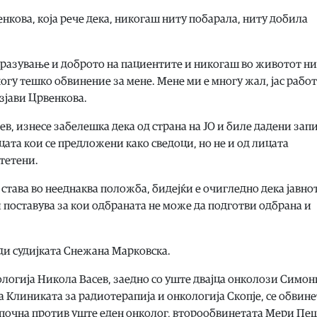
кова, која рече дека, никогаш ниту побарала, ниту добила
бразување и доброто на пациентите и никогаш во животот ни
ногу тешко обвинение за мене. Мене ми е многу жал, јас рабо
изјави Црвенкова.
в, изнесе забелешка дека од страна на ЈО и биле дадени за
цата кои се предложени како сведоци, но не и од лицата
тетени.
 става во нееднаква положба, бидејќи е очигледно дека јавно
 поставува за кои одбраната не може да подготви одбрана и
оди судијката Снежана Марковска.
логија Никола Васев, заедно со уште двајца онколози Симо
 Клиниката за радиотерапија и онкологија Скопје, се обвине
апочна против уште еден онколог, второобвинетата Мери Пеш