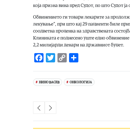
која призна вина пред Судот, по што Судот ја 
Обвинението ги товари лекарите за продолже
лекување“, при што кај 29 пациенти биле пр
соодветна проценка на здравствената состојб
Клиниката е поднесено уште едно обвинение 
2,2 милијарди денари на државниот буџет.
Facebook
Twitter
Copy
Share
Link
НИНО ВАСЕВ
ОНКОЛОГИЈА