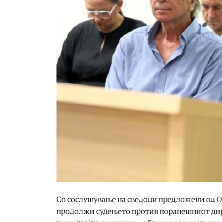
Со сослушување на сведоци предложени од Об
продолжи судењето против поранешниот дирек