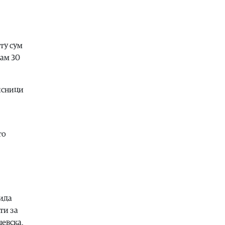
Потпишувањето на договорите за
финансирање на железничката
делница Крива Паланка – Деве
Баир чекор кон заокружување на
ту сум
источниот крак на Коридорот 8
там 30
06.08.2026
Естрада
|
Ова го може само таа:
Лепа Брена падна на бина
писници
06.08.2026
Фудбал
|
Роналдо уште се одмoра
од СП
то
06.08.2026
Свет
|
Хамас ги преместува тајните
операции од Катар во Турција
06.08.2026
Македонија
|
Проектот нема да
заврши на половина тунел, во
нида
слепо, сега имаме целина, вели
ти за
Мицкоски
евска,