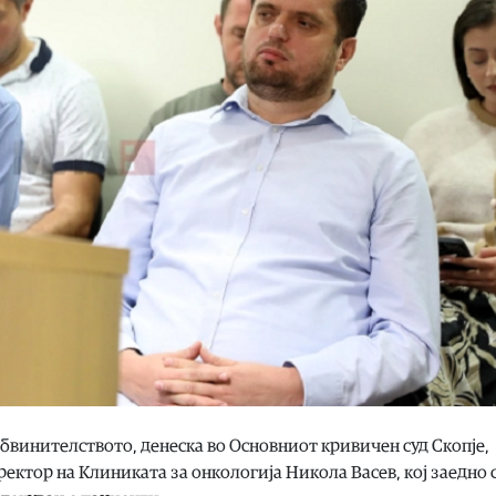
винителството, денеска во Основниот кривичен суд Скопје,
тор на Клиниката за онкологија Никола Васев, кој заедно 