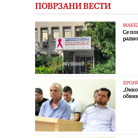
ПОВРЗАНИ ВЕСТИ
МАКЕ
Се по
радио
ХРОН
„Онко
обвин