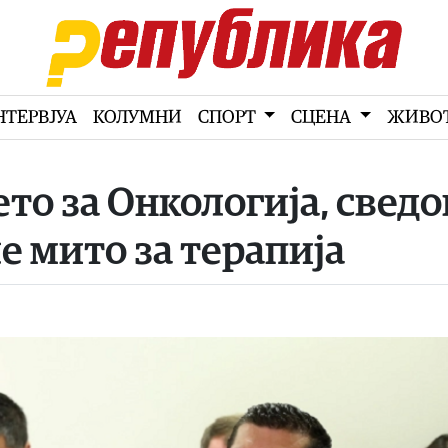
НТЕРВЈУА
КОЛУМНИ
СПОРТ
СЦЕНА
ЖИВО
о за Онкологија, свед
е мито за терапија