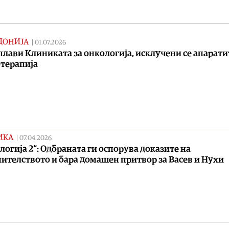
ДОНИЈА
|
01.07.2026
плави Клиниката за онкологија, исклучени се апарати
терапија
ИКА
|
07.04.2026
логија 2“: Одбраната ги оспорува доказите на
ителството и бара домашен притвор за Васев и Нухи