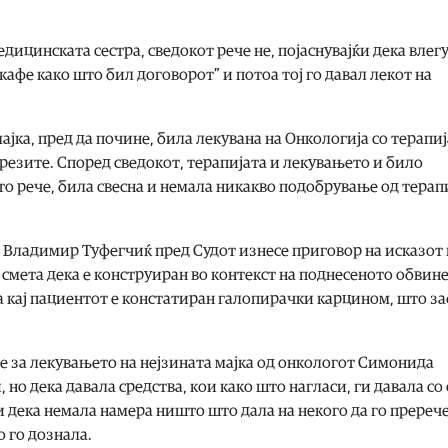
ицинската сестра, сведокот рече не, појаснувајќи дека влег
 кафе како што бил договорот” и потоа тој го давал лекот на
ајка, пред да почине, била лекувана на Онкологија со терапиј
брезите. Според сведокот, терапијата и лекувањето и било
што рече, била свесна и немала никакво подобрување од терап
Владимир Туфегчиќ пред Судот изнесе приговор на исказот 
 смета дека е конструиран во контекст на поднесеното обвине
ка кај пациентот е констатиран галопирачки карцином, што з
 за лекувањето на нејзината мајка од онкологот Симонида
 но дека давала средства, кои како што нагласи, ги давала со 
и дека немала намера ништо што дала на некого да го пререче
 го дознала.