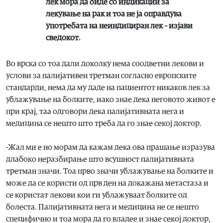
лек мора да биде со индикации за
лекување на рак и тоа не ја оправдува
употребата на неиндициран лек – изјави
сведокот.
Во врска со тоа дали доколку нема соодветни лекови и
услови за палијативен третман согласно европските
стандарди, нема да му даде на пациентот никаков лек за
ублажување на болките, иако знае дека неговото живот е
при крај, таа одговори дека палијативната нега и
медицина се нешто што треба да го знае секој доктор.
-Жал ми е но морам да кажам дека ова прашање изразува
длабоко неразбирање што всушност палијативната
третман значи. Тоа прво значи ублажување на болките и
може да се користи од прв ден на докажана метастаза и
се користат лекови кои ги ублажуваат болките од
болеста. Палијативната нега и медицина не се нешто
специфично и тоа мора да го владее и знае секој доктор,