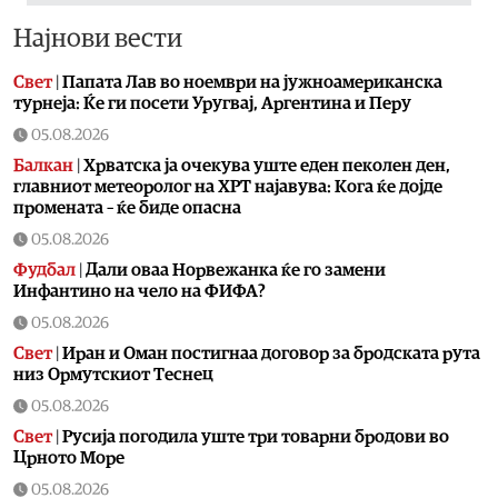
Најнови вести
Свет
|
Папата Лав во ноември на јужноамериканска
турнеја: Ќе ги посети Уругвај, Аргентина и Перу
05.08.2026
Балкан
|
Хрватска ја очекува уште еден пеколен ден,
главниот метеоролог на ХРТ најавува: Кога ќе дојде
промената – ќе биде опасна
05.08.2026
Фудбал
|
Дали оваа Норвежанка ќе го замени
Инфантино на чело на ФИФА?
05.08.2026
Свет
|
Иран и Оман постигнаа договор за бродската рута
низ Ормутскиот Теснец
05.08.2026
Свет
|
Русија погодила уште три товарни бродови во
Црното Море
05.08.2026