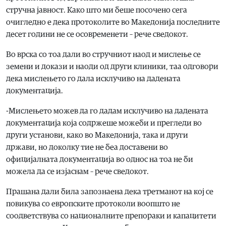
стручна јавност. Како што ми беше посочено сега
очигледно е дека протоколите во Македонија последните
десет години не се осовременети – рече сведокот.
Во врска со тоа дали во стручниот наод и мислење се
земени и докази и наоди од други клиники, таа одговори
дека мислењето го дала исклучиво на дадената
документација.
-Мислењето можев да го дадам исклучиво на дадената
документација која содржеше можеби и прегледи во
други установи, како во Македонија, така и други
држави, но доколку тие не беа доставени во
официјалната документација во однос на тоа не би
можела да се изјаснам – рече сведокот.
Прашана дали била запознаена дека третманот на кој се
повикува со европските протоколи воопшто не
соодветствува со националните препораки и капацитети