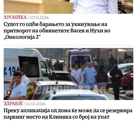
ХРОНИКА
|
17.02.2026
Судот го одби барањето за укинување на
притворот на обвинетите Васев и Нухи во
„Онкологија 2“
ЗДРАВЈЕ
|
12.02.2026
Преку апликација од дома ќе може да се резервира
паркинг место на Клиника со број на упат