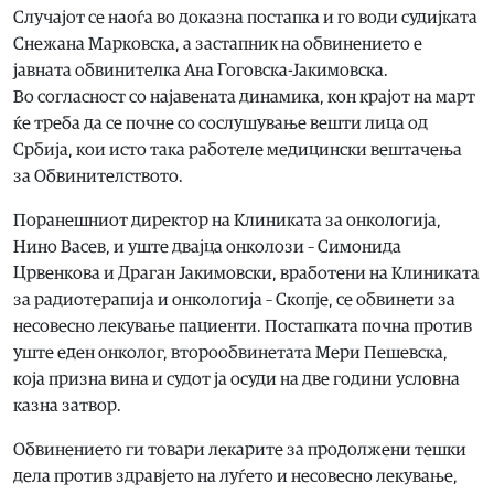
Случајот се наоѓа во доказна постапка и го води судијката
Снежана Марковска, а застапник на обвинението е
јавната обвинителка Ана Гоговска-Јакимовска.
Во согласност со најавената динамика, кон крајот на март
ќе треба да се почне со сослушување вешти лица од
Србија, кои исто така работеле медицински вештачења
за Обвинителството.
Поранешниот директор на Клиниката за онкологија,
Нино Васев, и уште двајца онколози – Симонида
Црвенкова и Драган Јакимовски, вработени на Клиниката
за радиотерапија и онкологија – Скопје, се обвинети за
несовесно лекување пациенти. Постапката почна против
уште еден онколог, второобвинетата Мери Пешевска,
која призна вина и судот ја осуди на две години условна
казна затвор.
Обвинението ги товари лекарите за продолжени тешки
дела против здравјето на луѓето и несовесно лекување,