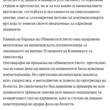
дози што се давале и нивната усогласеност со одредени
студии и протоколи, но и за тоа какви се националните
протоколи, состојбата и достапноста на онколошките
лекови, како и за конкретни делови од документацијата
врз која го темели своето вештачење за одредени
пациенти.
Равник на барање на Обвинителството има направено
вештачење на медицинската документација за
лекувањето на вкупно 51 пациент на Клиниката за
онкологија
Одговарајќи на прашања на обвинителството, претходно
таа истакна дека кај некои од пациентите била воведена
имунотерапија, без претходна молекуларна анализа,
што, според неа, е несоодветно и довело до прогресија на
болеста. Во сведочењето беа наведени и примери во кои
пациентите примале лекови што немаат индикации за
конкретниот тип на карцином, како и случаи на давање
хемотерапија во крајна фаза на болеста.