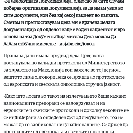
-За целокупната документација, односно за сите случаи
побарав оригинална документација за да имам увид во
сите документи, кои беа кај секој пациент во папката.
Сметам и претпоставувам дека ми е врачена целата
документација од одделот каде е воден пациентот и врз
основа на таа документација мислам дека можам да
дадам стручно мислење – изјави сведокот.
Прашана дали имала предвид дека Црвенкова
постапувала по валидни протоколи од Министерството
за здравство на Македонија кои важеле во тој период,
вештото лице одговори дека се држела до протоколите
од европската и светската онколошка стручна јавност.
-Како што досега во текот на излегувањето беше кажано
националните препораки се надоврзуваат и на
европските и светските протоколи и доколку лековите не
се индицирани за определен дел од лекувањето, тоа не
можат да го заобиколат ниту националните. Се држев до
протоколите од европската и светската онколошка