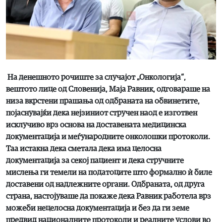
На денешното рочиште за случајот „Онкологија“,
вештото лице од Словенија, Маја Равник, одговараше на
низа вкрстени прашања од одбраната на обвинетите,
појаснувајќи дека нејзиниот стручен наод е изготвен
исклучиво врз основа на доставената медицинска
документација и меѓународните онколошки протоколи.
Таа истакна дека сметала дека има целосна
документација за секој пациент и дека стручните
мислења ги темели на податоците што формално ѝ биле
доставени од надлежните органи. Одбраната, од друга
страна, настојуваше да покаже дека Равник работела врз
можеби нецелосна документација и без да ги земе
предвид националните протоколи и реалните услови во