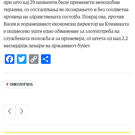
при што кај 29 пациенти биле применети неподобни
терапии, со отстапувања во дозирањето и без соодветна
процена на здравствената состојба. Покрај ова, против
Васев и поранешниот економски директор на Клиниката
е поднесено уште едно обвинение за злоупотреба на
службената положба и за проневера, со штета од над 2,2
милијарди денари на државниот буџет
Facebook
Twitter
Copy
Share
Link
ОНКОЛОГИЈА