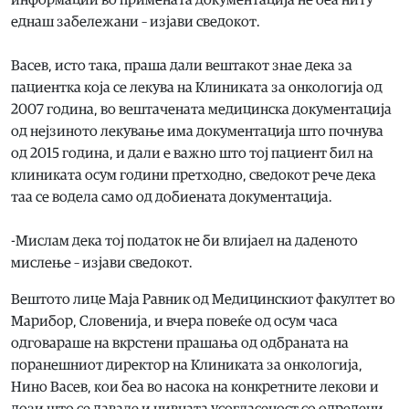
информации во примената документација не беа ниту
еднаш забележани – изјави сведокот.
Васев, исто така, праша дали вештакот знае дека за
пациентка која се лекува на Клиниката за онкологија од
2007 година, во вештачената медицинска документација
од нејзиното лекување има документација што почнува
од 2015 година, и дали е важно што тој пациент бил на
клиниката осум години претходно, сведокот рече дека
таа се водела само од добиената документација.
-Мислам дека тој податок не би влијаел на даденото
мислење – изјави сведокот.
Вештото лице Маја Равник од Медицинскиот факултет во
Марибор, Словенија, и вчера повеќе од осум часа
одговараше на вкрстени прашања од одбраната на
поранешниот директор на Клиниката за онкологија,
Нино Васев, кои беа во насока на конкретните лекови и