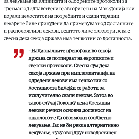
за лекување на Клиниката и одобрените протоколи за
третман од здравствените авторитети на Македонија кои
поради недостаток на потребните и скапи терапии
лекарите биле принудени да применуваат од достапните
и расположливи лекови, вештото лице одговори дека е
свесна дека секоја држава има тешкотии со достапноста.
– Националните препораки во секоја
држава се потпираат на европските и
светски протоколи. Свесна сум дека
секоја држава при имплементација на
одредени лекови има тешкотии со
достапноста бидејќи се работи за
исклучително скапи лекови. Затоа во
таков случај доколку нема достапни
лекови речиси основна должност на
онкологот е да овозможи соодветно
лекување. Јас не би рекла алтернативно
лекување, туку овој друг новодостапен