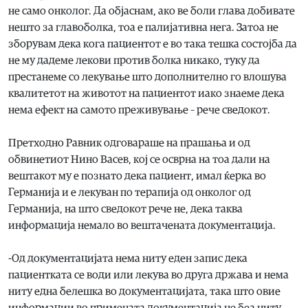
не само онколог. Да објаснам, ако ве боли глава добивате
нешто за главоболка, тоа е палијативна нега. Затоа не
зборувам дека кога пациентот е во така тешка состојба да
не му дадеме лекови против болка никако, туку да
престанеме со лекување што дополнително го влошува
квалитетот на животот на пациентот иако знаеме дека
нема ефект на самото преживување – рече сведокот.
Претходно Равник одговараше на прашања и од
обвинетиот Нино Васев, кој се осврна на тоа дали на
вештакот му е познато дека пациент, имал ќерка во
Германија и е лекуван по терапија од онколог од
Германија, на што сведокот рече не, дека таква
информација немало во вештачената документација.
-Од документацијата нема ниту еден запис дека
пациентката се води или лекува во друга држава и нема
ниту една белешка во документацијата, така што овие