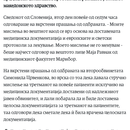
македонското здравство.
Сведокот од Словенија, втор ден повеќе од седум часа
одговараше на вкрстени прашања од одбраната. – Моите
мислења во вештиот наод се врз основа на доставената
медицинска документација и европските и светски
протоколи за лекување. Моето мислење не го менувам –
беше најчест одговор на вештото лице Маја Равнак од
медицинскиот факултет Марибор.
На вкрстени прашања од одбраната на второобвинетата
Симонида Црвенкова, во врска со тоа дека давала стручно
мислење на третманот на повеќе пациенти исклучиво на
медицинска документација доставени од надлежниот
јавен обвинител, и дали побарала да и биде доставена
целосна документацијата за третманот на пациентите,
таа одговори дека сметале дека ѝ била врачена целосната
документација.