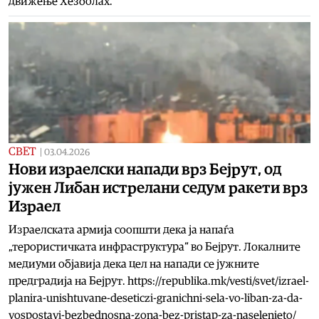
движење Хезболах.
СВЕТ
|
03.04.2026
Нови израелски напади врз Бејрут, од
јужен Либан истрелани седум ракети врз
Израел
Израелската армија соопшти дека ја напаѓа
„терористичката инфраструктура“ во Бејрут. Локалните
медиуми објавија дека цел на напади се јужните
предградија на Бејрут. https://republika.mk/vesti/svet/izrael-
planira-unishtuvane-deseticzi-granichni-sela-vo-liban-za-da-
vospostavi-bezbednosna-zona-bez-pristap-za-naselenieto/