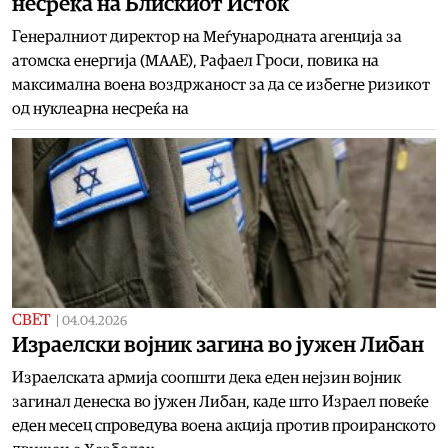
несреќа на Блискиот Исток
Генералниот директор на Меѓународната агенција за
атомска енергија (МААЕ), Рафаел Гроси, повика на
максимална воена воздржаност за да се избегне ризикот
од нуклеарна несреќа на
СВЕТ
|
04.04.2026
Израелски војник загина во јужен Либан
Израелската армија соопшти дека еден нејзин војник
загинал денеска во јужен Либан, каде што Израел повеќе
еден месец спроведува воена акција против проиранското