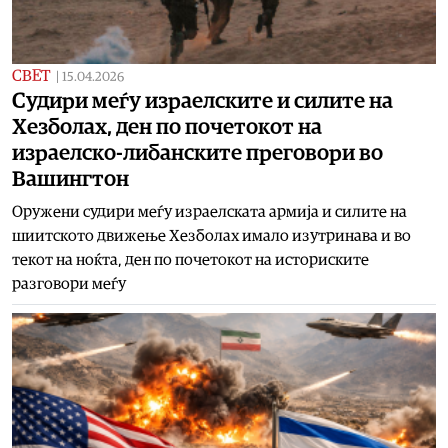
СВЕТ
|
15.04.2026
Судири меѓу израелските и силите на
Хезболах, ден по почетокот на
израелско-либанските преговори во
Вашингтон
Оружени судири меѓу израелската армија и силите на
шиитското движење Хезболах имало изутринава и во
текот на ноќта, ден по почетокот на историските
разговори меѓу