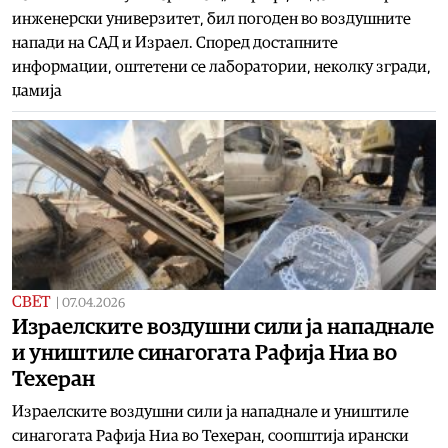
инженерски универзитет, бил погоден во воздушните
напади на САД и Израел. Според достапните
информации, оштетени се лаборатории, неколку згради,
џамија
СВЕТ
|
07.04.2026
Израелските воздушни сили ја нападнале
и уништиле синагогата Рафија Ниа во
Техеран
Израелските воздушни сили ја нападнале и уништиле
синагогата Рафија Ниа во Техеран, соопштија ирански