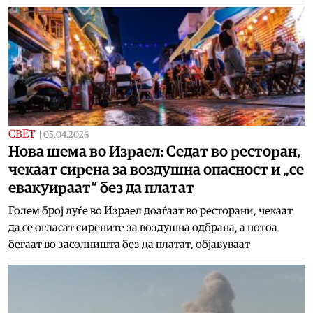
СВЕТ
|
05.04.2026
Нова шема во Израел: Седат во ресторан,
чекаат сирена за воздушна опасност и „се
евакуираат“ без да платат
Голем број луѓе во Израел доаѓаат во ресторани, чекаат
да се огласат сирените за воздушна одбрана, а потоа
бегаат во засолништа без да платат, објавуваат