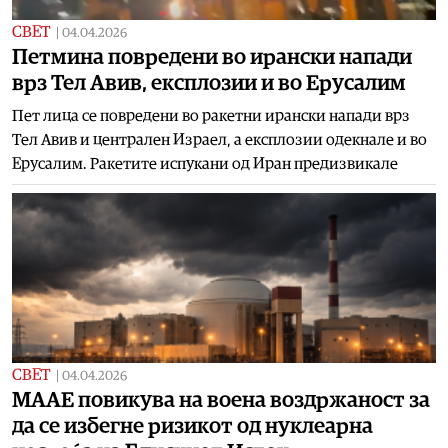
СВЕТ
|
04.04.2026
Петмина повредени во ирански напади
врз Тел Авив, експлозии и во Ерусалим
Пет лица се повредени во ракетни ирански напади врз
Тел Авив и централен Израел, а експлозии одекнале и во
Ерусалим. Ракетите испукани од Иран предизвикале
СВЕТ
|
04.04.2026
МААЕ повикува на воена воздржаност за
да се избегне ризикот од нуклеарна