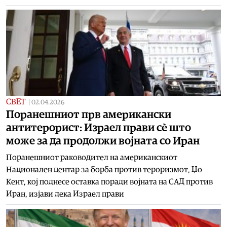
СВЕТ
|
02.04.2026
Поранешниот прв американски
антитерорист: Израел прави сè што
може за да продолжи војната со Иран
Поранешниот раководител на американскиот
Национален центар за борба против тероризмот, Џо
Кент, кој поднесе оставка поради војната на САД против
Иран, изјави дека Израел прави