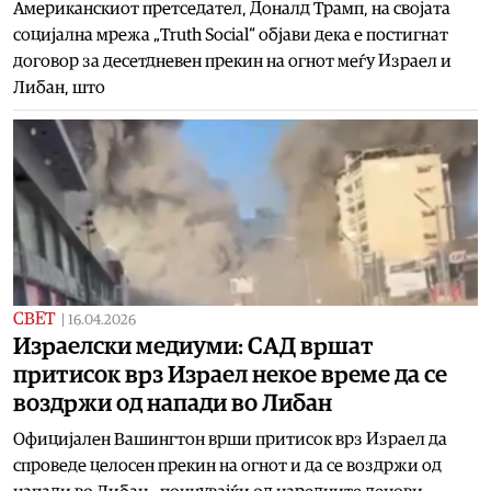
Американскиот претседател, Доналд Трамп, на својата
социјална мрежа „Truth Social“ објави дека е постигнат
договор за десетдневен прекин на огнот меѓу Израел и
Либан, што
СВЕТ
|
16.04.2026
Израелски медиуми: САД вршат
притисок врз Израел некое време да се
воздржи од напади во Либан
Официјален Вашингтон врши притисок врз Израел да
спроведе целосен прекин на огнот и да се воздржи од