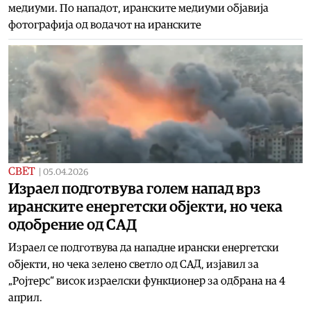
медиуми. По нападот, иранските медиуми објавија
фотографија од водачот на иранските
СВЕТ
|
05.04.2026
Израел подготвува голем напад врз
иранските енергетски објекти, но чека
одобрение од САД
Израел се подготвува да нападне ирански енергетски
објекти, но чека зелено светло од САД, изјавил за
„Ројтерс“ висок израелски функционер за одбрана на 4
април.