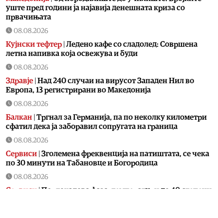
уште пред години ја најавија денешната криза со
првачињата
08.08.2026
Кујнски тефтер
|
Ледено кафе со сладолед: Совршена
летна напивка која освежува и буди
08.08.2026
Здравје
|
Над 240 случаи на вирусот Западен Нил во
Европа, 13 регистрирани во Македонија
08.08.2026
Балкан
|
Тргнал за Германија, па по неколку километри
сфатил дека ја заборавил сопругата на граница
08.08.2026
Сервиси
|
Зголемена фреквенција на патиштата, се чека
по 30 минути на Табановце и Богородица
08.08.2026
Сервиси
|
Портокалова фаза, температури до 40 степени
08.08.2026
Свет
|
Калас: Новите руски напади се дополнителна