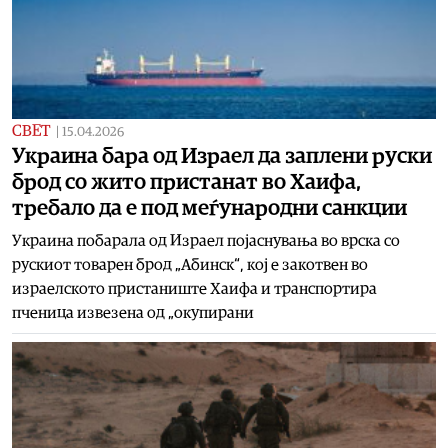
СВЕТ
|
15.04.2026
Украина бара од Израел да заплени руски
брод со жито пристанат во Хаифа,
требало да е под меѓународни санкции
Украина побарала од Израел појаснувања во врска со
рускиот товарен брод „Абинск“, кој е закотвен во
израелското пристаниште Хаифа и транспортира
пченица извезена од „окупирани