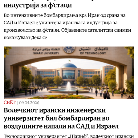
индустрија за ф’стаци
Во интензивните бомбардирања врз Иран од срана на
САД и Израел е уништена иранската индустрија за
производство на ф'стаци. Објавените сателитски снимки
покажуваат дека се
СВЕТ
|
09.04.2026
Водечкиот ирански инженерски
универзитет бил бомбардиран во
воздушните напади на САД и Израел
Технолошкиот универзитет „Шариф“, водечкиот ирански