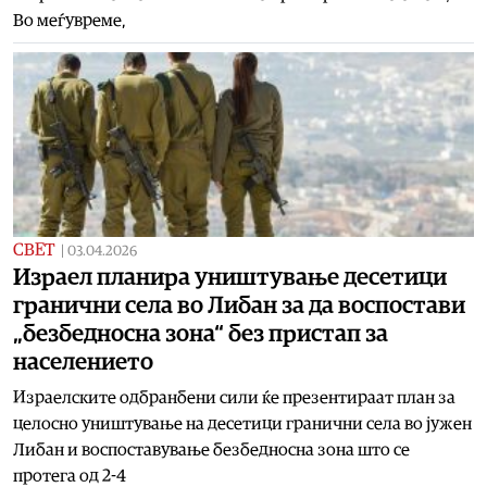
Во меѓувреме,
СВЕТ
|
03.04.2026
Израел планира уништување десетици
гранични села во Либан за да воспостави
„безбедносна зона“ без пристап за
населението
Израелските одбранбени сили ќе презентираат план за
целосно уништување на десетици гранични села во јужен
Либан и воспоставување безбедносна зона што се
протега од 2-4