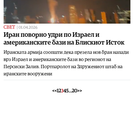
СВЕТ
|
01.04.2026
Иран поворно удри по Израел и
американските бази на Блискиот Исток
Иранската армија соопшти дека презела нов бран напади
врз Израел и американските бази во регионот на
Персиски Залив. Портпаролот на Здружениот штаб на
иранските вооружени
<<
1
2
3
4
5
…
20
>>