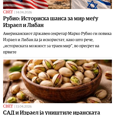
СВЕТ
|
14.04.2026
Рубио: Историска шанса за мир меѓу
Израел и Либан
Американскиот државен секретар Марко Рубио ги повика
Израел и Либан да ја искористат, како што рече,
„историската можност за траен мир“, во пресрет на
првите
СВЕТ
|
13.04.2026
САД и Израел ја уништиле иранската