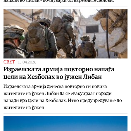
напади во Либан - почнувајќи од наредните денови.
СВЕТ
|
15.04.2026
Израелската армија повторно напаѓа
цели на Хезболах во јужен Либан
Израелската армија денеска повторно ги повика
жителите на јужен Либан да се евакуираат поради
напади врз цели на Хезболах. Итно предупредување до
жителите на јужен