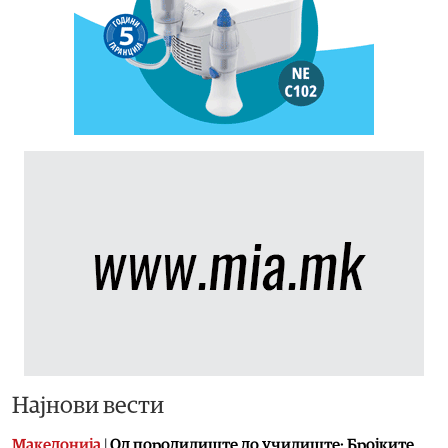
Најнови вести
Македонија
|
Од породилиште до училиште: Бројките