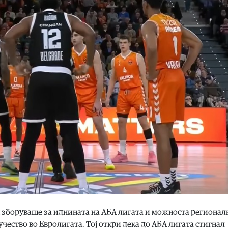
н зборуваше за иднината на АБА лигата и можноста регионал
чество во Евролигата. Тој откри дека до АБА лигата стигнал