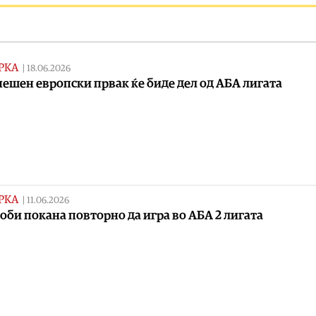
РКА
|
18.06.2026
ешен европски првак ќе биде дел од АБА лигата
РКА
|
11.06.2026
оби покана повторно да игра во АБА 2 лигата