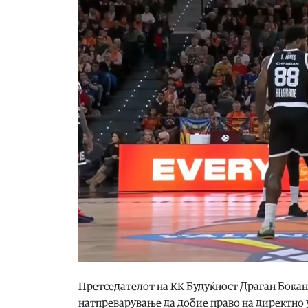
Претседателот на КК Будуќност Драган Бока
натпреварување да добие право на директно у