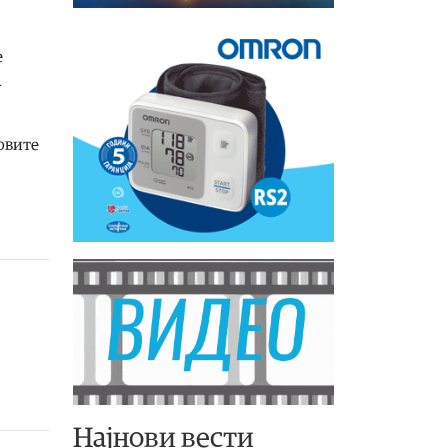
е
А
бовите
Најнови вести