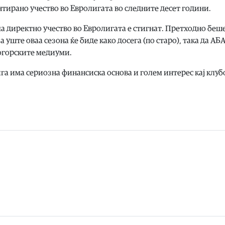
нтирано учество во Евролигата во следните десет години.
ма директно учество во Евролигата е стигнат. Претходно беш
а уште оваа сезона ќе биде како досега (по старо), така да АБ
ногорските медиуми.
га има сериозна финансиска основа и голем интерес кај клу