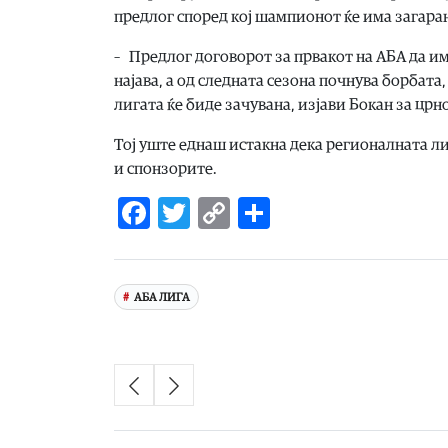
предлог според кој шампионот ќе има загара
– Предлог договорот за првакот на АБА да и
најава, а од следната сезона почнува борбата, 
лигата ќе биде зачувана, изјави Бокан за цр
Тој уште еднаш истакна дека регионалната ли
и спонзорите.
Facebook
Twitter
Copy
Share
Link
АБА ЛИГА