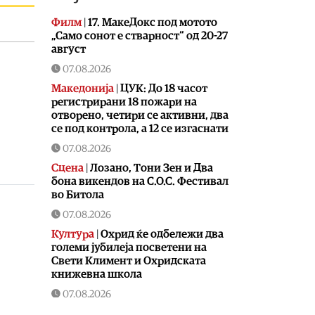
Филм
|
17. МакеДокс под мотото
„Само сонот е стварност“ од 20-27
август
07.08.2026
Македонија
|
ЦУК: До 18 часот
регистрирани 18 пожари на
отворено, четири се активни, два
се под контрола, а 12 се изгаснати
07.08.2026
Сцена
|
Лозано, Тони Зен и Два
бона викендов на С.О.С. Фестивал
во Битола
07.08.2026
Култура
|
Охрид ќе одбележи два
големи јубилеја посветени на
Свети Климент и Охридската
книжевна школа
07.08.2026
Музика
|
Битола летово добива