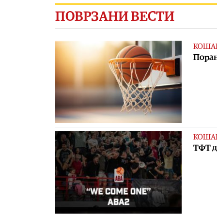
ПОВРЗАНИ ВЕСТИ
КОША
Поран
КОША
ТФТ д