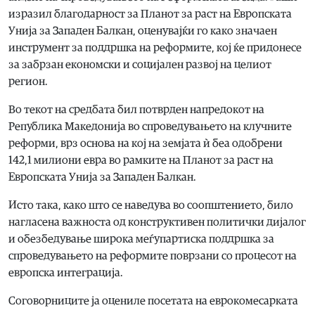
изразил благодарност за Планот за раст на Европската
Унија за Западен Балкан, оценувајќи го како значаен
инструмент за поддршка на реформите, кој ќе придонесе
за забрзан економски и социјален развој на целиот
регион.
Во текот на средбата бил потврден напредокот на
Република Македонија во спроведувањето на клучните
реформи, врз основа на кој на земјата ѝ беа одобрени
142,1 милиони евра во рамките на Планот за раст на
Европската Унија за Западен Балкан.
Исто така, како што се наведува во соопштението, било
нагласена важноста од конструктивен политички дијалог
и обезбедување широка меѓупартиска поддршка за
спроведувањето на реформите поврзани со процесот на
европска интеграција.
Соговорниците ја оцениле посетата на еврокомесарката