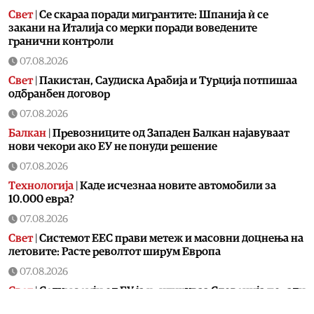
Свет
|
Се скараа поради мигрантите: Шпанија ѝ се
закани на Италија со мерки поради воведените
гранични контроли
07.08.2026
Свет
|
Пакистан, Саудиска Арабија и Турција потпишаа
одбранбен договор
07.08.2026
Балкан
|
Превозниците од Западен Балкан најавуваат
нови чекори ако ЕУ не понуди решение
07.08.2026
Технологија
|
Kаде исчезнаа новите автомобили за
10.000 евра?
07.08.2026
Свет
|
Системот ЕЕС прави метеж и масовни доцнења на
летовите: Расте револтот ширум Европа
07.08.2026
Свет
|
Седум земји од ЕУ ја критикуваа Словенија поради
блокадата на именувањето на Тања Фајон за мисија во