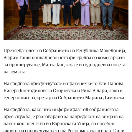
Претседателот на Собранието на Република Македонија,
Африм Гаши попладнево оствари средба со комесарката
за проширување, Марта Кос, која е во еднодневна посета
на земјата.
На средбата присуствувале и пратеничките Ели Панова,
Бисера Костадиновска Стојчевска и Рина Ајдари, како и
генералниот секретар на Собранието Марина Димовска.
На средбата, како што информираат од собраниската
прес-служба, е разговарано за напредокот на земјата на
патот кон членство во Европската Унија, со посебен
акцент на спроведувањето на Реформската агенда. Гаши