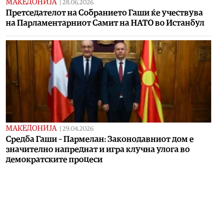
МАКЕДОНИЈА
|
28.06.2026
Претседателот на Собранието Гаши ќе учествува
на Парламентарниот Самит на НАТО во Истанбул
МАКЕДОНИЈА
|
29.04.2026
Средба Гаши – Пармелан: Законодавниот дом е
значително напреднат и игра клучна улога во
демократските процеси