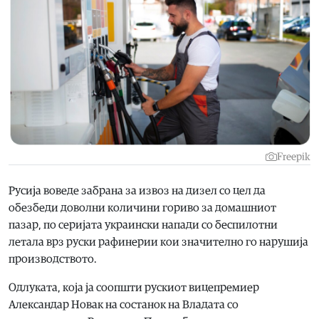
Freepik
Русија воведе забрана за извоз на дизел со цел да
обезбеди доволни количини гориво за домашниот
пазар, по серијата украински напади со беспилотни
летала врз руски рафинерии кои значително го нарушија
производството.
Одлуката, која ја соопшти рускиот вицепремиер
Александар Новак на состанок на Владата со