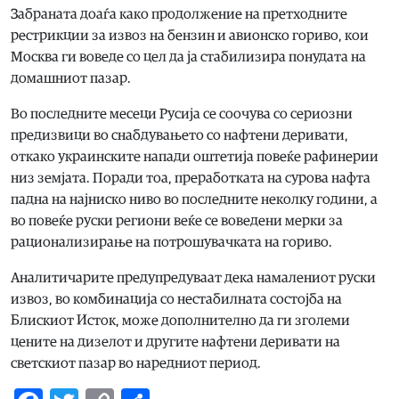
Забраната доаѓа како продолжение на претходните
рестрикции за извоз на бензин и авионско гориво, кои
Москва ги воведе со цел да ја стабилизира понудата на
домашниот пазар.
Во последните месеци Русија се соочува со сериозни
предизвици во снабдувањето со нафтени деривати,
откако украинските напади оштетија повеќе рафинерии
низ земјата. Поради тоа, преработката на сурова нафта
падна на најниско ниво во последните неколку години, а
во повеќе руски региони веќе се воведени мерки за
рационализирање на потрошувачката на гориво.
Аналитичарите предупредуваат дека намалениот руски
извоз, во комбинација со нестабилната состојба на
Блискиот Исток, може дополнително да ги зголеми
цените на дизелот и другите нафтени деривати на
светскиот пазар во наредниот период.