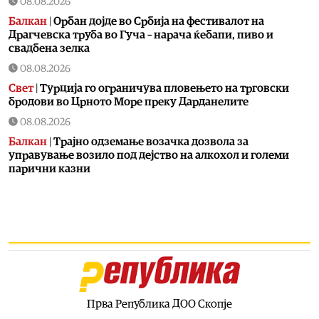
08.08.2026
Балкан
|
Орбан дојде во Србија на фестивалот на
Драгчевска труба во Гуча – нарача ќебапи, пиво и
свадбена зелка
08.08.2026
Свет
|
Турција го ограничува пловењето на трговски
бродови во Црното Море преку Дарданелите
08.08.2026
Балкан
|
Трајно одземање возачка дозвола за
управување возило под дејство на алкохол и големи
парични казни
08.08.2026
Свет
|
Повеќе од 178.000 мигранти во последните
неколку месеци ја напуштија Јужна Африка
08.08.2026
Свет
|
Иран: Отворањето на Ормутскиот Теснец зависи
од САД
08.08.2026
Прва Република ДОО Скопје
Останати спортови
|
Катерина Ацевска светска