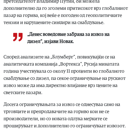
претседателот Владимир Путин, би можела
дополнително да го зголеми притисокот врз глобалниот
пазар на горива, кој веќе е погоден од геополитичките
тензии и нарушените синџири на снабдување.
„Денес воведовме забрана за извоз на
дизел“, изјави Новак.
Според анализите на „Блумберг“, повикувајќи се на
аналитичката компанија „Вортекса“, Русија минатата
година учествувала со околу 11 проценти во глобалното
снабдување со дизел, па секое ограничување на рускиот
извоз може да има директно влијание врз цените на
светските пазари.
Досега ограничувањата за извоз се однесуваа само на
трговците и препродавачите на гориво кои не се
производители, но со новата одлука мерките се
прошируваат и дополнително го ограничуваат извозот.