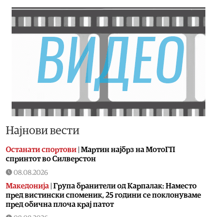
Најнови вести
Останати спортови
|
Мартин најбрз на МотоГП
спринтот во Силверстон
08.08.2026
Македонија
|
Група бранители од Карпалак: Наместо
пред вистински споменик, 25 години се поклонуваме
пред обична плоча крај патот