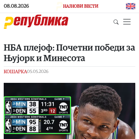
Skip to main content
08.08.2026
НАЈНОВИ ВЕСТИ
НБА плејоф: Почетни победи за
Њујорк и Минесота
КОШАРКА
05.05.2026