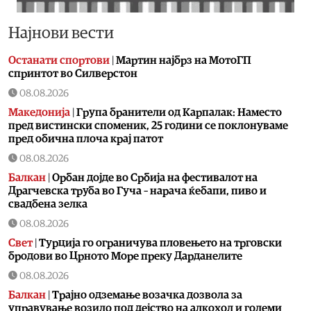
Најнови вести
Останати спортови
|
Мартин најбрз на МотоГП
спринтот во Силверстон
08.08.2026
Македонија
|
Група бранители од Карпалак: Наместо
пред вистински споменик, 25 години се поклонуваме
пред обична плоча крај патот
08.08.2026
Балкан
|
Орбан дојде во Србија на фестивалот на
Драгчевска труба во Гуча – нарача ќебапи, пиво и
свадбена зелка
08.08.2026
Свет
|
Турција го ограничува пловењето на трговски
бродови во Црното Море преку Дарданелите
08.08.2026
Балкан
|
Трајно одземање возачка дозвола за
управување возило под дејство на алкохол и големи