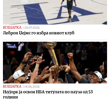
КОШАРКА
|
24.07.2026
Леброн Џејмс го избра новиот клуб
КОШАРКА
|
14.06.2026
Њујорк ја освои НБА титулата по пауза од 53
години