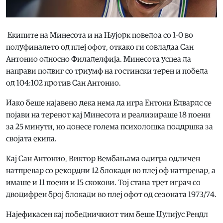
Екипите на Минесота и на Њујорк поведоа со 1-0 во
полуфиналето од плеј офот, откако ги совладаа Сан
Антонио односно Филаделфија. Минесота успеа да
направи подвиг со триумф на гостински терен и победа
од 104:102 против Сан Антонио.
Иако беше најавено дека нема да игра Ентони Едвардс се
појави на теренот кај Минесота и реализираше 18 поени
за 25 минути, но донесе голема психолошка поддршка за
својата екипа.
Кај Сан Антонио, Виктор Вембањама одигра одличен
натпревар со рекордни 12 блокади во плеј оф натпревар, а
имаше и 11 поени и 15 скокови. Тој стана трет играч со
двоцифрен број блокади во плеј офот од сезоната 1973/74.
Најефикасен кај победничкиот тим беше Џулијус Рендл