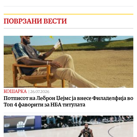
ПОВРЗАНИ ВЕСТИ
КОШАРКА
|
26.07.2026
Потписот на Леброн Џејмс ја внесе Филаделфија во
Топ 4 фаворити за НБА титулата