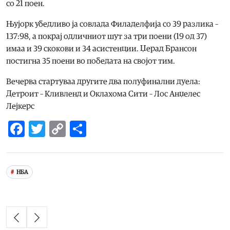
со 21 поен.
Њујорк убедливо ја совлада Филаделфија со 39 разлика –
137:98, а покрај одличниот шут за три поени (19 од 37)
имаа и 39 скокови и 34 асистенции. Џерад Брансон
постигна 35 поени во победата на својот тим.
Вечерва стартуваа другите два полуфинални дуела:
Детроит – Кливленд и Оклахома Сити – Лос Анџелес
Лејкерс
Facebook
Twitter
Copy
Share
Link
НБА