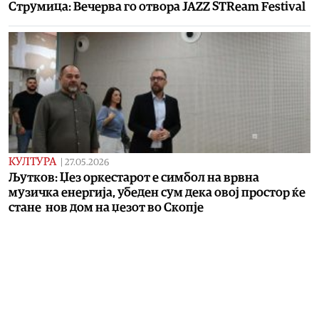
Струмица: Вечерва го отвора JAZZ STReam Festival
КУЛТУРА
|
27.05.2026
Љутков: Џез оркестарот е симбол на врвна
музичка енергија, убеден сум дека овој простор ќе
стане нов дом на џезот во Скопје