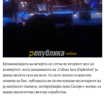
Кулминацијата на вечерта се случи во вториот дел од
концертот, кога динамиката на „Cuban Jazz Explosion“ ја
крена целата сала на нозе. Со долг аплауз и неколку
повици на бис, публиката не дозволуваше музичарите да
ја напуштат сцената, потврдувајќи дека Скопје е жедно за
вакви квалитетни светски соработки.