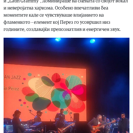
и „Latin Grammy“, доминираше на сцената со својот вокал
и неверојатна харизма. Особено впечатливи беа
моментите каде се чувствуваше влијанието на
фламенкото – елемент кој Перез го усовршил низ
годините, создавајќи препознатлив и енергичен звук.