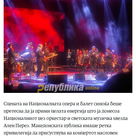
Сцената на Националната опера и балет синоќа беше
претесна да ја прими целата енергија што ја донесоа
Националниот џез оркестар и светската музичка ѕвезда
Ален Перез. Македонската публика имаше ретка
привилегија да присуствува на концертот насловен