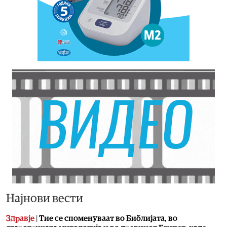
Најнови вести
Здравје
|
Тие се споменуваат во Библијата, во