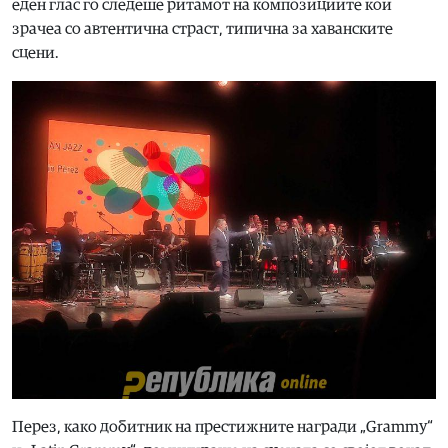
еден глас го следеше ритамот на композициите кои
зрачеа со автентична страст, типична за хаванските
сцени.
Перез, како добитник на престижните награди „Grammy“