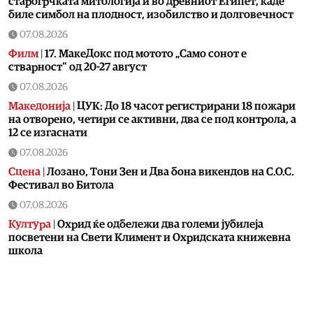
старогрчката митологија и во древниот Египет, каде
биле симбол на плодност, изобилство и долговечност
07.08.2026
Филм
|
17. МакеДокс под мотото „Само сонот е
стварност“ од 20-27 август
07.08.2026
Македонија
|
ЦУК: До 18 часот регистрирани 18 пожари
на отворено, четири се активни, два се под контрола, а
12 се изгаснати
07.08.2026
Сцена
|
Лозано, Тони Зен и Два бона викендов на С.О.С.
Фестивал во Битола
07.08.2026
Култура
|
Охрид ќе одбележи два големи јубилеја
посветени на Свети Климент и Охридската книжевна
школа
07.08.2026
Музика
|
Битола летово добива фестивал посветен на
чалгијата