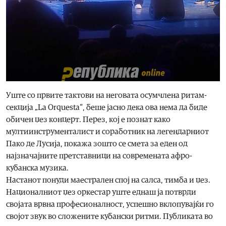
Уште со првите тактови на неговата осумчлена ритам-
секција „La Orquesta“, беше јасно дека ова нема да биде
обичен џез концерт. Перез, кој е познат како
мултиинструменталист и соработник на легендарниот
Пако де Лусија, покажа зошто се смета за еден од
најзначајните претставници на современата афро-
кубанска музика.
Настанот понуди маестрален спој на салса, тимба и џез.
Националниот џез оркестар уште еднаш ја потврди
својата врвна професионалност, успешно вклопувајќи го
својот звук во сложените кубански ритми. Публиката во