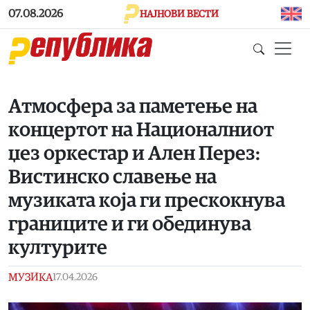
Skip to main content
07.08.2026
НАЈНОВИ ВЕСТИ
Атмосфера за паметење на
концертот на Националниот
џез оркестар и Ален Перез:
Вистинско славење на
музиката која ги прескокнува
границите и ги обединува
културите
МУЗИКА
17.04.2026