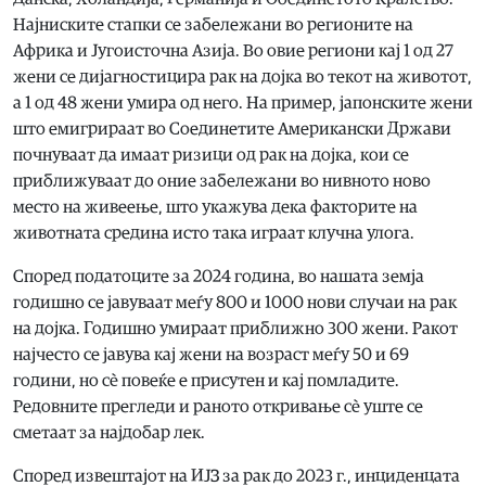
Најниските стапки се забележани во регионите на
Африка и Југоисточна Азија. Во овие региони кај 1 од 27
жени се дијагностицира рак на дојка во текот на животот,
а 1 од 48 жени умира од него. На пример, јапонските жени
што емигрираат во Соединетите Американски Држави
почнуваат да имаат ризици од рак на дојка, кои се
приближуваат до оние забележани во нивното ново
место на живеење, што укажува дека факторите на
животната средина исто така играат клучна улога.
Според податоците за 2024 година, во нашата земја
годишно се јавуваат меѓу 800 и 1000 нови случаи на рак
на дојка. Годишно умираат приближно 300 жени. Ракот
најчесто се јавува кај жени на возраст меѓу 50 и 69
години, но сè повеќе е присутен и кај помладите.
Редовните прегледи и раното откривање сè уште се
сметаат за најдобар лек.
Според извештајот на ИЈЗ за рак до 2023 г., инциденцата