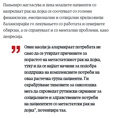
Пињеиро нагласува и дека младите пациенти со
напреднат рак на дојка се соочуваат со големи
финансиски, емоционални и социјални предизвици
балансирајќи го лекувањето со работата и семејните
обврски, а се справуваат и со ментални проблеми, како
депресија.
Овие наоди ја алармираат потребата не
само да се утврдат причините за
порастот на метастатскиот рак на дојка,
туку и да се најдат начини за подобра
поддршка на комплексните потреби на
оваа растечка група пациенти. Ги
охрабруваме тимовите за онколошка
нега да спроведат рутински скрининг за
социјалните и здравствените потреби
на пациентите со метастатски рак на
дојка“, потенцира таа.