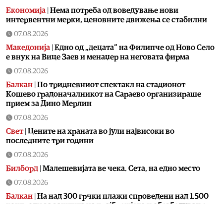
Економија
|
Нема потреба од воведување нови
интервентни мерки, ценовните движења се стабилни
07.08.2026
Македонија
|
Едно од „децата“ на Филипче од Ново Село
е внук на Вице Заев и менаџер на неговата фирма
07.08.2026
Балкан
|
По тридневниот спектакл на стадионот
Кошево градоначалникот на Сараево организираше
прием за Дино Мерлин
07.08.2026
Свет
|
Цените на храната во јули највисоки во
последните три години
07.08.2026
Билборд
|
Малешевијата ве чека. Сета, на едно место
07.08.2026
Балкан
|
На над 300 грчки плажи спроведени над 1.500
контроли за заштита на крајбрежјето и обезбедување
слободен пристап за граѓаните