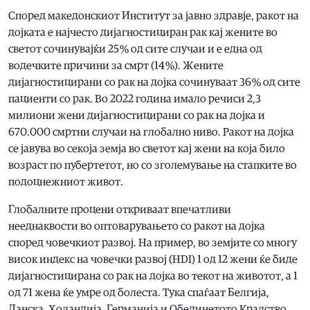
Според македонскиот Институт за јавно здравје, ракот на
дојката е најчесто дијагностициран рак кај жените во
светот сочинувајќи 25 % од сите случаи и е една од
водечките причини за смрт (14 %). Жените
дијагностицирани со рак на дојка сочинуваат 36 % од сите
пациенти со рак. Во 2022 година имало речиси 2,3
милиони жени дијагностицирани со рак на дојка и
670.000 смртни случаи на глобално ниво. Ракот на дојка
се јавува во секоја земја во светот кај жени на која било
возраст по пубертетот, но со зголемување на стапките во
подоцнежниот живот.
Глобалните процени откриваат впечатливи
нееднаквости во оптоварувањето со ракот на дојка
според човечкиот развој. На пример, во земјите со многу
висок индекс на човечки развој (HDI) 1 од 12 жени ќе биде
дијагностицирана со рак на дојка во текот на животот, а 1
од 71 жена ќе умре од болеста. Tука спаѓаат Белгија,
Данска, Холандија, Германија и Обединетото Кралство.