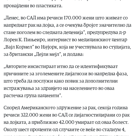
пронајдени во пластиката.
„Денес, во САД има речиси 170.000 жени што живеат со
напреднат рак на дојка, а се очекува бројот значително да
стане поголем во следната деценија“, предупредува д-р
Лорен К. Пињеиро, интернист во медицинскиот центар
„Вајл Корнел“ во Њујорк, која не учествувала во студијата,
за британски „Дејли мејл“, и додава:
„Авторите инсистираат итно да се идентификуваат
причините за зголемените дијагнози во напредна фаза,
што треба да послужи како повик за дополнителни
истражувања за здравјето на населението во оваа
растечка група пациенти“.
Според Американското здружение за рак, секоја година
речиси 322.000 жени во САД се дијагностицирани со рак
на дојката, а приближно 42.000 умираат од оваа болест.
Околу шест проценти од случаите се веќе во стадиум 4,