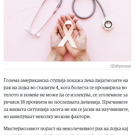
Фрипик
Голема американска студија покажа дека дијагнозите на
рак на дојка во стадиум 4, кога болеста се проширила во
телото и повеќе не може да се излекува, се зголемиле за
речиси 18 проценти во последната деценија. Причините
за ваквата ситуација засега не им се јасни на научниците,
но наведуваат неколку можни фактори.
Мистериозниот пораст на неизлечивиот рак на дојка кај