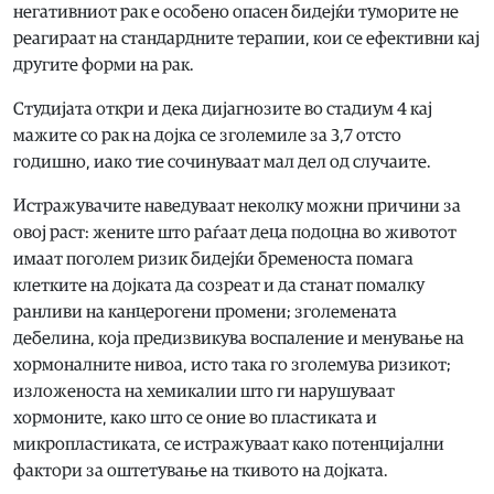
негативниот рак е особено опасен бидејќи туморите не
реагираат на стандардните терапии, кои се ефективни кај
другите форми на рак.
Студијата откри и дека дијагнозите во стадиум 4 кај
мажите со рак на дојка се зголемиле за 3,7 отсто
годишно, иако тие сочинуваат мал дел од случаите.
Истражувачите наведуваат неколку можни причини за
овој раст: жените што раѓаат деца подоцна во животот
имаат поголем ризик бидејќи бременоста помага
клетките на дојката да созреат и да станат помалку
ранливи на канцерогени промени; зголемената
дебелина, која предизвикува воспаление и менување на
хормоналните нивоа, исто така го зголемува ризикот;
изложеноста на хемикалии што ги нарушуваат
хормоните, како што се оние во пластиката и
микропластиката, се истражуваат како потенцијални
фактори за оштетување на ткивото на дојката.