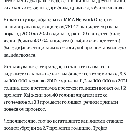
што значи дека ракoт веќе се проширил на други органи,
како коските, белите дробови, црниот дроб или мозокот.
Новата студија, објавена во JAMA Network Open, ги
анализирала податоците од 761.471 пациент со рак на
дојка од 2010 до 2021 година, од кои 99 проценти биле
жени. Речиси 43.934 пациенти (приближно пет отсто)
биле дијагностицирани во стадиум 4 при поставувањето
на дијагнозата.
Истражувачите откриле дека стапката на ваквото
задоцнето откривање на оваа болест се зголемила од 9,5
на 100.000 жени во 2010 година на 11,2 на 100.000 во 2021
година, што претставува просечен годишен пораст од 1,2
процент. Кај жени под 40 години дијагнозите се
зголемиле од 3,1 проценти годишно, речиси трипати
повеќе од просекот.
Дополнително, тројно негативните карциноми станале
помногубројни за 2,7 проценти годишно. Тројно