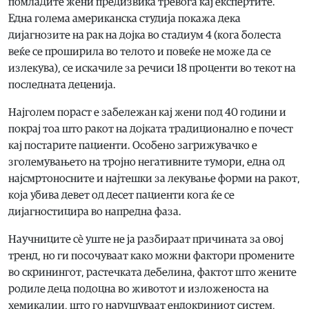
помладите жени предизвика тревога кај експертите.
Една голема американска студија покажа дека
дијагнозите на рак на дојка во стадиум 4 (кога болеста
веќе се проширила во телото и повеќе не може да се
излекува), се искачиле за речиси 18 проценти во текот на
последната деценија.
Најголем пораст е забележан кај жени под 40 години и
покрај тоа што ракот на дојката традиционално е почест
кај постарите пациенти. Особено загрижувачко е
зголемувањето на тројно негативните тумори, една од
најсмртоносните и најтешки за лекување форми на ракот,
која убива девет од десет пациенти кога ќе се
дијагностицира во напредна фаза.
Научниците сè уште не ја разбираат причината за овој
тренд, но ги посочуваат како можни фактори промените
во скринингот, растечката дебелина, фактот што жените
родиле деца подоцна во животот и изложеноста на
хемикалии, што го нарушуваат ендокриниот систем,