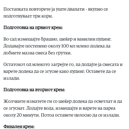
Постапката повторете ја уште двапати – вкупно се
подготвуваат три кори.
Подготовка на првиот крем:
Во сад измешајте брашно, шеќер и ванилин пудинг.
Додавајте постепено околу 100 мл млеко додека да
добиете мазна смеса без грутки.
Остатокот од млекото загрејте го, па додајте ја смесата и
варете додека да се згусне како пудинг. Оставете да се
излади.
Подготовка на вториот крем:
Жолчките изматете ги со шеќер додека да осветлат и да
се згуснат. Додајте вода, измешајте и варете на пареа
околу 20 минути. Потоа оставете целосно да се излади.
Финален крем: