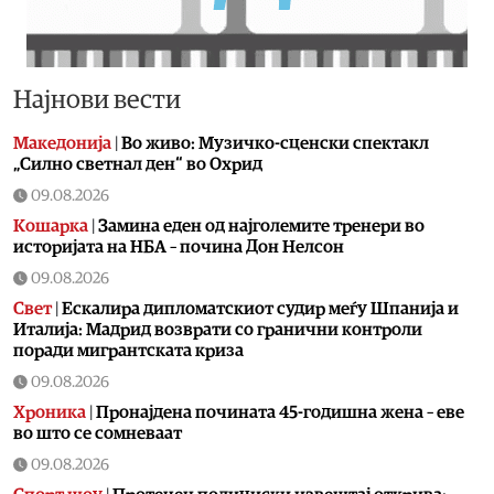
Најнови вести
Македонија
|
Во живо: Музичко-сценски спектакл
„Силно светнал ден“ во Охрид
09.08.2026
Кошарка
|
Замина еден од најголемите тренери во
историјата на НБА – почина Дон Нелсон
09.08.2026
Свет
|
Ескалира дипломатскиот судир меѓу Шпанија и
Италија: Мадрид возврати со гранични контроли
поради мигрантската криза
09.08.2026
Хроника
|
Пронајдена почината 45-годишна жена – еве
во што се сомневаат
09.08.2026