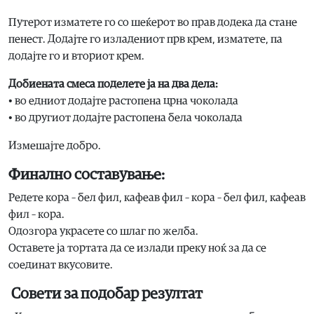
Путерот изматете го со шеќерот во прав додека да стане
пенест. Додајте го изладениот прв крем, изматете, па
додајте го и вториот крем.
Добиената смеса поделете ја на два дела:
• во едниот додајте растопена црна чоколада
• во другиот додајте растопена бела чоколада
Измешајте добро.
Финално составување:
Редете кора – бел фил, кафеав фил – кора – бел фил, кафеав
фил – кора.
Одозгора украсете со шлаг по желба.
Оставете ја тортата да се излади преку ноќ за да се
соединат вкусовите.
Совети за подобар резултат