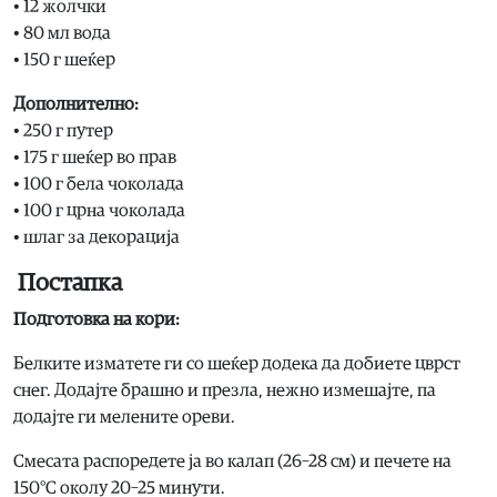
• 12 жолчки
• 80 мл вода
• 150 г шеќер
Дополнително:
• 250 г путер
• 175 г шеќер во прав
• 100 г бела чоколада
• 100 г црна чоколада
• шлаг за декорација
Постапка
Подготовка на кори:
Белките изматете ги со шеќер додека да добиете цврст
снег. Додајте брашно и презла, нежно измешајте, па
додајте ги мелените ореви.
Смесата распоредете ја во калап (26–28 см) и печете на
150°C околу 20–25 минути.