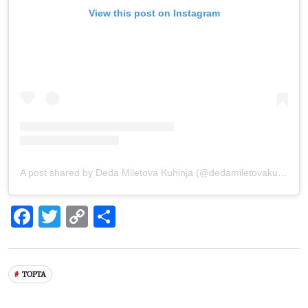
View this post on Instagram
A post shared by Deda Miletova Kuhinja (@dedamiletovakuhinja)
Facebook
Twitter
Copy
Share
Link
ТОРТА