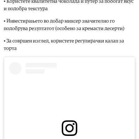
• Користете квалитетна чоколада и путер за побогат вкус
и подобра текстура
• Инвестирањето во добар миксер значително го
подобрува резултатот (особено за кремасти десерти)
• За совршен изглед, користете регулирачки калап за
торта