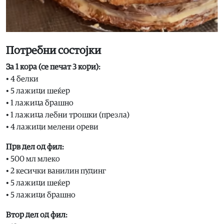
Потребни состојки
За 1 кора (се печат 3 кори):
• 4 белки
• 5 лажици шеќер
• 1 лажица брашно
• 1 лажица лебни трошки (презла)
• 4 лажици мелени ореви
Прв дел од фил:
• 500 мл млеко
• 2 кесички ванилин пудинг
• 5 лажици шеќер
• 5 лажици брашно
Втор дел од фил: