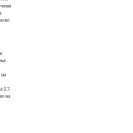
регистрирани 18 пожари на
очени
отворено, четири се активни, два
се под контрола, а 12 се изгаснати
а
ан во
07.08.2026
Сцена
|
Лозано, Тони Зен и Два
бона викендов на С.О.С. Фестивал
во Битола
07.08.2026
се
Култура
|
Охрид ќе одбележи два
ње.
големи јубилеја посветени на
Свети Климент и Охридската
книжевна школа
 на
07.08.2026
 2,7,
Музика
|
Битола летово добива
во на
фестивал посветен на чалгијата
07.08.2026
Хроника
|
Ѝ го криел детето на
сопругата со која се разведува
07.08.2026