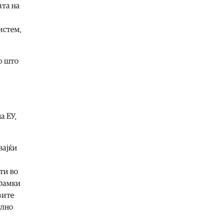
07.08.2026
ата на
Македонија
|
Андоновски:
Националниот дата-центар ќе ја
истем,
обедини државната ИТ
инфраструктура – помалку
трошоци и повисока безбедност
о што
07.08.2026
Живот
|
Збогум на 24-часовниот
ден: Земјата полека се забавува –
еве кога денот би можел да стане
25 часа
а ЕУ,
07.08.2026
Економија
|
Скокна минималниот
износ за К-15 – Еве колку пари ќе
вајќи
ни легнат на сметка годинава
07.08.2026
ти во
 рамки
Живот
|
Не ги игнорирајте овие
знаци: Бојлерот може да најавува
зите
сериозен дефект
елно
07.08.2026