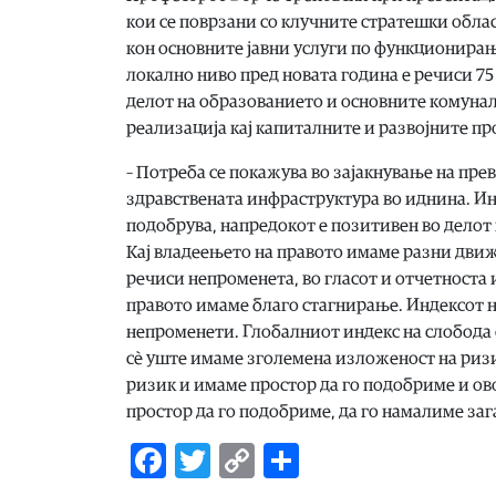
кои се поврзани со клучните стратешки облас
кон основните јавни услуги по функционирањ
локално ниво пред новата година е речиси 75
делот на образованието и основните комунал
реализација кај капиталните и развојните п
– Потреба се покажува во зајакнување на пре
здравствената инфраструктура во иднина. Инд
подобрува, напредокот е позитивен во делот
Кај владеењето на правото имаме разни движ
речиси непроменета, во гласот и отчетноста 
правото имаме благо стагнирање. Индексот н
непроменети. Глобалниот индекс на слобода с
сѐ уште имаме зголемена изложеност на ризи
ризик и имаме простор да го подобриме и ов
простор да го подобриме, да го намалиме заг
Facebook
Twitter
Copy
Share