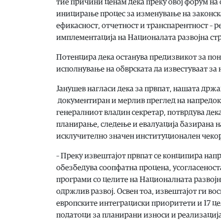
тие причини ценам дека преку овој форум на
иницирање процес за изменување на законска
ефикасност, отчетност и транспарентност – ре
имплементација на Националата развојна стра
Потенцира дека останува предизвикот за по
исполнување на обврската да известуваат за 
Јанушев нагласи дека за првпат, нашата држ
документиран и мерлив преглед на напредокот
генералниот владин секретар, потврдува дек
планирање, следење и евалуација базирана на
исклучително значен институционален чекор
– Преку извештајот првпат се конципира напр
обезбедува соопфатна процена, усогласеност
програми со целите на Националната развојна
одржлив развој. Освен тоа, извештајот ги во
европските интеграциски приоритети и 17 це
податоци за планирани износи и реализација 