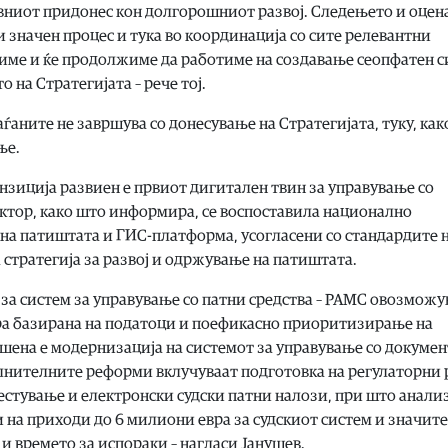
вниот придонес кон долгорошниот развој. Следењето и оцен
 значен процес и тука во координација со сите релевантни
тиме и ќе продолжиме да работиме на создавање сеопфатен с
 на Стратегијата – рече тој.
ѓаните не завршува со донесување на Стратегијата, туку, как
ње.
анзиција развиен е првиот дигитален твин за управување со
ектор, како што информира, се воспоставила национално
 на патиштата и ГИС-платформа, усогласени со стандардите н
а стратегија за развој и одржување на патиштата.
 за систем за управување со патни средства – РАМС овозможу
ра базирана на податоци и поефикасно приоритизирање на
шена е модернизација на системот за управување со докумен
лнителните реформи вклучуваат подготовка на регулаторни
стување и електронски судски патни налози, при што анали
на приходи до 6 милиони евра за судскиот систем и значит
 времето за испораки – нагласи Јанушев.