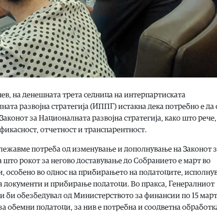
шев, на денешната трета седница на интерпартиската
ата развојна стратегија (ИППГ) истакна дека потребно е да 
конот за Националната развојна стратегија, како што рече, 
ефикасност, отчетност и транспарентност.
ележавме потреба од изменување и дополнување на Законот 
а што рокот за негово доставување до Собранието е март во
и, особено во однос на прибирањето на податоците, исполну
на документи и прибирање податоци. Во пракса, Генералниот
и би обезбедувал од Министерството за финансии по 15 март
 за обемни податоци, за нив е потребна и соодветна обработк