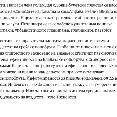
ти. Нагласи дека голем дел од овие буџетски средства се нас
ето на единиците на локалната самоуправа. Реализацијата н
 проценти. Најголем дел од стратешките области е реализир
ни услуги. Потенцира дека се забележува оти има пониска
рограми, урбанистичкото планирање, градинките, развојот.
вентивната здравствена заштита, здравствениот систем и
ексот на среќа се подобрува. Глобалниот индекс на знаење 
 на општеството засновано на знаење и критичко размислува
ења, ефективноста на Владата се подобрува, одговорноста е
имаме блага стагнација, во судската ефикасност и владеењето
а човекови прави и владеењето на правото остануваат
е подобрува. Информираноста за ризици е намалена од 2,5 на
ци. Индексот на безбедност и закани укажува на умерено ни
ој индикатор. И во здравата и чиста животна средина имаме
адувањето на воздухот – рече Треновски.