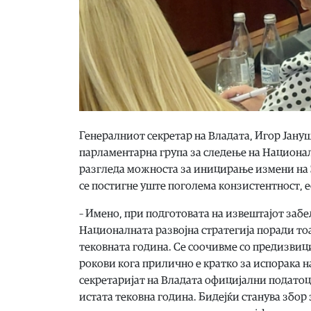
Генералниот секретар на Владата, Игор Јану
парламентарна група за следење на Националн
разгледа можноста за иницирање измени на За
се постигне уште поголема конзистентност, 
– Имено, при подготовата на извештајот заб
Националната развојна стратегија поради то
тековната година. Се соочивме со предизвиц
рокови кога прилично е кратко за испорака 
секретаријат на Владата официјални податоц
истата тековна година. Бидејќи станува збор