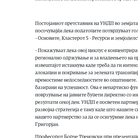
Постојаниот претставник на УНДП во земјата
посочувајќи дека податоците потврдуваат гол
– Основите, Кластерот 5 – Ресурси и земјодел
– Покажуваат дека овој циклус е концентрира
регионално одржување и за владеењето на пр
извештајот истакнува каде треба да ги инт
алокации и покривање за зелената транзициј
премостиме недоследностите во општините. С
базирани на успешност. Ова е непартиско фу
поврзување на јавните буџети директно со ин
резултати секој ден. УНДП е посветен партне
развојна стратегија е таму каде што нашите 
нашето партнерство за да се осигуриме дека н
Григорјан.
Професорот Борче Треновски при презентаци