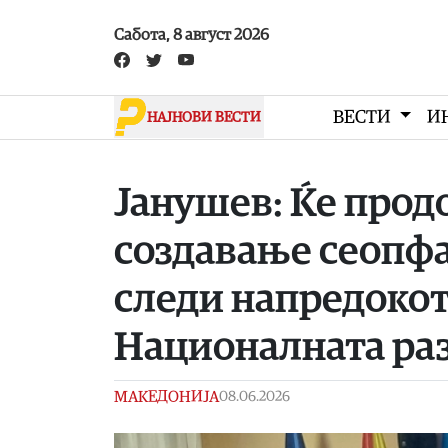
Skip to main content
Сабота, 8 август 2026
ВЕСТИ
И
НАЈНОВИ ВЕСТИ
Јанушев: Ќе прод
создавање сеопфа
следи напредокот
Националната раз
МАКЕДОНИЈА
08.06.2026