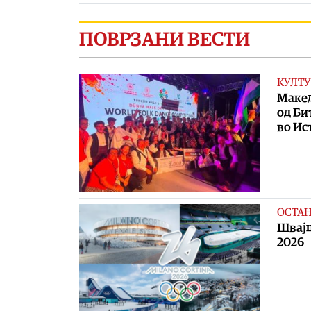
ПОВРЗАНИ ВЕСТИ
КУЛТУ
Макед
од Би
во Ис
ОСТА
Швајц
2026