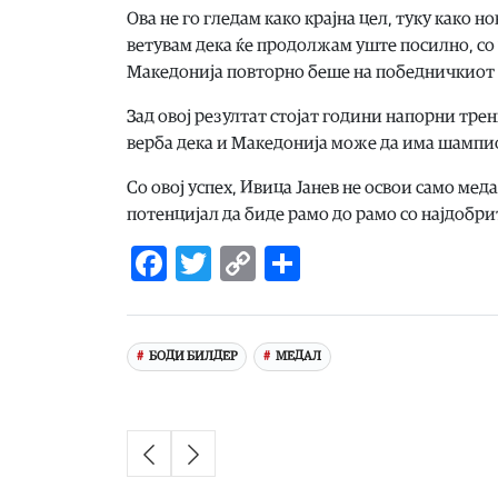
Ова не го гледам како крајна цел, туку како 
ветувам дека ќе продолжам уште посилно, с
Македонија повторно беше на победничкиот по
Зад овој резултат стојат години напорни тр
верба дека и Македонија може да има шампио
Со овој успех, Ивица Јанев не освои само мед
потенцијал да биде рамо до рамо со најдобрит
Facebook
Twitter
Copy
Share
Link
БОДИ БИЛДЕР
МЕДАЛ