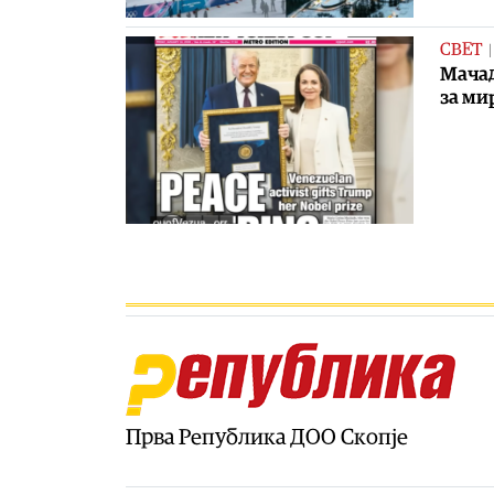
СВЕТ
Мачад
за ми
Прва Република ДОО Скопје