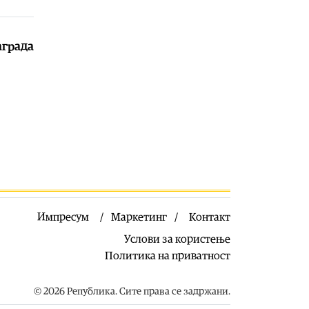
интернационалниот филмски
фестивал „Астерфест“
09.08.2026
аграда
Економија
|
Инфлацијата од 5,7
падна на 2,3 проценти
09.08.2026
Македонија
|
Од утре веќе немa да
се прима кеш во јавниот превоз во
општина Кавадарци
09.08.2026
Импресум
Маркетинг
Контакт
Услови за користење
Политика на приватност
© 2026 Република. Сите права се задржани.