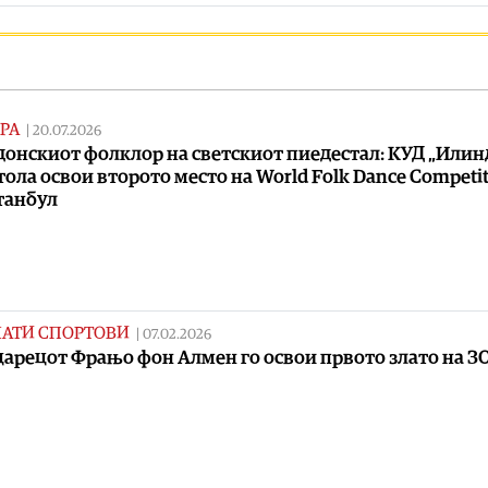
РА
|
20.07.2026
онскиот фолклор на светскиот пиедестал: КУД „Илин
тола освои второто место на World Folk Dance Competi
танбул
НАТИ СПОРТОВИ
|
07.02.2026
арецот Фрањо фон Алмен го освои првото злато на З