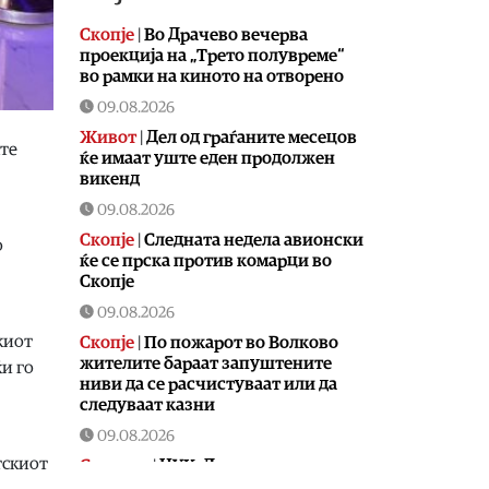
Скопје
|
Во Драчево вечерва
проекција на „Трето полувреме“
во рамки на киното на отворено
09.08.2026
Живот
|
Дел од граѓаните месецов
ште
ќе имаат уште еден продолжен
викенд
09.08.2026
Скопје
|
Следната недела авионски
о
ќе се прска против комарци во
Скопје
09.08.2026
киот
Скопје
|
По пожарот во Волково
жителите бараат запуштените
ќи го
ниви да се расчистуваат или да
следуваат казни
09.08.2026
тскиот
Сервиси
|
ЦУК: Девет пожари на
отворено од кои пет се активни