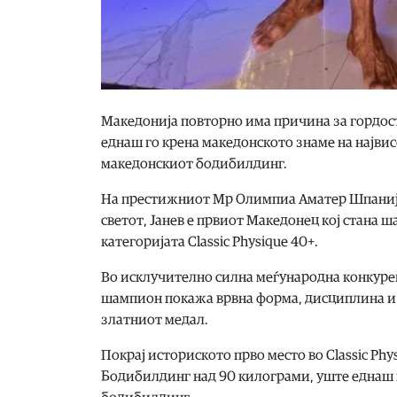
Македонија повторно има причина за гордост
еднаш го крена македонското знаме на највис
македонскиот бодибилдинг.
На престижниот Мр Олимпиа Аматер Шпанија,
светот, Јанев е првиот Македонец кој стана 
категоријата Classic Physique 40+.
Во исклучително силна меѓународна конкурен
шампион покажа врвна форма, дисциплина и по
златниот медал.
Покрај историското прво место во Classic Phy
Бодибилдинг над 90 килограми, уште еднаш п