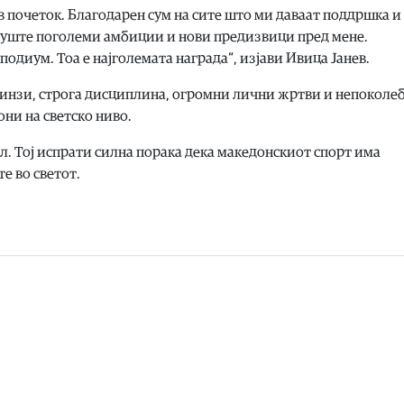
нов почеток. Благодарен сум на сите што ми даваат поддршка и
о уште поголеми амбиции и нови предизвици пред мене.
диум. Тоа е најголемата награда“, изјави Ивица Јанев.
енинзи, строга дисциплина, огромни лични жртви и непоколе
ни на светско ниво.
ал. Тој испрати силна порака дека македонскиот спорт има
е во светот.