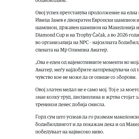
бодибилдинг.
Овој успех претставува продолжение на една
Ивица Јанев е двократен Европски шампион и
шампион, државен шампион на Македонија и 
Diamond Cup и на Trophy Čačak, а во 2026 го
во организација на NPC – најсилната бодибил
сцената на Мр Олимпиа Аматер.
„Ова е еден од најемотивните моменти во мој
Аматер, меѓу најдобрите натпреварувачи од ц
чувство кое не може да се опише со зборови.
Овој златен медал не е само мој. Тој е за моет
знае колку труд, дисциплина и жртва стојат 
тренинзи денес добија смисла.
Горд сум што успеав да го развеам македонск
бодибилдингот и да покажам дека и од Макед
победуваат на највисоко ниво.