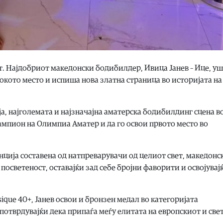
. Најдобриот македонски бодибилдер, Ивица Јанев – Ице, у
окото место и испиша нова златна страница во историјата на
 најголемата и најзначајна аматерска бодибилдинг сцена в
шампион на Олимпиа Аматер и да го освои првото место во
ција составена од натпреварувачи од целиот свет, македонс
светеност, оставајќи зад себе бројни фаворити и освојувај
sique 40+, Јанев освои и бронзен медал во категоријата
отврдувајќи дека припаѓа меѓу елитата на европскиот и све