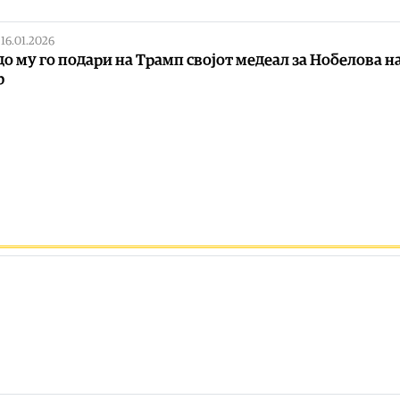
|
16.01.2026
о му го подари на Трамп својот медеал за Нобелова н
р