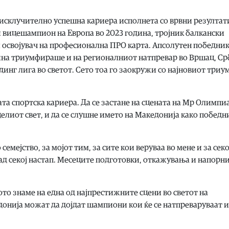
 исклучително успешна кариера исполнета со врвни резултат
 вицешампион на Европа во 2023 година, тројник балкански
освојувач на професионална ПРО карта. Апсолутен победник
дина триумфираше и на регионалниот натпревар во Вршац, Ср
динг лига во светот. Сето тоа го заокружи со најновиот триу
ата спортска кариера. Да се застане на сцената на Мр Олимпи
елиот свет, и да се слушне името на Македонија како победн
о семејство, за мојот тим, за сите кои веруваа во мене и за сек
зад секој настап. Месеците подготовки, откажувања и напорн
ото знаме на една од најпрестижните сцени во светот на
онија можат да дојдат шампиони кои ќе се натпреваруваат и