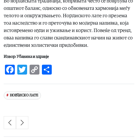
Во нордиската традиција, копривата често се поврзува со
општиот баланс, односно со обновената хармонија меѓу
телото и опкружувањето. Нордиското лате го презема
тоа наследство и го преточува во модерна напивка, која
истовремено нуди и уживање и корист. Повеќе од тренд,
оваа напивка го слави скандинавскиот начин на живот со
единствени холистички придобивки.
Извор: Убавина и здравје
Facebook
Twitter
Copy
Share
Link
НОРДИСКО ЛАТЕ