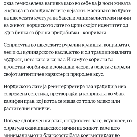
оваа темнозелена напивка како во себе да ја носи живата
енергија на скандинавските пејзажи. Настанато во духот
на шведската култура на бавен и минималистички начин
на живот, нордиското лате го црпи својот идентитет од
една билка со бројни придобивки – копривата.
Сеприсутна во шведските рурални краишта, копривата е
дел и од кулинарското наследство и од традиционалната
мудрост, исто како и кај нас. И таму се користи во
пролетни чорбички и домашни чаеви, а ценета е поради
својот автентичен карактер и природен вкус.
Нордиското лате ја реинтерпретира таа традиција низ
современа естетика, претворајќи ја копривата во убав,
кадифен прав, кој потоа се меша со топло млеко или
растителни напивки.
Повеќе од обичен пијалак, нордиското лате, всушност, го
одразува скандинавскиот начин на живот, каде што
минимализмот и благосостојбата коегзистираат во