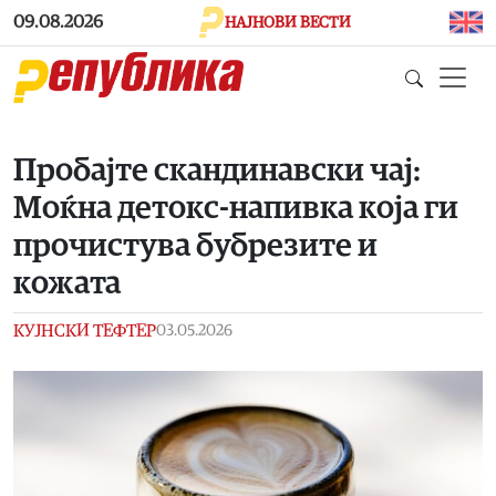
Skip to main content
09.08.2026
НАЈНОВИ ВЕСТИ
Пробајте скандинавски чај:
Моќна детокс-напивка која ги
прочистува бубрезите и
кожата
КУЈНСКИ ТЕФТЕР
03.05.2026