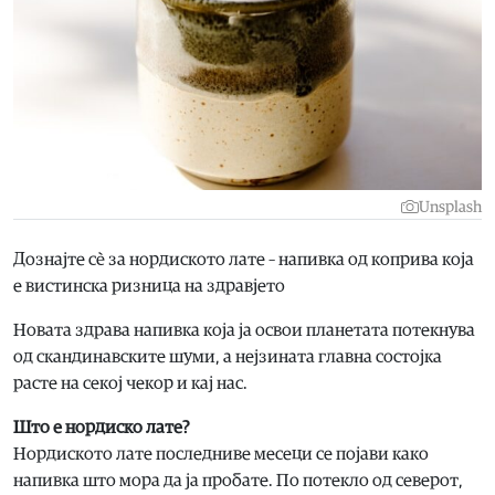
Unsplash
Дознајте сè за нордиското лате – напивка од коприва која
е вистинска ризница на здравјето
Новата здрава напивка која ја освои планетата потекнува
од скандинавските шуми, а нејзината главна состојка
расте на секој чекор и кај нас.
Што е нордиско лате?
Нордиското лате последниве месеци се појави како
напивка што мора да ја пробате. По потекло од северот,