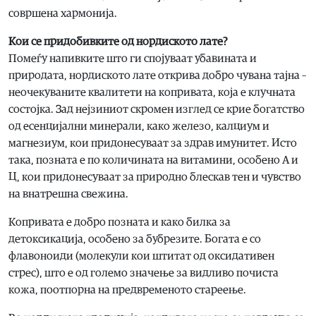
совршена хармонија.
Кои се придобивките од нордиското лате?
Помеѓу напивките што ги спојуваат убавината и
природата, нордиското лате открива добро чувана тајна –
неочекуваните квалитети на копривата, која е клучната
состојка. Зад нејзиниот скромен изглед се крие богатство
од есенцијални минерали, како железо, калциум и
магнезиум, кои придонесуваат за здрав имунитет. Исто
така, позната е по количината на витамини, особено А и
Ц, кои придонесуваат за природно блескав тен и чувство
на внатрешна свежина.
Копривата е добро позната и како билка за
детоксикација, особено за бубрезите. Богата е со
флавоноиди (молекули кои штитат од оксидативен
стрес), што е од големо значење за видливо почиста
кожа, поотпорна на предвременото стареење.