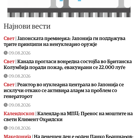
Најнови вести
Свет
|
Јапонската премиерка: Јапонија ги поддржува
трите принципи на ненуклеарно оружје
09.08.2026
Свет
|
Канада прогласи вонредна состојба во Британска
Колумбија поради пожар, евакуирани се 22.000 луѓе
09.08.2026
Свет
|
Реактор во нуклеарна централа во Јапонија се
исклучи откако се активира аларм за проблем со
генераторот
09.08.2026
Калеидоскоп
|
Календар на МПЦ: Пренос на моштите на
свети Климент Охридски
09.08.2026
Македонија
|
На денешен ден е роден Панко Брашнаров: