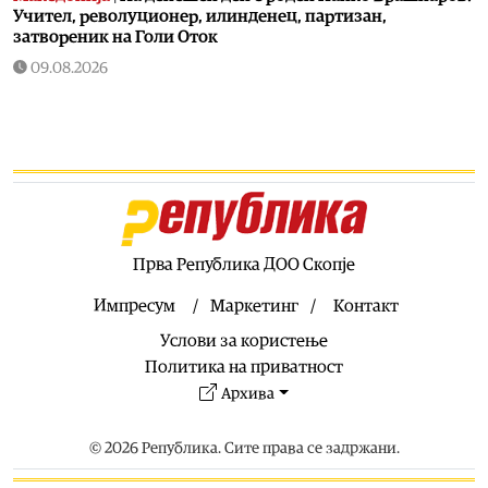
Учител, револуционер, илинденец, партизан,
затвореник на Голи Оток
09.08.2026
Македонија
|
Свети Климент Охридски и Свети
Пантелејмон
09.08.2026
Македонија
|
Музичко-сценски спектакл „Силно
светнал ден“ во Охрид во рамки на одбележувањето на
35-годишнината од независноста на Македонија
09.08.2026
Прва Република ДОО Скопје
Сервиси
|
Сончево и многу, многу топло
Импресум
Маркетинг
Контакт
09.08.2026
Услови за користење
Патувања
|
Тинос е остров на мермерот, гулабарниците
и традиционалните грчки села
Политика на приватност
Архива
09.08.2026
Калеидоскоп
|
Пронајдено дрво старо над 1000 години
во Германија
© 2026 Република. Сите права се задржани.
09.08.2026