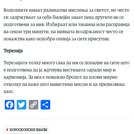
Водолиите имаат радикални мислења за светот, но често
ги задржуваат за себе бидејќи знаат дека другите не се
подготвени за нив. Избираат или тишина или расправија
на секои три минути, па нивната воздржаност често се
покажува како подобра опција за сите присутни.
Терезија
Терезијата толку многу сака да им се допадне на сите што
е подготвена да ја жртвува вистината заради мир и
хармонија. За неа е поважно бродот да плови мирно
отколку да каже што навистина мисли и да предизвика
хаос.
Facebook
Twitter
Copy
Share
Link
ХОРОСКОПСКИ ЗНАЦИ