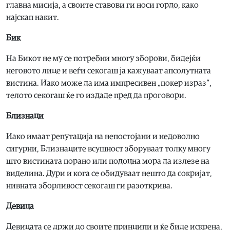
главна мисија, а своите ставови ги носи гордо, како
најскап накит.
Бик
На Бикот не му се потребни многу зборови, бидејќи
неговото лице и веѓи секогаш ја кажуваат апсолутната
вистина. Иако може да има импресивен „покер израз“,
телото секогаш ќе го издаде пред да проговори.
Близнаци
Иако имаат репутација на непостојани и недоволно
сигурни, Близнаците всушност зборуваат толку многу
што вистината порано или подоцна мора да излезе на
виделина. Дури и кога се обидуваат нешто да сокријат,
нивната зборливост секогаш ги разоткрива.
Девица
Девицата се држи до своите принципи и ќе биде искрена,