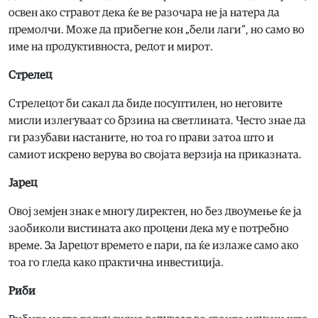
освен ако стравот дека ќе ве разочара не ја натера да
премолчи. Може да прибегне кон „бели лаги“, но само во
име на продуктивноста, редот и мирот.
Стрелец
Стрелецот би сакал да биде посуптилен, но неговите
мисли излегуваат со брзина на светлината. Често знае да
ги разубави настаните, но тоа го прави затоа што и
самиот искрено верува во својата верзија на приказната.
Јарец
Овој земјен знак е многу директен, но без двоумење ќе ја
заобиколи вистината ако процени дека му е потребно
време. За Јарецот времето е пари, па ќе излаже само ако
тоа го гледа како практична инвестиција.
Риби