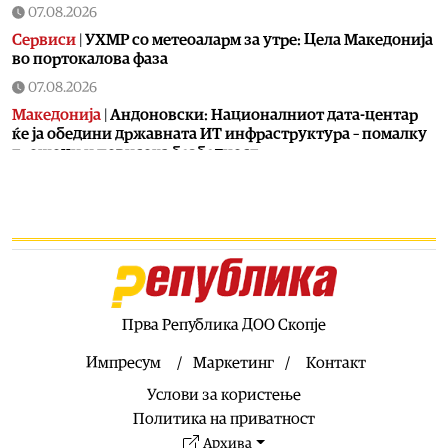
07.08.2026
Сервиси
|
УХМР со метеоаларм за утре: Цела Македонија
во портокалова фаза
07.08.2026
Македонија
|
Андоновски: Националниот дата-центар
ќе ја обедини државната ИТ инфраструктура – помалку
трошоци и повисока безбедност
07.08.2026
Живот
|
Збогум на 24-часовниот ден: Земјата полека се
забавува – еве кога денот би можел да стане 25 часа
07.08.2026
Економија
|
Скокна минималниот износ за К-15 – Еве
колку пари ќе ни легнат на сметка годинава
Прва Република ДОО Скопје
07.08.2026
Живот
|
Не ги игнорирајте овие знаци: Бојлерот може да
Импресум
Маркетинг
Контакт
најавува сериозен дефект
Услови за користење
07.08.2026
Политика на приватност
Здравје
|
Лубеницата е здрава, но не претерувајте: Еве
Архива