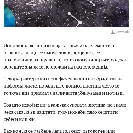
Freepik
Искреноста во астрологијата зависи од елементите:
огнените знаци се импулсивни, земјените се
прагматични, воздушните вешто комуницираат, додека
водените знаци се подложни на расположенија.
Секој карактер има специфичен начин на обработка на
информациите, поради што поимот вистина често се
толкува низ призмата на личните убедувања и мотиви.
Тоа што некој не ви ја кажува суровата вистина, не значи
дека сака да ви наштети, туку можеби само се штити
себеси или вас.
Важно е да се разбере дека зад секој изговорен или