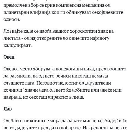
премолчен збор се крие комплексна мешавина од
планетарни влијанија кои ги обликуваат секојдневните
односи.
Дознајте каде се наоѓа вашиот хороскопски знак на
листата – од најотворените до оние што најмногу
калкулираат.
Овен
Овенот често зборува, а понекогаш и вика, пред воопшто
да размисли, па од него речиси никогаш нема да
слушнете лага. Неговиот недостиг од „друштвени
кочници“ значи дека од него ќе добиете или цвеќе или
навреда, но секогаш директно в лице.
Лав
Од Лавот никогаш не мора да барате мислење, бидејќи ќе
ви го даде уште пред да го побарате. Искреноста за него е