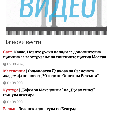
Најнови вести
Свет
|
Калас: Новите руски напади се дополнителна
причина за заострување на санкциите против Москва
07.08.2026
Македонија
|
Сиљановска Давкова на Свечената
академија по повод „30 години Општина Вевчани“
07.08.2026
Култура
|
„Бајки од Македонија“ на „Браво сине!“
станува лектира
07.08.2026
Балкан
|
Зеленски допатува во Белград