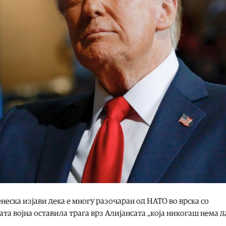
еска изјави дека е многу разочаран од НАТО во врска со
та војна оставила трага врз Алијансата „која никогаш нема д