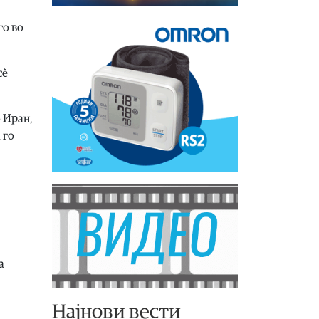
го во
сè
 Иран,
 го
а
Најнови вести