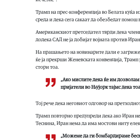
Трамп на прес-конференција во Белата куќа из
среда и дека сега сакаат да обезбедат помош 
Американскиот претседател тврди дека членк
додека САД не ја добијат војната против Иран
На прашањето на новинарите дали е загриже
ќе ја прекрши Женевската конвенција, Трамп р
стори тоа.
„Ако мислите дека ќе им дозволам
пријатели во Њујорк тајмс дека тоа
Тој рече дека неговиот одговор на претходно
Трамп повторно предупреди дека ако Иран не
Теснина, Иран нема да има мостови ниту елект
„Можеме да ги бомбардираме бесми