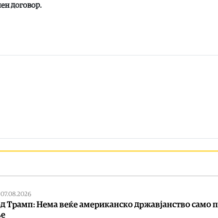
лен договор.
|
07.08.2026
од Трамп: Нема веќе американско државјанство само 
ње