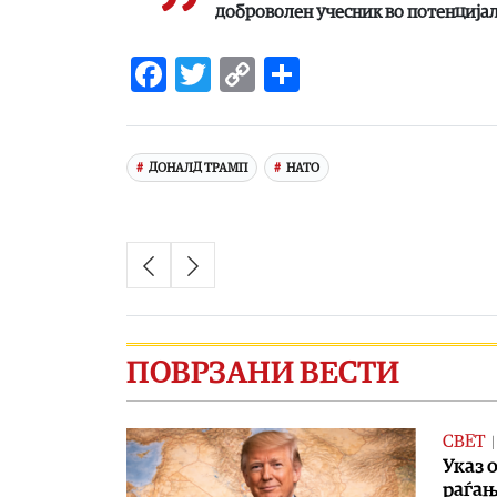
доброволен учесник во потенција
Facebook
Twitter
Copy
Share
Link
ДОНАЛД ТРАМП
НАТО
ПОВРЗАНИ ВЕСТИ
СВЕТ
Указ 
раѓа