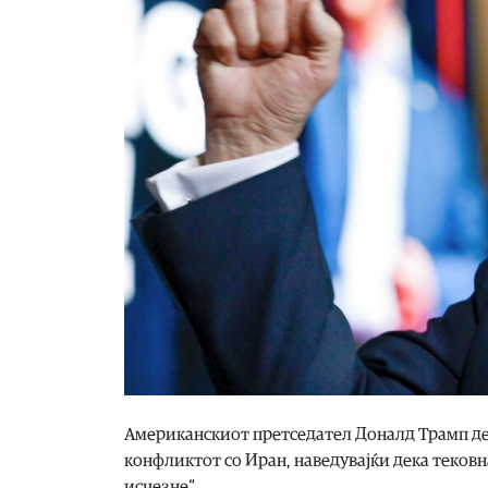
Американскиот претседател Доналд Трамп ден
конфликтот со Иран, наведувајќи дека тековна
исчезне“.