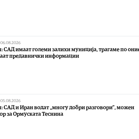
|
06.08.2026
: САД имаат големи залихи муниција, трагаме по они
ваат предавнички информации
|
05.08.2026
: САД и Иран водат „многу добри разговори“, можен
ор за Ормуската Теснина