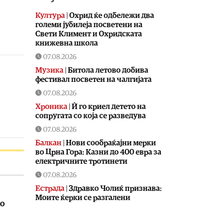
Култура
|
Охрид ќе одбележи два
големи јубилеја посветени на
Свети Климент и Охридската
книжевна школа
07.08.2026
Музика
|
Битола летово добива
фестивал посветен на чалгијата
07.08.2026
Хроника
|
Ѝ го криел детето на
сопругата со која се разведува
07.08.2026
Балкан
|
Нови сообраќајни мерки
во Црна Гора: Казни до 400 евра за
електричните тротинети
07.08.2026
Естрада
|
Здравко Чолиќ признава:
Моите ќерки се разгалени
по
07.08.2026