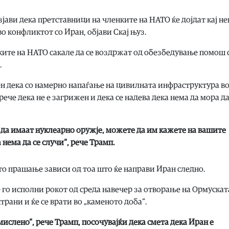
јави дека претставници на членките на НАТО ќе дојдат кај не
во конфликтот со Иран, објави Скај њуз.
ите на НАТО сакале да се воздржат од обезбедување помош 
.
н дека со намерно напаѓање на цивилната инфраструктура во
ече дека не е загрижен и дека се надева дека нема да мора да
 да имаат нуклеарно оружје, можете да им кажете на вашите
 нема да се случи“, рече Трамп.
то прашање зависи од тоа што ќе направи Иран следно.
 го исполни рокот од среда навечер за отворање на Ормускат
рани и ќе се врати во „каменото доба“.
слено“, рече Трамп, посочувајќи дека смета дека Иран е