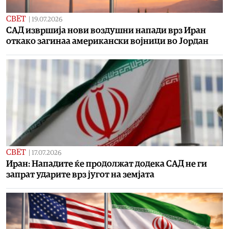
СВЕТ
|
19.07.2026
САД извршија нови воздушни напади врз Иран
откако загинаа американски војници во Јордан
СВЕТ
|
17.07.2026
Иран: Нападите ќе продолжат додека САД не ги
запрат ударите врз југот на земјата