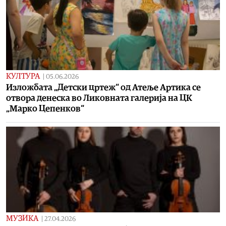
КУЛТУРА
|
05.06.2026
Изложбата „Детски цртеж“ од Атеље Артика се
отвора денеска во Ликовната галерија на ЦК
„Марко Цепенков“
МУЗИКА
|
27.04.2026