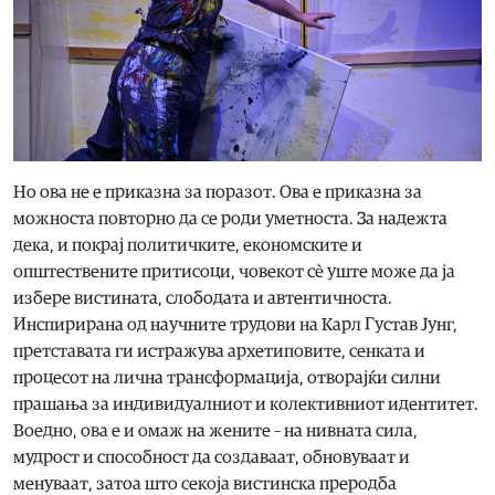
Но ова не е приказна за поразот. Ова е приказна за
можноста повторно да се роди уметноста. За надежта
дека, и покрај политичките, економските и
општествените притисоци, човекот сè уште може да ја
избере вистината, слободата и автентичноста.
Инспирирана од научните трудови на Карл Густав Јунг,
претставата ги истражува архетиповите, сенката и
процесот на лична трансформација, отворајќи силни
прашања за индивидуалниот и колективниот идентитет.
Воедно, ова е и омаж на жените – на нивната сила,
мудрост и способност да создаваат, обновуваат и
менуваат, затоа што секоја вистинска преродба