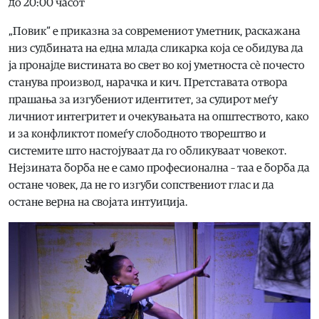
до 20:00 часот
„Повик“ е приказна за современиот уметник, раскажана
низ судбината на една млада сликарка која се обидува да
ја пронајде вистината во свет во кој уметноста сè почесто
станува производ, нарачка и кич. Претставата отвора
прашања за изгубениот идентитет, за судирот меѓу
личниот интегритет и очекувањата на општеството, како
и за конфликтот помеѓу слободното творештво и
системите што настојуваат да го обликуваат човекот.
Нејзината борба не е само професионална – таа е борба да
остане човек, да не го изгуби сопствениот глас и да
остане верна на својата интуиција.