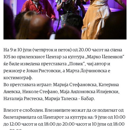
На 9 и 10 јули (четврток и петок) од 20.00 часот на сцена
105 во прилепскиот Центар за култура „Марко Цепенков“
ќе биде изведена претставата „Повик“, чиј автор и
режисер е Јован Ристовски, а Марта Дојчиновска е
костимограф.
Во претставата играат: Марија Стефановска, Катерина
Аневска, Николе Стефано, Маја Андоновска Илијевски,
Наталија Ристеска, Марија Талеска – Бабар.
Влезот е слободен. Влезниците можат да се подигнат од
билетарницата од Центарот за култура на: 9 јули од 10:00
до 12:00 часот и од 18:00 до 20:00 часот и 10 јули од 18:00