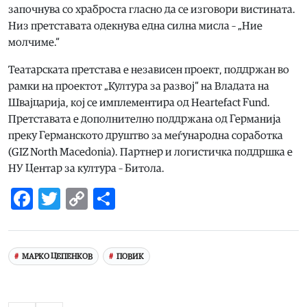
започнува со храброста гласно да се изговори вистината.
Низ претставата одекнува една силна мисла – „Ние
молчиме.“
Театарската претстава е независен проект, поддржан во
рамки на проектот „Култура за развој“ на Владата на
Швајцарија, кој се имплементира од Heartefact Fund.
Претставата е дополнително поддржана од Германија
преку Германското друштво за меѓународна соработка
(GIZ North Macedonia). Партнер и логистичка поддршка е
НУ Центар за култура – Битола.
Facebook
Twitter
Copy
Share
Link
МАРКО ЦЕПЕНКОВ
ПОВИК