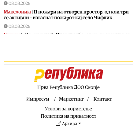
08.08.2026
Македонија
|
11 пожари на отворен простор, од кои три
се активни – изгаснат пожарот кај село Чифлик
08.08.2026
Балкан
|
„Корча плус“: Пустец заборавен, се соочува со
недостаток на инвестиции во инфраструктурата
08.08.2026
Свет
|
Сестрата на Ким Џонг Ун: Cеверна Кореја ќе даде
соодветен одговор на милитаризацијата на Јапонија
08.08.2026
Свет
|
Нападите на Јемен ја затворија германската
рафинерија во Саудиска Арабија
Прва Република ДОО Скопје
08.08.2026
Импресум
Маркетинг
Контакт
Балкан
|
Албин Курти го гаѓаа со јајца на
Услови за користење
конститутивната седница на косовското Собрание
Политика на приватност
08.08.2026
Архива
Македонија
|
Со координирана институционална акција
успешно транспортиран пациент со сериозна повреда