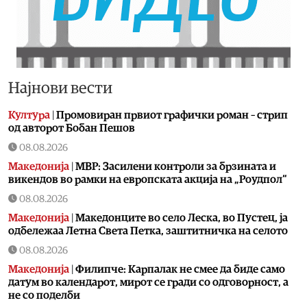
Најнови вести
Култура
|
Промовиран првиот графички роман – стрип
од авторот Бобан Пешов
08.08.2026
Македонија
|
МВР: Засилени контроли за брзината и
викендов во рамки на европската акција на „Роудпол“
08.08.2026
Македонија
|
Македонците во село Леска, во Пустец, ја
одбележаа Летна Света Петка, заштитничка на селото
08.08.2026
Македонија
|
Филипче: Карпалак не смее да биде само
датум во календарот, мирот се гради со одговорност, а
не со поделби