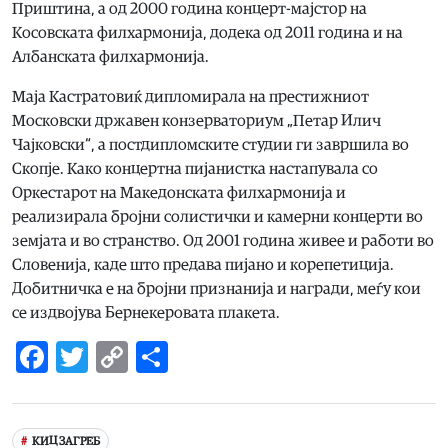
Приштина, а од 2000 година концерт-мајстор на
Косовската филхармонија, додека од 2011 година и на
Албанската филхармонија.
Маја Кастратовиќ дипломирала на престижниот
Московски државен конзерваториум „Петар Илич
Чајковски“, а постдипломските студии ги завршила во
Скопје. Како концертна пијанистка настапувала со
Оркестарот на Македонската филхармонија и
реализирала бројни солистички и камерни концерти во
земјата и во странство. Од 2001 година живее и работи во
Словенија, каде што предава пијано и корепетиција.
Добитничка е на бројни признанија и награди, меѓу кои
се издвојува Бернекеровата плакета.
Facebook
Twitter
Copy
Share
Link
КИЦ ЗАГРЕБ