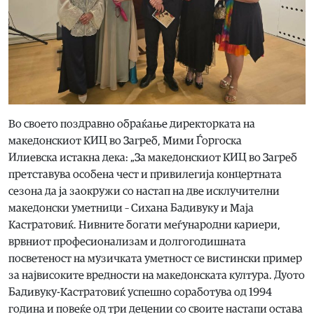
Во своето поздравно обраќање директорката на
македонскиот КИЦ во Загреб, Мими Ѓоргоска
Илиевска истакна дека: „За македонскиот КИЦ во Загреб
претставува особена чест и привилегија концертната
сезона да ја заокружи со настап на две исклучителни
македонски уметници – Сихана Бадивуку и Маја
Кастратовиќ. Нивните богати меѓународни кариери,
врвниот професионализам и долгогодишната
посветеност на музичката уметност се вистински пример
за највисоките вредности на македонската култура. Дуото
Бадивуку-Кастратовиќ успешно соработува од 1994
година и повеќе од три децении со своите настапи остава