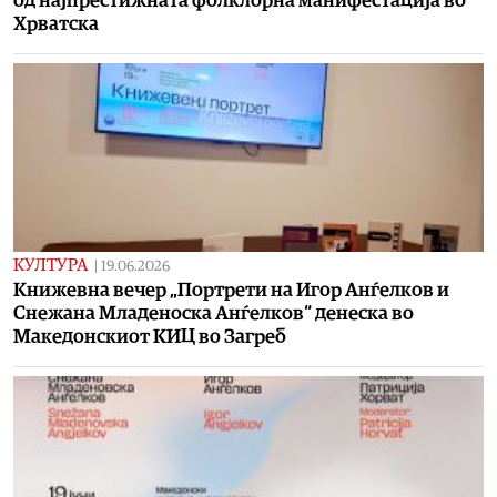
од најпрестижната фолклорна манифестација во
Хрватска
КУЛТУРА
|
19.06.2026
Книжевна вечер „Портрети на Игор Анѓелков и
Снежана Младеноска Анѓелков“ денеска во
Македонскиот КИЦ во Загреб