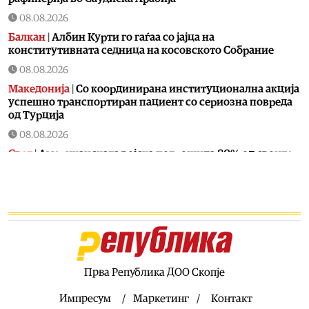
08.08.2026
Балкан
|
Албин Курти го гаѓаа со јајца на
конститутивната седница на косовското Собрание
08.08.2026
Македонија
|
Со координирана институционална акција
успешно транспортиран пациент со сериозна повреда
од Турција
08.08.2026
Свет
|
Американската војска потрошила 80% од своите
пресретнувачки ракети во војната со Иран
08.08.2026
Македонија
|
СДСМ потврди дека Венко Филипче
испратил осудени насилници
08.08.2026
Свет
|
Повеќето земји од групата Г7 трошат повеќе за
отплата на долговите отколку за одбрана
Прва Република ДОО Скопје
08.08.2026
Импресум
Маркетинг
Контакт
Македонија
|
Песна за Карпалак