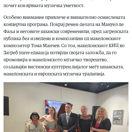
почит кон врвната музичка уметност.
Особено внимание привлече и внимателно осмислената
концертна програма. Покрај ремек-делата на Мануел де
Фаља и неговите шпански современици, пред загрепската
публика беа изведени и композиции од македонскиот
композитор Тома Манчев. Со тоа, македонскиот КИЦ во
Загреб уште еднаш ја потврди својата заложба, да го
промовира и македонското музичко творештво,
создавајќи вистински културен дијалог меѓу шпанската,
македонската и европската музичка традиција.