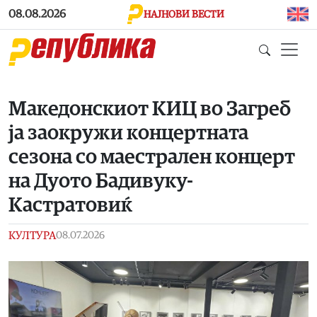
Skip to main content
08.08.2026
НАЈНОВИ ВЕСТИ
Македонскиот КИЦ во Загреб
ја заокружи концертната
сезона со маестрален концерт
на Дуото Бадивуку-
Кастратовиќ
КУЛТУРА
08.07.2026