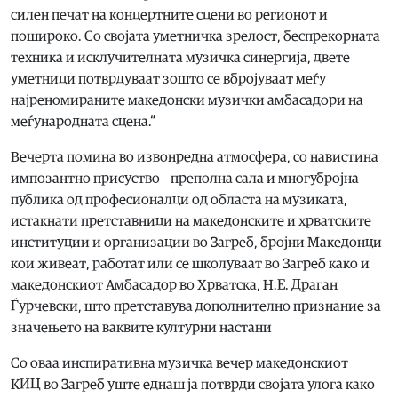
силен печат на концертните сцени во регионот и
пошироко. Со својата уметничка зрелост, беспрекорната
техника и исклучителната музичка синергија, двете
уметници потврдуваат зошто се вбројуваат меѓу
најреномираните македонски музички амбасадори на
меѓународната сцена.“
Вечерта помина во извонредна атмосфера, со навистина
импозантно присуство – преполна сала и многубројна
публика од професионалци од областа на музиката,
истакнати претставници на македонските и хрватските
институции и организации во Загреб, бројни Македонци
кои живеат, работат или се школуваат во Загреб како и
македонскиот Амбасадор во Хрватска, Н.Е. Драган
Ѓурчевски, што претставува дополнително признание за
значењето на ваквите културни настани
Со оваа инспиративна музичка вечер македонскиот
КИЦ во Загреб уште еднаш ја потврди својата улога како