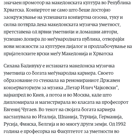
значаен промотор на македонската култура во Република
Хрватска. Концертот не само што беше достојно
заокружување на успешната концертна сезона, туку и
силна потврда дека македонската музичка уметност,
претставена од врвни уметници и домашни автори,
успешно допира до меѓународната публика, отворајќи
нови можности за културен дијалог и продлабочување на
пријателските врски меѓу Македонија и Хрватска
Сихана Бадивуку е истакната македонска музичка
уметница со богата меѓународна кариера. Своето
образование го стекнала на реномираниот Државен
конзерваториум за музика „Петар Илич Чајковски“,
најнапред во Киев, а потоа и во Москва, каде што
дипломирала и магистрирала во класата на професорот
Евгениј Чугаев. Во текот на својата богата кариера
настапувала во Италија, Шпанија, Турција, Германија,
Русија, Финска, Белгија и во многу други земји. Од 1992
година е професорка на Факултетот за уметности во