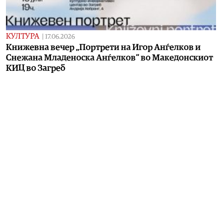
КУЛТУРА
|
17.06.2026
Книжевна вечер „Портрети на Игор Анѓелков и
Снежана Младеноска Анѓелков“ во Македонскиот
КИЦ во Загреб