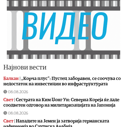
Најнови вести
Балкан
|
„Корча плус“: Пустец заборавен, се соочува со
недостаток на инвестиции во инфраструктурата
08.08.2026
Свет
|
Сестрата на Ким Џонг Ун: Cеверна Кореја ќе даде
соодветен одговор на милитаризацијата на Јапонија
08.08.2026
Свет
|
Нападите на Јемен ја затворија германската
рафинерија во Саудиска Арабија