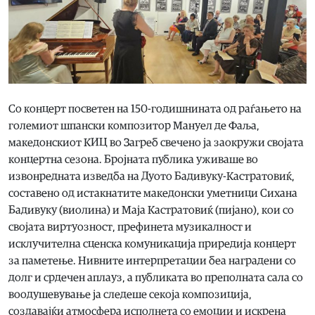
Со концерт посветен на 150-годишнината од раѓањето на
големиот шпански композитор Мануел де Фаља,
македонскиот КИЦ во Загреб свечено ја заокружи својата
концертна сезона. Бројната публика уживаше во
извонредната изведба на Дуото Бадивуку-Кастратовиќ,
составено од истакнатите македонски уметници Сихана
Бадивуку (виолина) и Маја Кастратовиќ (пијано), кои со
својата виртуозност, префинета музикалност и
исклучителна сценска комуникација приредија концерт
за паметење. Нивните интерпретации беа наградени со
долг и срдечен аплауз, а публиката во преполната сала со
воодушевување ја следеше секоја композиција,
создавајќи атмосфера исполнета со емоции и искрена