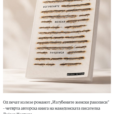
Од печат излезе романот „Изгубените женски ракописи“
– четврта авторска книга на македонската писателка