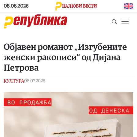
Skip to main content
08.08.2026
НАЈНОВИ ВЕСТИ
Објавен романот „Изгубените
женски ракописи“ од Дијана
Петрова
КУЛТУРА
08.07.2026