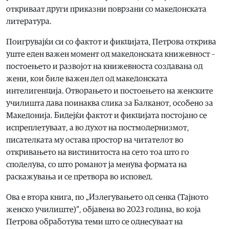
откриваат други приказни поврзани со македонската
литература.
Поигрувајќи си со фактот и фикцијата, Петрова открива
уште еден важен момент од македонската книжевност –
постоењето и развојот на книжевноста создавана од
жени, кои биле важен дел од македонската
интелигенција. Отворањето и постоењето на женските
училишта дава поинаква слика за Балканот, особено за
Македонија. Бидејќи фактот и фикцијата постојано се
испреплетуваат, а во духот на постмодернизмот,
писателката му остава простор на читателот во
откривањето на вистинитоста на сето тоа што го
споделува, со што романот ја менува формата на
раскажувања и се претвора во исповед.
Ова е втора книга, по „Излегувањето од сенка (Тајното
женско училиште)“, објавена во 2023 година, во која
Петрова обработува теми што се однесуваат на