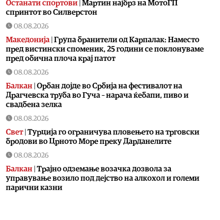
Останати спортови
|
Мартин најбрз на МотоГП
спринтот во Силверстон
08.08.2026
Македонија
|
Група бранители од Карпалак: Наместо
пред вистински споменик, 25 години се поклонуваме
пред обична плоча крај патот
08.08.2026
Балкан
|
Орбан дојде во Србија на фестивалот на
Драгчевска труба во Гуча – нарача ќебапи, пиво и
свадбена зелка
08.08.2026
Свет
|
Турција го ограничува пловењето на трговски
бродови во Црното Море преку Дарданелите
08.08.2026
Балкан
|
Трајно одземање возачка дозвола за
управување возило под дејство на алкохол и големи
парични казни
08.08.2026
Свет
|
Повеќе од 178.000 мигранти во последните