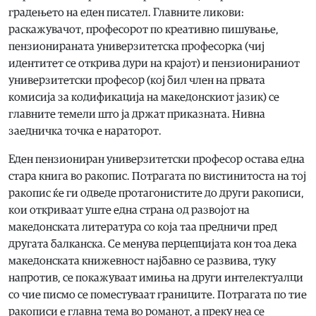
градењето на еден писател. Главните ликови:
раскажувачот, професорот по креативно пишување,
пензионираната универзитетска професорка (чиј
идентитет се открива дури на крајот) и пензионираниот
универзитетски професор (кој бил член на првата
комисија за кодификација на македонскиот јазик) се
главните темели што ја држат приказната. Нивна
заедничка точка е нараторот.
Еден пензиониран универзитетски професор остава една
стара книга во ракопис. Потрагата по вистинитоста на тој
ракопис ќе ги одведе протагонистите до други ракописи,
кои откриваат уште една страна од развојот на
македонската литература со која таа предничи пред
другата балканска. Се менува перцепцијата кон тоа дека
македонската книжевност најбавно се развива, туку
напротив, се покажуваат имиња на други интелектуалци
со чие писмо се поместуваат границите. Потрагата по тие
ракописи е главна тема во романот, а преку неа се