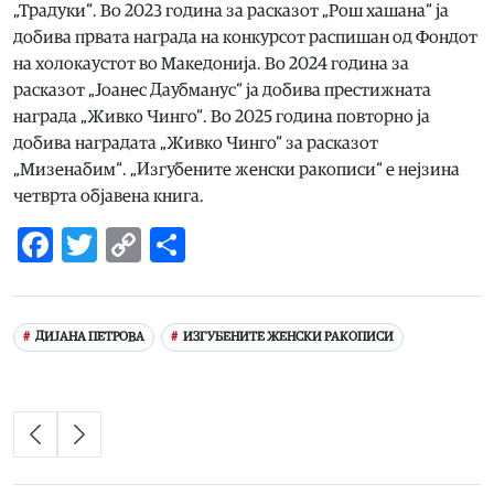
„Традуки“. Во 2023 година за расказот „Рош хашана“ ја
добива првата награда на конкурсот распишан од Фондот
на холокаустот во Македонија. Во 2024 година за
расказот „Јоанес Даубманус“ ја добива престижната
награда „Живко Чинго“. Во 2025 година повторно ја
добива наградата „Живко Чинго“ за расказот
„Мизенабим“. „Изгубените женски ракописи“ е нејзина
четврта објавена книга.
Facebook
Twitter
Copy
Share
Link
ДИЈАНА ПЕТРОВА
ИЗГУБЕНИТЕ ЖЕНСКИ РАКОПИСИ