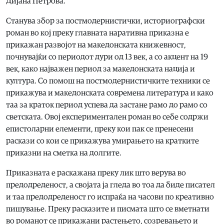
Дијана Петрова.
Станува збор за постмодернистички, историографски
роман во кој преку главната наративна приказна е
прикажан развојот на македонската книжевност,
почнувајќи со периодот дури од 13 век, а со акцент на 19
век, како најважен период за македонската нација и
култура. Со помош на постмодернистичките техники се
прикажува и македонската современа литература и како
таа за краток период успева да застане рамо до рамо со
светската. Овој експериментален роман во себе содржи
епистоларни елементи, преку кои пак се пренесени
раскази со кои се прикажува умирањето на кратките
приказни на сметка на долгите.
Приказната е раскажана преку лик што верува во
предодреденост, а својата ја гледа во тоа да биде писател
и таа предодреденост го испраќа на часови по креативно
пишување. Преку расказите и писмата што се вметнати
во романот се прикажани растењето, созревањето и