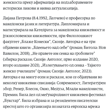
женскоста преку афирмација на подзаборавените
историски ликови и нивна актуализација.
Дијана Петрова (8.4.1992, Делчево) е професорка по
македонски јазик и литература. Дипломирала и
магистрирала на Катедрата за македонска книжевност и
јужнословенски книжевности, при Филолошкиот
факултет „Блаже Конески“, Скопје. Авторка е на три
објавени книги: „Бдеењето над себе“ (роман; Битола: Нов
Вавилон, 2018), „Не правете им сенка на гробовите“
(збирка раскази; Скопје: Антолог, прво издание 2020,
второ издание 2021), „Излегувањето од сенка – Тајното
женско училиште“ (роман; Скопје: Антолог, 2023).
Авторка е на многу есеи и раскази, кои се објавувани во
неколку книжевни списанија: Современост, Литературен
збор, Репер, Блесок, Окно, Медуза, Млади македонисти,
Премин. Била дел од меѓународниот книжевен фестивал
„Букстар“. Била избрана и за резидентен писателски
престој што го организира познатата европска мрежа