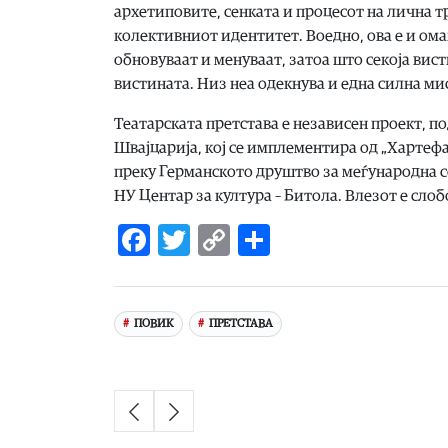
архетиповите, сенката и процесот на лична 
колективниот идентитет. Воедно, ова е и ома
обновуваат и менуваат, затоа што секоја вис
вистината. Низ неа одекнува и една силна ми
Театарската претстава е независен проект, по
Швајцарија, кој се имплементира од „Хартеф
преку Германското друштво за меѓународна с
НУ Центар за култура – Битола. Влезот е слоб
Facebook
Twitter
Copy
Share
Link
ПОВИК
ПРЕТСТАВА