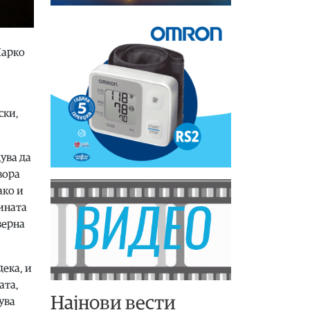
Марко
ски,
ува да
вора
ако и
ината
верна
дека, и
ата,
Најнови вести
ува