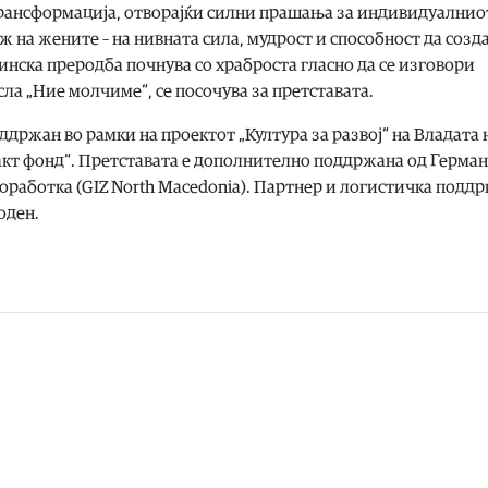
трансформација, отворајќи силни прашања за индивидуалнио
ж на жените – на нивната сила, мудрост и способност да созд
тинска преродба почнува со храброста гласно да се изговори
сла „Ние молчиме“, се посочува за претставата.
ддржан во рамки на проектот „Култура за развој“ на Владата 
акт фонд“. Претставата е дополнително поддржана од Герман
оработка (GIZ North Macedonia). Партнер и логистичка поддр
оден.