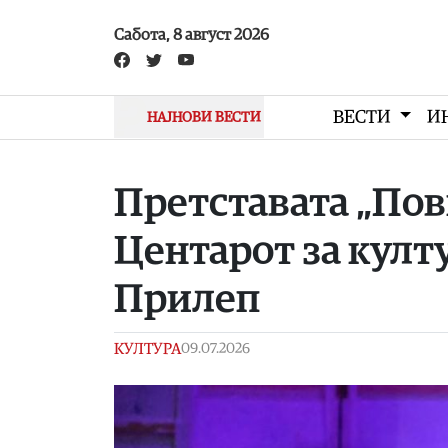
Skip to main content
Сабота, 8 август 2026
ВЕСТИ
И
НАЈНОВИ ВЕСТИ
Претставата „Пов
Центарот за култ
Прилеп
КУЛТУРА
09.07.2026