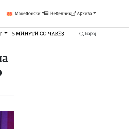
Македонски
Неделник
Архива
Т
5 МИНУТИ СО ЧАВЕЗ
Барај
на
о