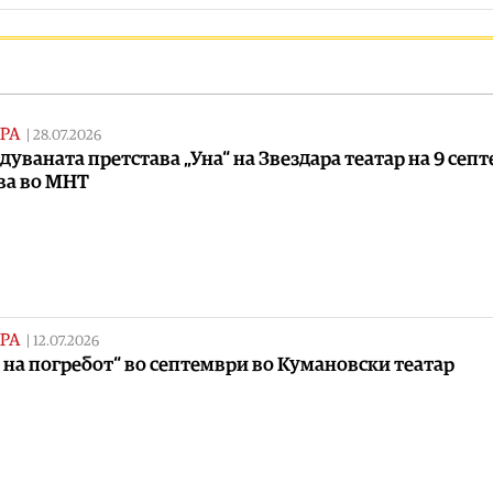
РА
|
28.07.2026
дуваната претстава „Уна“ на Звездара театар на 9 сеп
ва во МНТ
РА
|
12.07.2026
 на погребот“ во септември во Кумановски театар