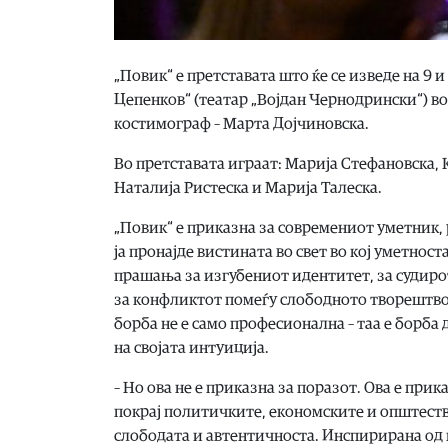
„Повик“ е претставата што ќе се изведе на 9 и
Цепенков“ (театар „Војдан Чернодрински“) во 
костимограф – Марта Дојчиновска.
Во претставата играат: Марија Стефановска,
Наталија Ристеска и Марија Талеска.
„Повик“ е приказна за современиот уметник, 
ја пронајде вистината во свет во кој уметнос
прашања за изгубениот идентитет, за судиро
за конфликтот помеѓу слободното творештво 
борба не е само професионална – таа е борба д
на својата интуиција.
– Но ова не е приказна за поразот. Ова е при
покрај политичките, економските и општеств
слободата и автентичноста. Инспирирана од н