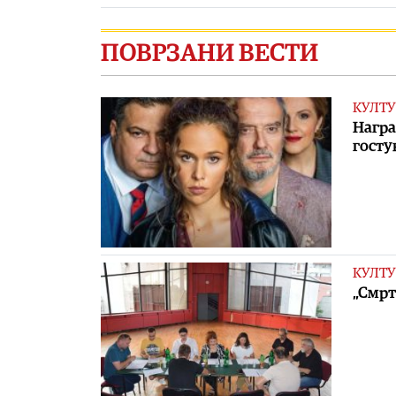
ПОВРЗАНИ ВЕСТИ
КУЛТУ
Награ
госту
КУЛТУ
„Смрт