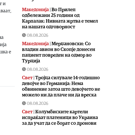
т и
Македонија
|
Во Прилеп
аваат,
одбележани 25 години од
Карпалак: Нивната жртва е темел
на нашата одговорност
08.08.2026
на
Македонија
|
Мерџановски: Со
ија
владин авион во Скопје донесен
шка е
пациент повреден на одмор во
Турција
08.08.2026
Свет
|
Тројца силувале 14-годишно
девојче во Германија: Нема
обвинение затоа што девојчето не
можело ни да плаче ни да вреска
08.08.2026
Свет
|
Колумбиските картели
испраќаат платеници во Украина
за да учат да се борат со дронови
против владините сили