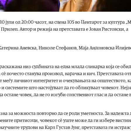
 10 јули од 20:00 часот, на сцена 105 во Центарот за култура „
Прилеп. Автор и режија на претставата е Јован Ристовски, а
 Катерина Аневска, Николе Стефанов, Маја Андоновска Илијев
раскажана низ судбината на една млада сликарка која се обид
та сè почесто станува производ, нарачка и кич. Претставата от
т меѓу личниот интегритет и очекувањата на општеството, к
и системите што настојуваат да го обликуваат човекот. Нејз
а остане човек, да не го изгуби сопствениот глас и да остане 
казна за можноста повторно да се роди уметноста. За надежта 
ените притисоци, човекот сè уште може да ги избере вистин
аучните трудови на Карл Густав Јунг, претставата ги истраж