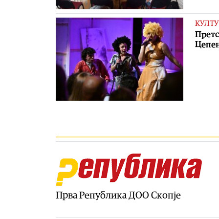
КУЛТУ
Претс
Цепе
Прва Република ДОО Скопје