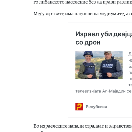
го либанското население без да прави разли
Меѓу жртвите има членови на медиумите, а о
Во израелските напади страдаат и здравствен