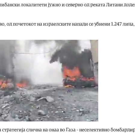
ибански локалитети јужно и северно од реката Литани доде
, од почетокот на израелските напади се убиени 1.247 лица,
а стратегија слична на онаа во Газа – неселективно бомбарди