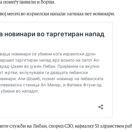
ка помеѓу цивили и борци.
вој месец во израелски напади загинаа пет новинари.
ите служби на Либан, според СЗО, најмалку 51 здравствен ра