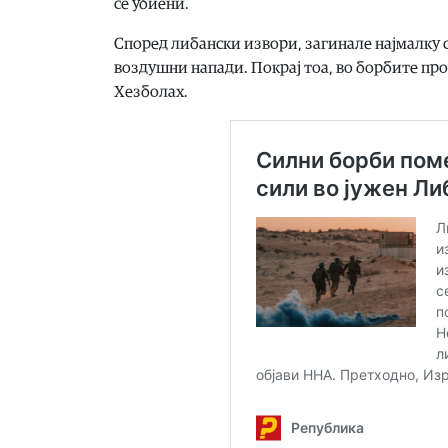
се убиени.
Според либански извори, загинале најмалку 
воздушни напади. Покрај тоа, во борбите пр
Хезболах.