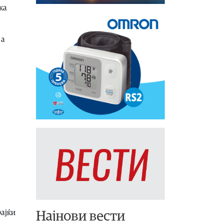
ка
 а
рајќи
Најнови вести