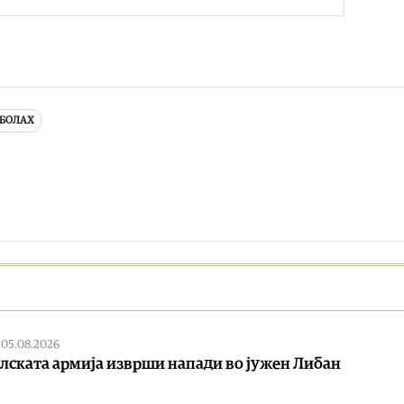
ЗБОЛАХ
|
05.08.2026
лската армија изврши напади во јужен Либан