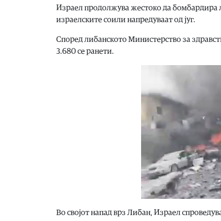
Израел продолжува жестоко да бомбардира л
израелските соили напредуваат од југ.
Според либанското Министерство за здравство
3.680 се ранети.
Во својот напад врз Либан, Израел спроведув