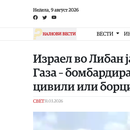
Skip to main content
Недела, 9 август 2026
ВЕСТИ
И
НАЈНОВИ ВЕСТИ
Израел во Либан ј
Газа – бомбардир
цивили или борц
СВЕТ
31.03.2026