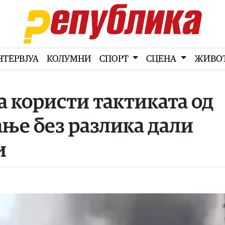
НТЕРВЈУА
КОЛУМНИ
СПОРТ
СЦЕНА
ЖИВО
а користи тактиката од
ање без разлика дали
и