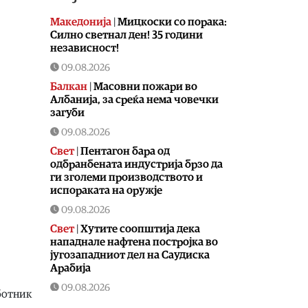
Македонија
|
Мицкоски со порака:
Силно светнал ден! 35 години
независност!
09.08.2026
Балкан
|
Масовни пожари во
Албанија, за среќа нема човечки
загуби
09.08.2026
Свет
|
Пентагон бара од
одбранбената индустрија брзо да
ги зголеми производството и
испораката на оружје
09.08.2026
Свет
|
Хутите соопштија дека
нападнале нафтена постројка во
југозападниот дел на Саудиска
Арабија
09.08.2026
ботник
Култура
|
Заврши 21. издание на