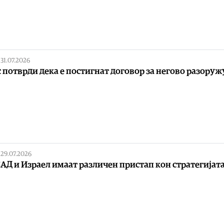
|
31.07.2026
 потврди дека е постигнат договор за негово разору
|
29.07.2026
САД и Израел имаат различен пристап кон стратегијата