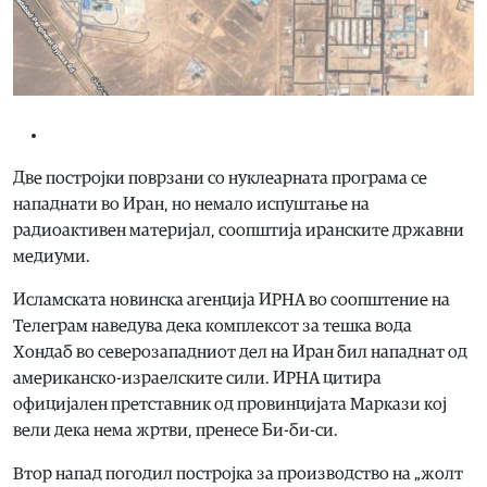
Две постројки поврзани со нуклеарната програма се
нападнати во Иран, но немало испуштање на
радиоактивен материјал, соопштија иранските државни
медиуми.
Исламската новинска агенција ИРНА во соопштение на
Телеграм наведува дека комплексот за тешка вода
Хондаб во северозападниот дел на Иран бил нападнат од
американско-израелските сили. ИРНА цитира
официјален претставник од провинцијата Маркази кој
вели дека нема жртви, пренесе Би-би-си.
Втор напад погодил постројка за производство на „жолт