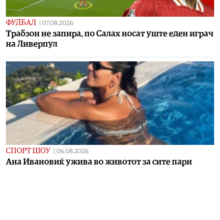
ФУДБАЛ
|
07.08.2026
Tрабзон не запира, по Салах носат уште еден играч
на Ливерпул
СПОРТ ШОУ
|
06.08.2026
Aна Ивановиќ ужива во животот за сите пари