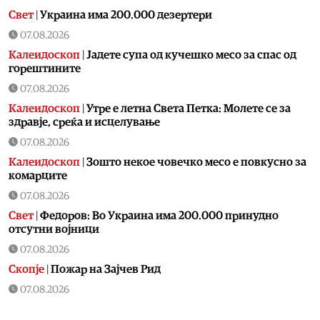
Свет
|
Украина има 200.000 дезертери
07.08.2026
Калеидоскоп
|
Jадете супа од кучешко месо за спас од
горештините
07.08.2026
Калеидоскоп
|
Утре е летна Света Петка: Молете се за
здравје, среќа и исцелување
07.08.2026
Калеидоскоп
|
Зошто некое човечко месо е повкусно за
комарците
07.08.2026
Свет
|
Федоров: Во Украина има 200.000 принудно
отсутни војници
07.08.2026
Скопје
|
Пожар на Зајчев Рид
07.08.2026
Uncategorized
|
Пукање во Сарај