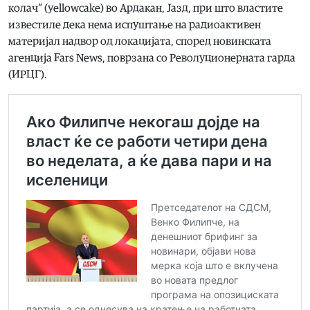
колач“ (yellowcake) во Ардакан, Јазд, при што властите
известиле дека нема испуштање на радиоактивен
материјал надвор од локацијата, според новинската
агенција Fars News, поврзана со Револуционерната гарда
(ИРЦГ).