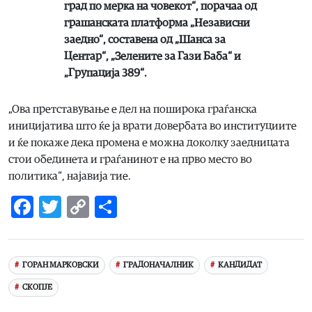
град по мерка на човекот“, порачаа од
грашанската платформа „Независни
заедно“, составена од „Шанса за
Центар“, „Зелените за Гази Баба“ и
„Групација 389“.
„Ова претставување е дел на поширока граѓанска
иницијатива што ќе ја врати довербата во институциите
и ќе покаже дека промена е можна доколку заедницата
стои обединета и граѓанинот е на прво место во
политика“, најавија тие.
Facebook
Twitter
Copy
Share
Link
ГОРАН МАРКОВСКИ
ГРАДОНАЧАЛНИК
КАНДИДАТ
СКОПЈЕ