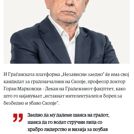
И Граѓанската платформа „Независни заедно“ ќе има свој
кандидат за градоначалник на Скопје, професор доктор
Горан Марковски – Декан на Градежниот факултет, како
што го најавуваат „истакнат интелектуалец и борец за
безбедно и убаво Скопје“.
Заедно да му дадеме шанса на градот,
шанса да го водат стручни лица со
храбро лидерство и визија за поубав