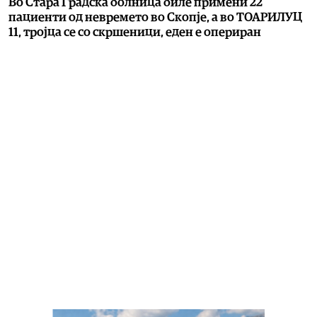
Во Стара Градска болница биле примени 22
пациенти од невремето во Скопје, а во ТОАРИЛУЦ
11, тројца се со скршеници, еден е опериран