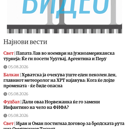
Најнови вести
Свет
|
Папата Лав во ноември на јужноамериканска
турнеја: Ќе ги посети Уругвај, Аргентина и Перу
05.08.2026
Балкан
|
Хрватска ја очекува уште еден пеколен ден,
главниот метеоролог на ХРТ најавува: Кога ќе дојде
промената – ќе биде опасна
05.08.2026
Фудбал
|
Дали оваа Норвежанка ќе го замени
Инфантино на чело на ФИФА?
05.08.2026
Свет
|
Иран и Оман постигнаа договор за бродската рута