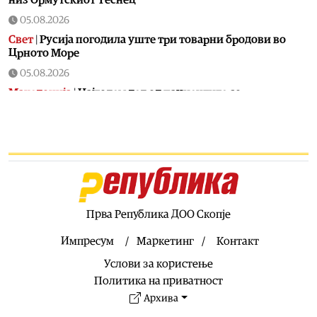
низ Ормутскиот Теснец
05.08.2026
Свет
|
Русија погодила уште три товарни бродови во
Црното Море
05.08.2026
Македонија
|
Најголем дел од пациентите сo
западнонилска треска се од скопскиот регион и Велес
05.08.2026
Хроника
|
Ангелов: Спречена катастрофа во Виничко,
запалена трева при сечење со брусилица
05.08.2026
Балкан
|
Нуклеарката Кршко во Словенија го намалува
производството за 20% поради нискиот водостој на
Прва Република ДОО Скопје
Сава
Импресум
Маркетинг
Контакт
05.08.2026
Услови за користење
Македонија
|
Клековски: Приоритет се нови
вработувања и проширување на Позитивната листа со
Политика на приватност
лекови
Архива
05.08.2026