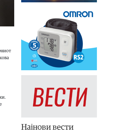
рниот
кова
ки.
е
Најнови вести