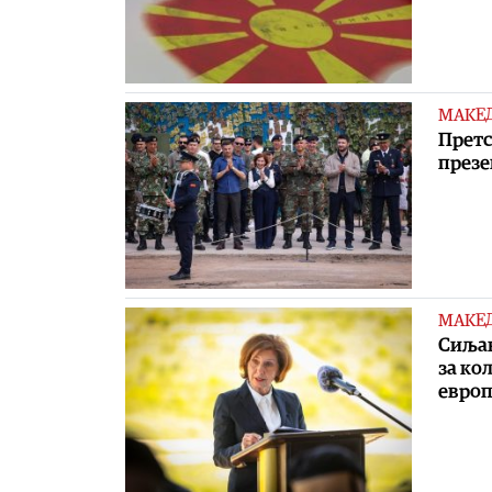
МАКЕ
Претс
презе
МАКЕ
Сиљан
за ко
европ