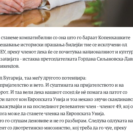
да станеме компатибилни со она што го бараат Копенхашките
 решавање историски прашања бидејќи тие се исклучени од
ЕУ, преку членот дека ќе се почитуваа националниот и култу
изацијата – истакна претседателката Гордана Сиљановска-Дав
викендов.
д Бугарија, таа меѓу другото потенцира:
епријателство и вето. И суштината на пријателството и на
от. И таа вели дека нашиот сосед ќе нѐ помага на патот со
ори патот кон Европската Унија и тоа некако звучи скандинавс
укажувајќи и на последниот релевантен член – членот 49, кој с
кога може да станете членка на Европската Унија.
то го слушам деновиве и не го разбирам. Следува одлуката на
т со двотретинско мнозинство, кој треба да го чуе, преку