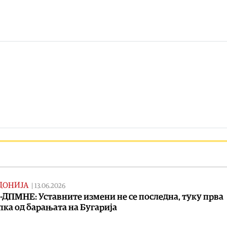
ДОНИЈА
|
13.06.2026
ДПМНЕ: Уставните измени не се последна, туку прва
пка од барањата на Бугарија