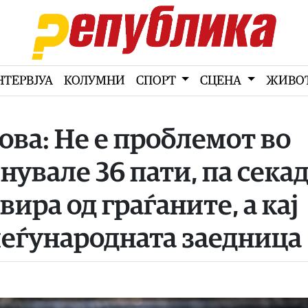
НТЕРВЈУА
КОЛУМНИ
СПОРТ
СЦЕНА
ЖИВО
ва: Не е проблемот во
енувале 36 пати, па сека
ира од граѓаните, а кај
 меѓународната заедница