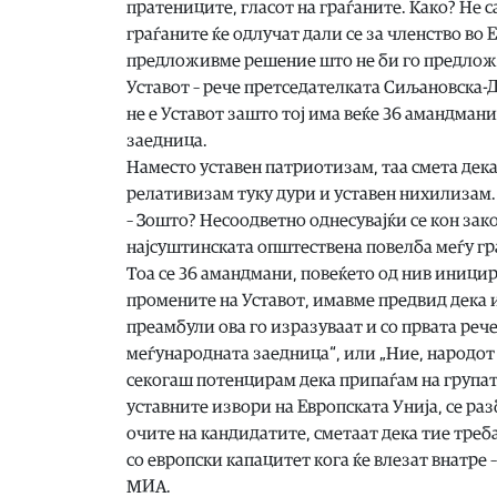
пратениците, гласот на граѓаните. Како? Не 
граѓаните ќе одлучат дали се за членство во 
предложивме решение што не би го предложил
Уставот – рече претседателката Сиљановска-Д
не е Уставот зашто тој има веќе 36 амандмани
заедница.
Наместо уставен патриотизам, таа смета дек
релативизам туку дури и уставен нихилизам.
– Зошто? Несоодветно однесувајќи се кон зако
најсуштинската општествена повелба меѓу гр
Тоа се 36 амандмани, повеќето од нив иници
промените на Уставот, имавме предвид дека 
преамбули ова го изразуваат и со првата реч
меѓународната заедница“, или „Ние, народот и
секогаш потенцирам дека припаѓам на групат
уставните извори на Европската Унија, се раз
очите на кандидатите, сметаат дека тие треб
со европски капацитет кога ќе влезат внатре
МИА.