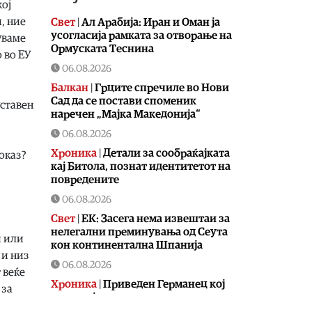
кој
, ние
Свет
|
Ал Арабија: Иран и Оман ја
усогласија рамката за отворање на
уваме
Ормуската Теснина
 во ЕУ
06.08.2026
Балкан
|
Грците спречиле во Нови
Сад да се постави споменик
уставен
наречен „Мајка Македонија“
06.08.2026
Хроника
|
Детали за сообраќајката
оказ?
кај Битола, познат идентитетот на
повредените
06.08.2026
Свет
|
ЕК: Засега нема извештаи за
нелегални преминувања од Сеута
и или
кон континентална Шпанија
 и низ
06.08.2026
 веќе
Хроника
|
Приведен Германец кој
 за
со дрон ја снимал караулата на
Армијата во Радожда