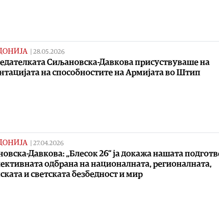
ДОНИЈА
|
28.05.2026
едателката Сиљановска-Давкова присуствуваше на
нтацијата на способностите на Армијата во Штип
ДОНИЈА
|
27.04.2026
овска-Давкова: „Блесок 26“ ја докажа нашата подгот
лективната одбрана на националната, регионалната,
ската и светската безбедност и мир