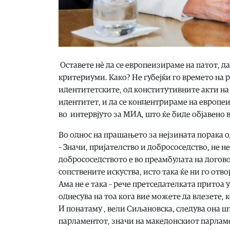
Оставете нѐ да се европеизираме на патот, 
критериуми. Како? Не губејќи го времето на
идентитетските, од конститутивните акти на 
идентитет, и да се концентрираме на европе
во интервјуто за МИА, што ќе биде објавено 
Во однос на прашањето за нејзината порака о
– Значи, пријателство и добрососедство, не н
добрососедството е во преамбулата на договор
сопствените искуства, исто така ќе ни го отв
Ама не е така – рече претседателката притоа 
однесува на тоа кога вие можете да влезете, 
И понатаму , вели Сиљановска, следува она ш
парламентот, значи на македонскиот парламен