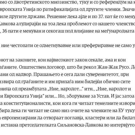
само со двотретинското мнозинство, туку и со референдум на 
Европската Унија по ратификацијата од другите членки. Значи
е другите држави. Решение дека ајде и по 37. пат ќе го мен
авкова алудирајќи на тоа дека проблемот со нашето членство
, 36 пати е менуван и секогаш под влијание на меѓународната
а ние честопати се одметнувавме или префериравме не само 
нот на законите, кон највисокиот закон секаде, ама и кон
аѓаните. Општествен договор, што би рекол Жан-Жак Русо. Д
рани од надвор. Прашањето е сега дали суверенитетот, при
извира од граѓаните и им припаѓа ним бидејќи обично сите
еница од преамбулата „Ние, народот…“ итн., „Ние, народот и
 Европската Унија“ или… Но, зборуваме за Устав. И јас затоа
а конституционалисти, кои кога ги читаат темелните извор
бира дека ги читаат не само низ очите на членките на ЕУ туку
а европеизирани да отвораат поглавја, кластери или да бидат
 – истакна претседателката Сиљановска-Давкова во интервјуто