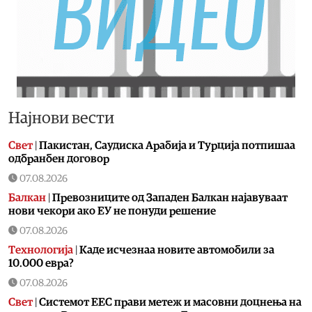
Најнови вести
Свет
|
Пакистан, Саудиска Арабија и Турција потпишаа
одбранбен договор
07.08.2026
Балкан
|
Превозниците од Западен Балкан најавуваат
нови чекори ако ЕУ не понуди решение
07.08.2026
Технологија
|
Kаде исчезнаа новите автомобили за
10.000 евра?
07.08.2026
Свет
|
Системот ЕЕС прави метеж и масовни доцнења на