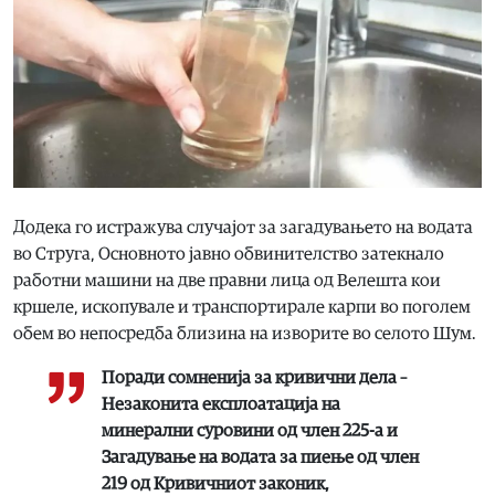
Додека го истражува случајот за загадувањето на водата
во Струга, Основното јавно обвинителство затекнало
работни машини на две правни лица од Велешта кои
кршеле, ископувале и транспортирале карпи во поголем
обем во непосредба близина на изворите во селото Шум.
Поради сомненија за кривични дела –
Незаконита експлоатација на
минерални суровини од член 225-а и
Загадување на водата за пиење од член
219 од Кривичниот законик,