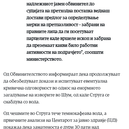
надлежниот јавен обвинител до
судијата на претходна постапка веднаш
достави предлог за определување
мерки на претпазливост – забрани на
правните лица да ги посетуваат
парцелите каде вршеле ископ и забрана
да преземаат какви било работни
активности на подрачјето“, соопшти
министерството.
Од Обвинителството информираат дека продолжуваат
да обезбедуваат докази и испитуваат евентуална
кривична одговорност во однос на енормното
загадување на изворите во Шум, од каде Струга се
снабдува со вода.
Од чешмите во Струга тече темнокафеава вода, а
првичните анализи на Центарот за јавно здравје (ЦЈЗ)
покажаа дека заматеноста е дури 30 пати над