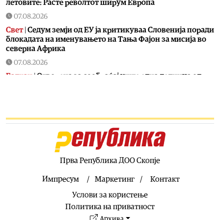
летовите: Расте револтот ширум Европа
07.08.2026
Свет
|
Седум земји од ЕУ ја критикуваа Словенија поради
блокадата на именувањето на Тања Фајон за мисија во
cеверна Африка
07.08.2026
Балкан
|
Отворена за сообраќај уште една делница од
патот Елбасан – Ќафасан
07.08.2026
Хроника
|
Момче на мотор загина во стравична
сообраќајка во Радишани, се судрил со италијанска
„алфа-ромео“
07.08.2026
Фудбал
|
За време на Светското ФБИ спречила
Прва Република ДОО Скопје
терористички напад, мета бил Меси
Импресум
Маркетинг
Контакт
07.08.2026
Услови за користење
Скопје
|
Реконструкција на урбаната опрема во Нерези
Политика на приватност
07.08.2026
Архива