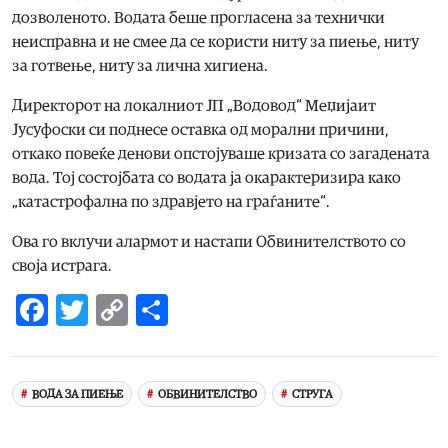
дозволеното. Водата беше прогласена за технички
неисправна и не смее да се користи ниту за пиење, ниту
за готвење, ниту за лична хигиена.
Директорот на локалниот ЈП „Водовод“ Меџијаит
Јусуфоски си поднесе оставка од морални причини,
откако повеќе денови опстојуваше кризата со загадената
вода. Тој состојбата со водата ја окарактеризира како
„катастрофална по здравјето на граѓаните“.
Ова го вклучи алармот и настапи Обвинителството со
своја истрага.
Facebook
Twitter
Copy
Share
Link
ВОДА ЗА ПИЕЊЕ
ОБВИНИТЕЛСТВО
СТРУГА