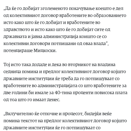
„Да ќе го добијат зголеменото покачување коешто е дел
од колективниот договор вработените во образованието
исто како што ќе го добијат и вработените во
здравството и исто како што ќе го добијат сите од
државната и јавна администрација коишто се со
колективни договори потпишани од оваа влада“,
потенцираше Мицкоски.
Тој исто така додаде и дека во вторникот на владина
седница помина и предлог колективниот договор којшто
државните институции ќе треба да го потпишуваат со
вработените во администрацијата со што вработените за
две години би имале за 40-тина проценти повисока плата
од тоа што го имаат денес.
„Вклучително ќе отпочне и процесот, бидејќи веќе
помина текстот на предлог колективниот договор којшто
државните институции ќе го потпишуваат со