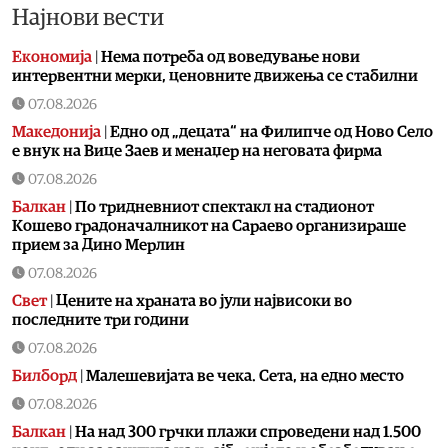
Најнови вести
Економија
|
Нема потреба од воведување нови
интервентни мерки, ценовните движења се стабилни
07.08.2026
Македонија
|
Едно од „децата“ на Филипче од Ново Село
е внук на Вице Заев и менаџер на неговата фирма
07.08.2026
Балкан
|
По тридневниот спектакл на стадионот
Кошево градоначалникот на Сараево организираше
прием за Дино Мерлин
07.08.2026
Свет
|
Цените на храната во јули највисоки во
последните три години
07.08.2026
Билборд
|
Малешевијата ве чека. Сета, на едно место
07.08.2026
Балкан
|
На над 300 грчки плажи спроведени над 1.500