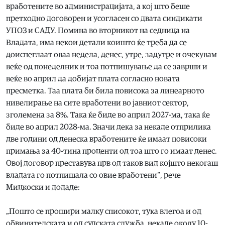
вработените во администрацијата, а кој што беше
претходно договорен и усогласен со двата синдикати
УПОЗ и САДУ. Помина во вторникот на седница на
Владата, има некои детали коишто ќе треба да се
доиспеглаат оваа недела, денес, утре, задутре и очекувам
веќе од понеделник и тоа потпишување да се заврши и
веќе во април да добијат плата согласно новата
пресметка. Таа плата би била повисока за линеарното
нивелирање на сите вработени во јавниот сектор,
зголемена за 8%. Така ќе биде во април 2027-ма, така ќе
биде во април 2028-ма. Значи дека за некаде отприлика
две години од денеска вработените ќе имаат повисоки
примања за 40-тина проценти од тоа што го имаат денес.
Овој договор преставува прв од таков вид којшто некогаш
владата го потпишала со овие вработени“, рече
Мицкоски и додаде:
„Пошто се прошири малку списокот, тука влегоа и од
обвинителската и од судската служба, некаде околу 10-