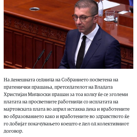
На денешната седница на Собранието посветена на
пратенички прашања, претседателот на Владата
Христијан Мицкоски прашан за тоа колку ќе се зголеми
платата на просветните работници со исплатата на
мартовската плата во април истакна дека и вработените
во образованието како и вработените во здравството ќе
го добијат покачувањето коешто е дел од колективниот
договор.