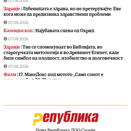
07.08.2026
Здравје
|
Лубеницата е здрава, но не претерувајте: Еве
кога може да предизвика здравствени проблеми
07.08.2026
Калеидоскоп
|
Најубавата сцена од Охрид
07.08.2026
Здравје
|
Тие се споменуваат во Библијата, во
старогрчката митологија и во древниот Египет, каде
биле симбол на плодност, изобилство и долговечност
07.08.2026
Филм
|
17. МакеДокс под мотото „Само сонот е
стварност“ од 20-27 август
07.08.2026
Македонија
|
ЦУК: До 18 часот регистрирани 18 пожари
на отворено, четири се активни, два се под контрола, а
12 се изгаснати
07.08.2026
Сцена
|
Лозано, Тони Зен и Два бона викендов на С.О.С.
Фестивал во Битола
Прва Република ДОО Скопје