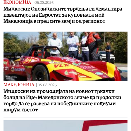
ЕКОНОМИЈА
|
06.08.2026
Мицкоски: Опозициските тврдења ги демантира
извештајот на Евростат за куповната моќ,
Македонија е пред сите земји од регионот
МАКЕДОНИЈА
|
05.08.2026
Мицкоски на промоцијата на новиот тркачки
болид на Иџе: Македонското знаме да продолжи
гордо да се развева на победничките подиуми
ширум светот