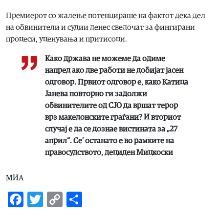
Премиерот со жалење потенцираше на фактот дека дел
на обвинители и судии денес сведочат за фингирани
процеси, уценувања и притисоци.
Како држава не можеме да одиме
напред ако две работи не добијат јасен
одговор. Првиот одговор е, како Катица
Јанева повторно ги задолжи
обвинителите од СЈО да вршат терор
врз македонските граѓани? И вториот
случај е да се дознае вистината за „27
април“. Се’ останато е во рамките на
правосудството, дециден Мицкоски
МИА
Facebook
Twitter
Copy
Share
Link