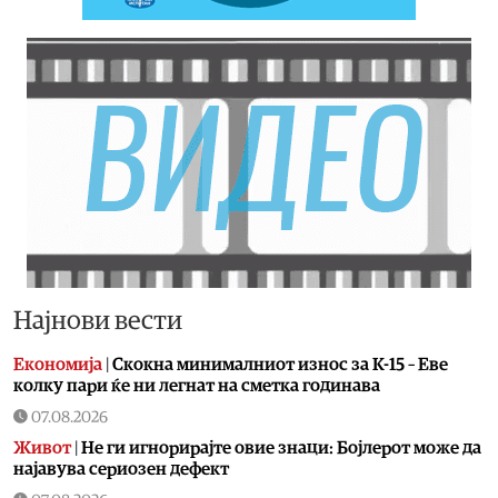
Најнови вести
Економија
|
Скокна минималниот износ за К-15 – Еве
колку пари ќе ни легнат на сметка годинава
07.08.2026
Живот
|
Не ги игнорирајте овие знаци: Бојлерот може да
најавува сериозен дефект