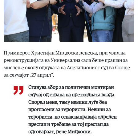
Примиерот Христијан Мицкоски денеска, при увид на
реконструкцијата на Универзална сала беше прашан за
мислење околу одлуката на Апелациониот суд во Скопје
за случајот „27 април“.
Станува збор за политички монтиран
случај од страна на претходната влада.
Според мене, таму невини луѓе беа
прогласени за терористи. Невини за
терористи, но сепак направија одреден
престап и требаше за тој престап да
одговараат, рече Мицкоски.