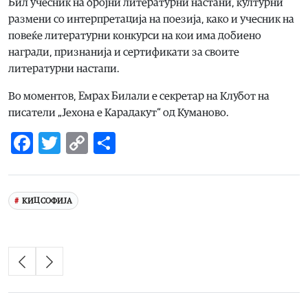
Бил учесник на бројни литературни настани, културни
размени со интерпретација на поезија, како и учесник на
повеќе литературни конкурси на кои има добиено
награди, признанија и сертификати за своите
литературни настапи.
Во моментов, Емрах Билали е секретар на Клубот на
писатели „Јехона е Карадакут“ од Куманово.
Facebook
Twitter
Copy
Share
Link
КИЦ СОФИЈА