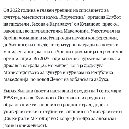
Од 2022 година е главен уредник на списанието за
култура, уметност и наука „Дорунтина“, орган на Клубот
на писатели „Јехона е Карадакут“ од Куманово, прво од
ваков вид во плуралистичка Македонија. Учествувал на
бројни домашни и меѓународни научни конференции,
добитник е на повеќе литературни награди на поетски
манифестации, како и на бројни признанија од различни
организации. Во 2025 година беше лауреат на високата
државна награда „22 Ноември“, која ја доделува
Министерството за култура и туризам на Република
Македонија, по повод Денот на албанската азбука.
Емрах Билали (поет и наставник) е роден на 1 септември
1988 година во Куманово. Основното и средното
образование ги завршил во родниот град, додека
универзитетските студии ги завршил на Универзитетот
„Св. Кирил и Методиј“ во Скопје (Катедра за албански
јазик и книжевност).