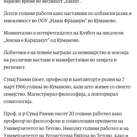
најново време во весникот „Шќип“.
Долги години работи како наставник по албански јазик и
книжевност во ООУ „Наим Фрашери“ во Куманово.
Моментално е потпретседател на Клубот на писатели
„Јехона е Карадакут“ од Куманово.
Добитник е на повеќе награди за новинарство и поезија
на различни настани и манифестации во земјата и
регионот.
Сунај Раими (поет, професор и кантавтор) е роден на 7
март 1966 година во Куманово, каде што живее со своето
семејство. Магистрирал филозофија, а докторирал
социологија.
Проф. д-р Сунај Раими околу 20 години работел како
професор по филозофски и социолошки предмети на
Универзитетот во Тетово. Неколку години работел и на
Универзитетот на Југоисточна Европа во Тетово, како и