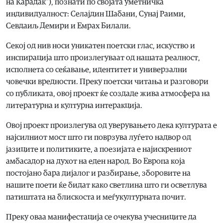
на Карадак“), познати по својата уметничка
индивидуалност: Селајдин Шабани, Сунај Раими,
Севдаиљ Демири и Емрах Билали.
Секој од нив носи уникатен поетски глас, искуство и
инспирација што произлегуваат од нашата реалност,
исполнета со сеќавање, идентитет и универзални
човечки вредности. Преку поетски читања и разговори
со публиката, овој проект ќе создаде жива атмосфера на
литературна и културна интеракција.
Овој проект произлегува од уверувањето дека културата е
најсилниот мост што ги поврзува луѓето надвор од
јазиците и политиките, а поезијата е најискрениот
амбасадор на духот на еден народ. Во Европа која
постојано бара дијалог и разбирање, зборовите на
нашите поети ќе бидат како светлина што ги осветлува
патиштата на блискоста и меѓукултурната почит.
Преку оваа манифестација се очекува учесниците да