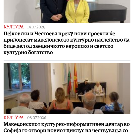
КУЛТУРА
|
14.07.2026
Пејковски и Честоева преку нови проекти ќе
придонесат македонското културно наследство да
биде дел од заедничкото европско и светско
културно богатство
КУЛТУРА
|
08.07.2026
Македонскиот културно-информативен центар во
Софија го отвори новиот циклус на чествувања со