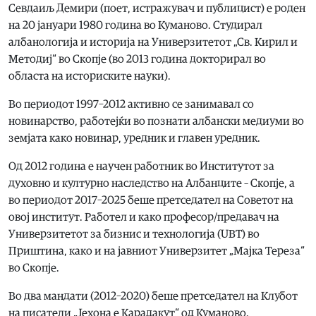
Севдаиљ Демири (поет, истражувач и публицист) е роден
на 20 јануари 1980 година во Куманово. Студирал
албанологија и историја на Универзитетот „Св. Кирил и
Методиј“ во Скопје (во 2013 година докторирал во
областа на историските науки).
Во периодот 1997–2012 активно се занимавал со
новинарство, работејќи во познати албански медиуми во
земјата како новинар, уредник и главен уредник.
Од 2012 година е научен работник во Институтот за
духовно и културно наследство на Албанците – Скопје, а
во периодот 2017–2025 беше претседател на Советот на
овој институт. Работел и како професор/предавач на
Универзитетот за бизнис и технологија (UBT) во
Приштина, како и на јавниот Универзитет „Мајка Тереза“
во Скопје.
Во два мандати (2012–2020) беше претседател на Клубот
на писатели „Јехона е Карадакут“ од Куманово.