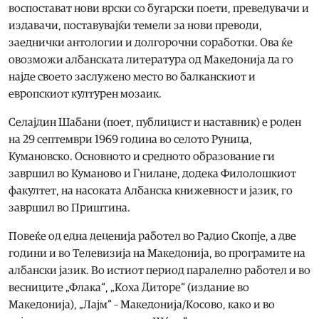
воспостават нови врски со бугарски поети, преведувачи и
издавачи, поставувајќи темели за нови преводи,
заеднички антологии и долгорочни соработки. Ова ќе
овозможи албанската литература од Македонија да го
најде своето заслужено место во балканскиот и
европскиот културен мозаик.
Селајдин Шабани (поет, публицист и наставник) е роден
на 29 септември 1969 година во селото Руница,
Кумановско. Основното и средното образование ги
завршил во Куманово и Гнилане, додека Филолошкиот
факултет, на насоката Албанска книжевност и јазик, го
завршил во Приштина.
Повеќе од една деценија работел во Радио Скопје, а две
години и во Телевизија на Македонија, во програмите на
албански јазик. Во истиот период паралелно работел и во
весниците „Флака“, „Коха Диторе“ (издание во
Македонија), „Лајм“ – Македонија/Косово, како и во