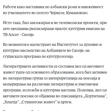
Работи како наставник по албански јазик и книжевност
во училиштето во селото Черкезе, Кумановско.
Исто така, бил ангажиран и во телевизиски проекти, при
што неодамна реализираше циклус културни емисии на
ТВ Алсат – Скопје.
Во моментов е магистрант на Институтот за духовно и
културно наследство на Албанците во Скопје, на
студиската програма по културологија.
Литературните активности се составен дел од неговиот
живот уште од основното образование, кога бил активен
во литературни групи со интерпретација на поезија и
модерирање на различни литературни и уметнички
програми, изложби и културни настани. Подоцна, дел од
неговите поезии се објавени во списанијата „Дорунтина“,
„Хештја“, „Студентски живот“ и други.