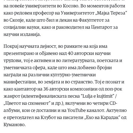
на повеќе универзитети во Косово. Во моментов работи
како редовен професор на Универзитетот „Мајка Тереза“
во Скопје, каде што бил и декан на Факултетот за
социјални науки, како и раководител на Центарот за
научни изданија.
Покрај научната дејност, во рамките на која има
презентирано и објавено над 40 авторски научни
трудови, тој е активен и во литературната, поетската и
уметничката сфера, каде што има добиено бројни
награди на различни културно-уметнички
манифестации, во земјата и во странство. Тој е познат и
како кантавтор на 36 авторски композиции од поп-рок
жанрот (идентификациската песна “Lulja e kujtimit” /
„Цветот на споменот“ и др.), вклучени во четири CD-
албуми, кои се достапни и на YouTube каналот. Актуелно
е претседател на Клубот на писатели „Ехо на Карадак“ од
Куманово.