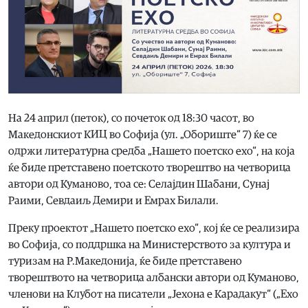
На 24 април (петок), со почеток од 18:30 часот, во
Македонскиот КИЦ во Софија (ул. „Обориште“ 7) ќе се
одржи литературна средба „Нашето поетско ехо“, на која
ќе биде претставено поетското творештво на четворица
автори од Куманово, тоа се: Селајдин Шабани, Сунај
Раими, Севдаиљ Демири и Емрах Билали.
Преку проектот „Нашето поетско ехо“, кој ќе се реализира
во Софија, со поддршка на Министерството за култура и
туризам на Р.Македонија, ќе биде претставено
творештвото на четворица албански автори од Куманово,
членови на Клубот на писатели „Јехона е Карадакут“ („Ехо