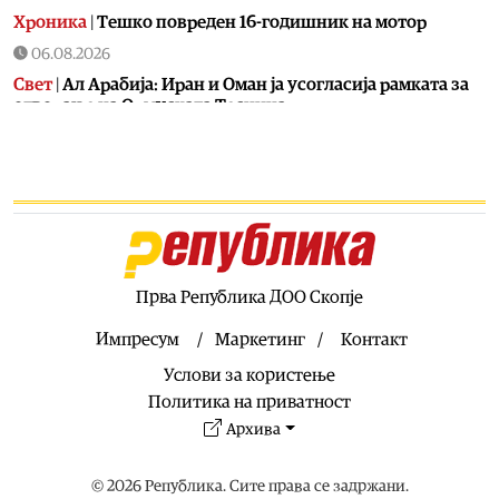
Хроника
|
Тешко повреден 16-годишник на мотор
06.08.2026
Свет
|
Ал Арабија: Иран и Оман ја усогласија рамката за
отворање на Ормуската Теснина
06.08.2026
Балкан
|
Грците спречиле во Нови Сад да се постави
споменик наречен „Мајка Македонија“
06.08.2026
Хроника
|
Детали за сообраќајката кај Битола, познат
идентитетот на повредените
Прва Република ДОО Скопје
06.08.2026
Свет
|
ЕК: Засега нема извештаи за нелегални
Импресум
Маркетинг
Контакт
преминувања од Сеута кон континентална Шпанија
Услови за користење
06.08.2026
Политика на приватност
Хроника
|
Приведен Германец кој со дрон ја снимал
Архива
караулата на Армијата во Радожда
06.08.2026
© 2026 Република. Сите права се задржани.