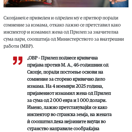
Скопјанец е приведен и одреден му е притвор поради
сомнение за измама, откако лажно се претставил како
инспектор и измамил жена од Прилеп за значителна
сума пари, соопштија од Министерството за внатрешни
работи (МВР).
„ОВР – Прилеп поднесе кривична
пријава против М. А., 46-годишник од
Скопје, поради постоење основи на
сомнение за сторено кривично дело
измама. На 4 ноември 2025 година,
пријавениот измамил жена од Прилеп
за сума од 2 000 евра и 1 000 долари.
Имено, лажно претставувајќи се како
инспектор во странска земја, на жената
ѝ соопштил дека нејзините внуци во
странство направиле сообраќајна