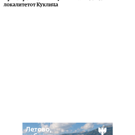
локалитетот Куклица