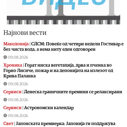
Најнови вести
Македонија
|
СДСМ: Повеќе од четири недели Гостивар е
без чиста вода, а нема ниту еден одговорен
09.08.2026
Хроника
|
Горат ниска вегетација, дрва и пченка во
Горно Лисиче, пожар и на депонијата на излезот од
Крива Паланка
09.08.2026
Сервиси
|
Денеска граничните премини се релаксирани
09.08.2026
Сервиси
|
Астрономски календар
09.08.2026
Свет
|
Јапонската премиерка: Јапонија ги поддржува