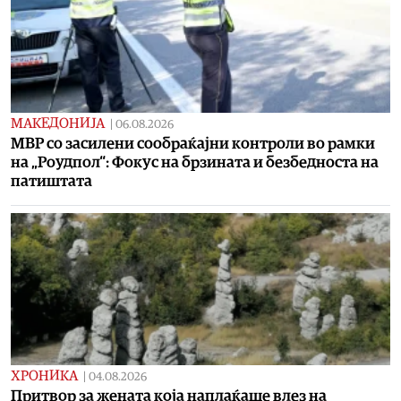
МАКЕДОНИЈА
|
06.08.2026
МВР со засилени сообраќајни контроли во рамки
на „Роудпол“: Фокус на брзината и безбедноста на
патиштата
ХРОНИКА
|
04.08.2026
Притвор за жената која наплаќаше влез на