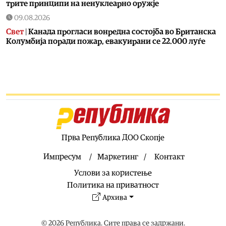
трите принципи на ненуклеарно оружје
09.08.2026
Свет
|
Канада прогласи вонредна состојба во Британска
Колумбија поради пожар, евакуирани се 22.000 луѓе
09.08.2026
Свет
|
Реактор во нуклеарна централа во Јапонија се
исклучи откако се активира аларм за проблем со
генераторот
09.08.2026
Калеидоскоп
|
Календар на МПЦ: Пренос на моштите на
свети Климент Охридски
Прва Република ДОО Скопје
09.08.2026
Македонија
|
На денешен ден е роден Панко Брашнаров:
Импресум
Маркетинг
Контакт
Учител, револуционер, илинденец, партизан,
Услови за користење
затвореник на Голи Оток
Политика на приватност
09.08.2026
Архива
Македонија
|
Свети Климент Охридски и Свети
Пантелејмон
© 2026 Република. Сите права се задржани.