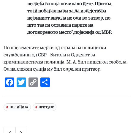
несреќа во која починало дете. Притоа,
тој ѝ побарал пари за да издејствува
нејзиниот внук да не оди во затвор, по
што таа ги оставила парите на
договореното место“,појаснија од МВР.
По преземените мерки од страна на полициски
службеници од СВР – Битола и Одделот за
криминалистичка полиција, М. А. бил лишен од слобода.
Од надлежен судија му бил одреден притвор.
Facebook
Twitter
Copy
Share
Link
ПОЛИЦИЈА
ПРИТВОР