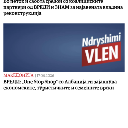
Во петок и сабота средби со коалициските
партнери од ВРЕДИ и ЗНАМ за најавената владина
реконструкција
МАКЕДОНИЈА
|
17.06.2026
ВРЕДИ: „One Stop Shop“ со Албанија ги зајакнува
економските, туристичките и семејните врски