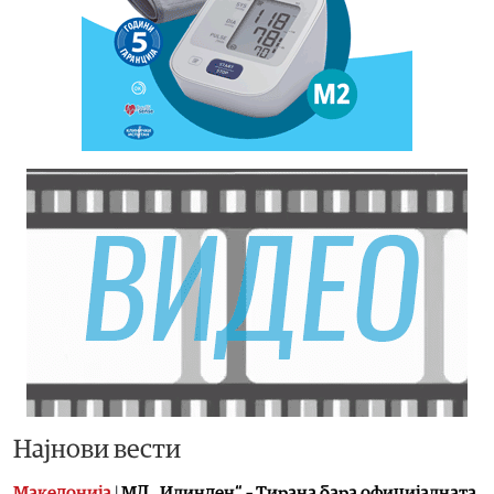
Најнови вести
Македонија
|
МД „Илинден“ – Тирана бара официјалната