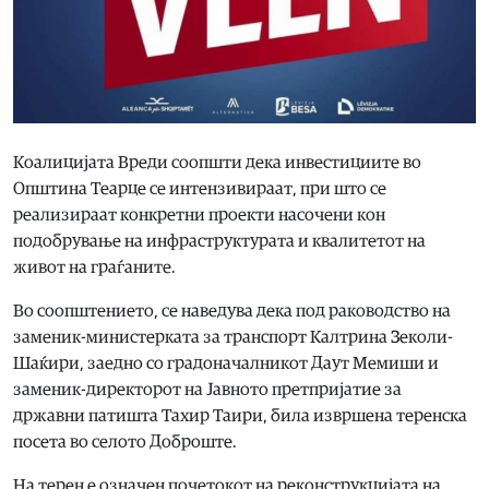
Коалицијата Вреди соопшти дека инвестициите во
Општина Теарце се интензивираат, при што се
реализираат конкретни проекти насочени кон
подобрување на инфраструктурата и квалитетот на
живот на граѓаните.
Во соопштението, се наведува дека под раководство на
заменик-министерката за транспорт Калтрина Зеколи-
Шаќири, заедно со градоначалникот Даут Мемиши и
заменик-директорот на Јавното претпријатие за
државни патишта Тахир Таири, била извршена теренска
посета во селото Доброште.
На терен е означен почетокот на реконструкцијата на