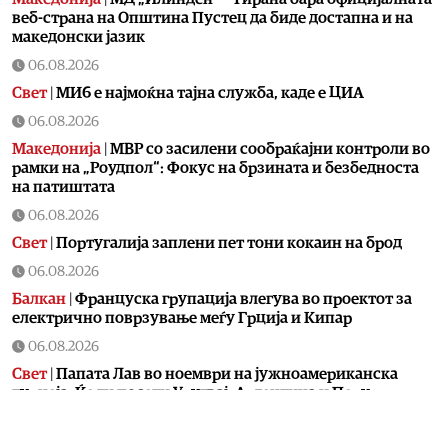
веб-страна на Општина Пустец да биде достапна и на
македонски јазик
06.08.2026
Свет
|
МИ6 е најмоќна тајна служба, каде е ЦИА
06.08.2026
Македонија
|
МВР со засилени сообраќајни контроли во
рамки на „Роудпол“: Фокус на брзината и безбедноста
на патиштата
06.08.2026
Свет
|
Португалија заплени пет тони кокаин на брод
06.08.2026
Балкан
|
Француска групација влегува во проектот за
електрично поврзување меѓу Грција и Кипар
06.08.2026
Свет
|
Папата Лав во ноември на јужноамериканска
турнеја: Ќе ги посети Уругвај, Аргентина и Перу
05.08.2026