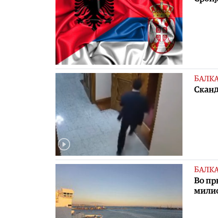
БАЛК
Сканд
БАЛК
Во пр
мили