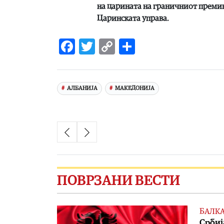
на царината на граничниот премин
Царинската управа.
Facebook
Twitter
Copy
Share
Link
АЛБАНИЈА
МАКЕДОНИЈА
ПОВРЗАНИ ВЕСТИ
БАЛК
Србиј