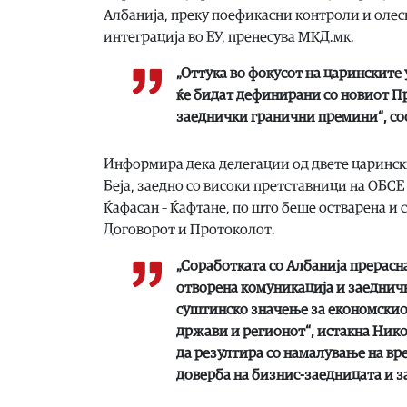
Албанија, преку поефикасни контроли и олес
интеграција во ЕУ, пренесува МКД.мк.
„Оттука во фокусот на царинските
ќе бидат дефинирани со новиот П
заеднички гранични премини“, со
Информира дека делегации од двете царинск
Беја, заедно со високи претставници на ОБС
Ќафасан – Ќафтане, по што беше остварена и 
Договорот и Протоколот.
„Соработката со Албанија прерасн
отворена комуникација и заеднич
суштинско значење за економскиот
држави и регионот“, истакна Ник
да резултира со намалување на вре
доверба на бизнис-заедницата и з