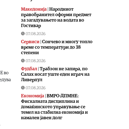
Македонија
|
Народниот
правобранител оформи предмет
за загадувањето на водата во
Гостивар
07.08.2026
Сервиси
|
Сончево и многу топло
време со температури до 38
степени
07.08.2026
Фудбал
|
Tрабзон не запира, по
Е во
Салах носат уште еден играч на
Ливерпул
редува
07.08.2026
Економија
|
ВМРО-ДПМНЕ:
Фискалната дисциплина и
домаќинското управување се
темел на стабилна економија и
намален јавен долг
07.08.2026