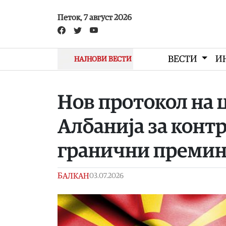
Skip to main content
Петок, 7 август 2026
ВЕСТИ
И
НАЈНОВИ ВЕСТИ
Нов протокол на 
Албанија за конт
гранични преми
БАЛКАН
03.07.2026