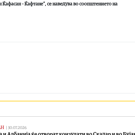
 Ќафасан – Ќафтане“, се наведува во соопштението на
АН
|
30.07.2026
а и Албанија ќе отворат конзулати во Скадар и во Буј