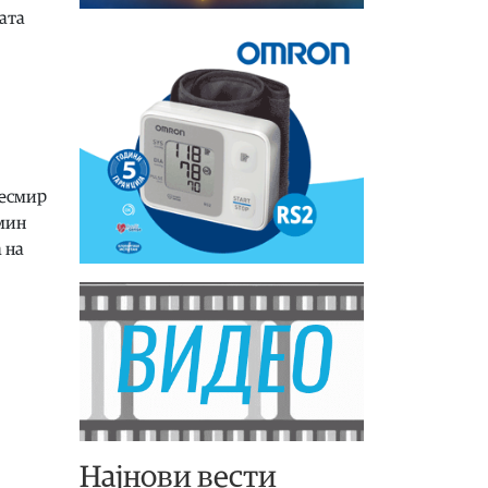
ата
Бесмир
емин
 на
Најнови вести