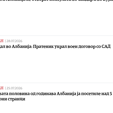
АН
|
28.07.2026
ал во Албанија: Пратеник украл воен договор со САД
АН
|
25.07.2026
вата половина од годинава Албанија ја посетиле над 5
они странци