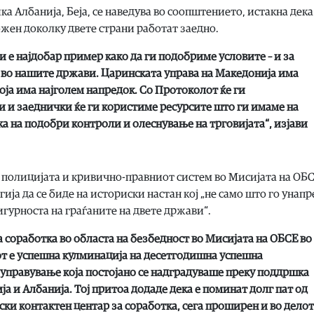
а Албанија, Беја, се наведува во соопштението, истакна дека
ожен доколку двете страни работат заедно.
 е најдобар пример како да ги подобриме условите – и за
 во нашите држави. Царинската управа на Македонија има
оја има најголем напредок. Со Протоколот ќе ги
 и заеднички ќе ги користиме ресурсите што ги имаме на
ка на подобри контроли и олеснување на трговијата“, изјави
 полицијата и кривично-правниот систем во Мисијата на ОБС
гија да се биде на историски настан кој „не само што го унап
игурноста на граѓаните на двете држави“.
 соработка во областа на безбедност во Мисијата на ОБСЕ во
т е успешна кулминација на десетгодишна успешна
 управување која постојано се надградуваше преку поддршка
а и Албанија. Тој притоа додаде дека е поминат долг пат од
ки контактен центар за соработка, сега проширен и во делот