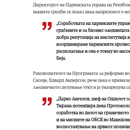
Директорот на Царинската управа на Републик
ваквите средби се доказ дека напредокот е м
„Соработката на царинските управи
граѓаните и за бизнис-заедницата
добра репутација на институција к
координираме царинските процеси
располагање и ова е токму во насо
Беја.
Раководителот на Програмата за реформи во
Скопје, Едвард Андерсон, рече дека е привиле
заедничкото делување туку и ја унапредува с
„Дарко Ангелов, шеф на Одделот за
Тирана потенцира дека Протоколо
соработка во делот на граничното
и на мисиите на ОБСЕ во Македониј
воспоставување на првиот полицис