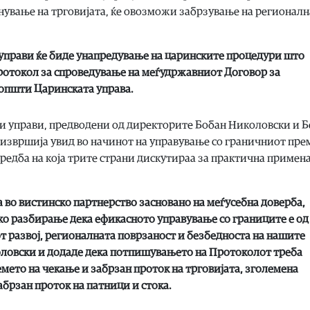
нување на трговијата, ќе овозможи забрзување на регионалн
 управи ќе биде унапредување на царинските процедури што
ротокол за спроведување на меѓудржавниот Договор за
општи Царинската управа.
и управи, предводени од директорите Бобан Николовски и 
Е извршија увид во начинот на управување со граничниот пр
средба на која трите страни дискутираа за практична примена
а во вистинско партнерство засновано на меѓусебна доверба,
ко разбирање дека ефикасното управување со границите е од
 развој, регионалната поврзаност и безбедноста на нашите
оловски и додаде дека потпишувањето на Протоколот треба
мето на чекање и забрзан проток на трговијата, зголемена
абрзан проток на патници и стока.