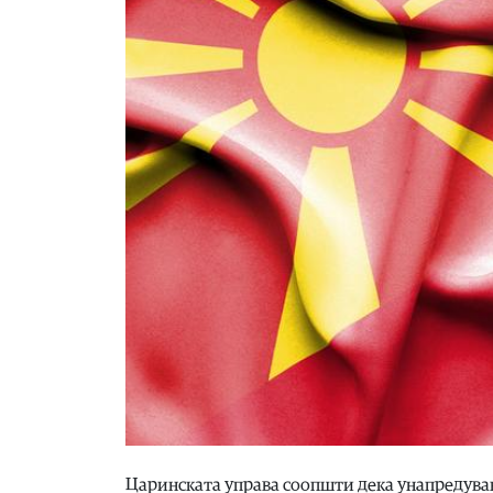
Царинската управа соопшти дека унапредува