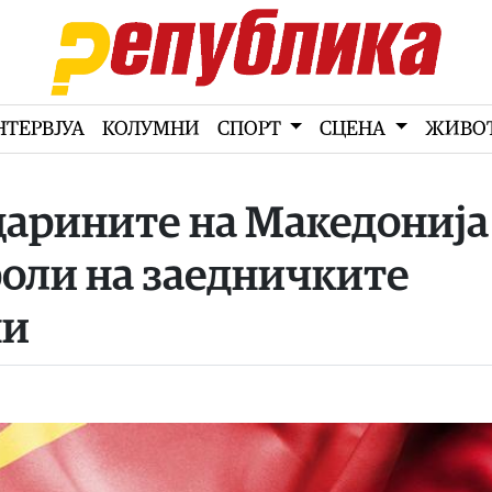
НТЕРВЈУА
КОЛУМНИ
СПОРТ
СЦЕНА
ЖИВО
царините на Македонија
роли на заедничките
ни