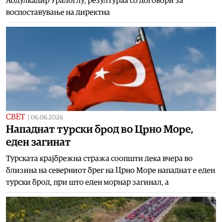
Абдулкадир Уралоглу, резултураа со договори за
воспоставување на директна
СВЕТ
|
06.06.2026
Нападнат турски брод во Црно Море,
еден загинат
Турската крајбрежна стража соопшти дека вчера во
близина на северниот брег на Црно Море нападнат е еден
турски брод, при што еден морнар загинал, а