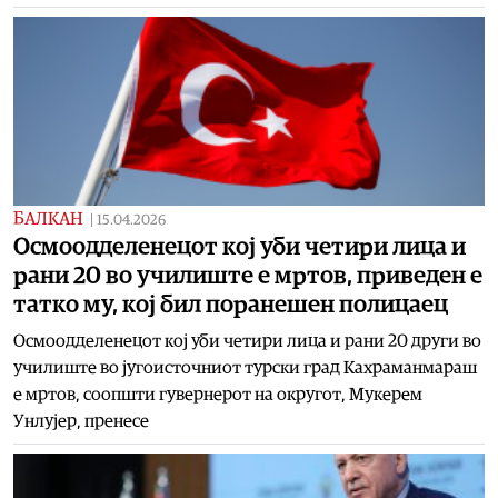
БАЛКАН
|
15.04.2026
Осмоодделенецот кој уби четири лица и
рани 20 во училиште е мртов, приведен е
татко му, кој бил поранешен полицаец
Осмоодделенецот кој уби четири лица и рани 20 други во
училиште во југоисточниот турски град Кахраманмараш
е мртов, соопшти гувернерот на округот, Мукерем
Унлујер, пренесе