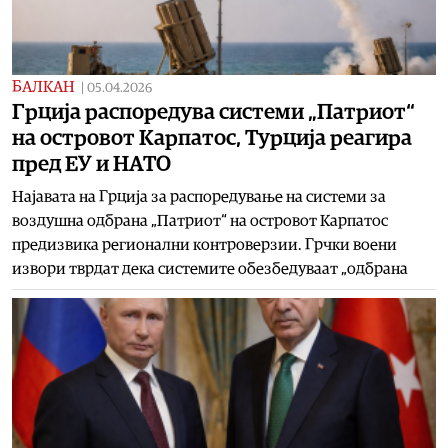
БАЛКАН
|
05.04.2026
Грција распоредува системи „Патриот“
на островот Карпатос, Турција реагира
пред ЕУ и НАТО
Најавата на Грција за распоредување на системи за
воздушна одбрана „Патриот“ на островот Карпатос
предизвика регионални контроверзии. Грчки воени
извори тврдат дека системите обезбедуваат „одбрана