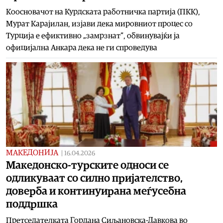
Коосновачот на Курдската работничка партија (ПКК),
Мурат Карајилан, изјави дека мировниот процес со
Турција е ефиктивно „замрзнат“, обвинувајќи ја
официјална Анкара дека не ги спроведува
МАКЕДОНИЈА
|
16.04.2026
Македонско-турските односи се
одликуваат со силно пријателство,
доверба и континуирана меѓусебна
поддршка
Претседателката Гордана Сиљановска-Давкова во