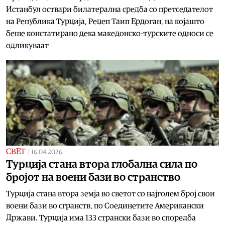
Истанбул оствари билатерална средба со претседателот
на Република Турција, Реџеп Таип Ердоган, на којашто
беше констатирано дека македонско-турските односи се
одликуваат
СВЕТ
|
16.04.2026
Турција стана втора глобална сила по
бројот на воени бази во странство
Турција стана втора земја во светот со најголем број свои
воени бази во сгранств, по Соединетите Американски
Држави. Турција има 133 странски бази во споредба