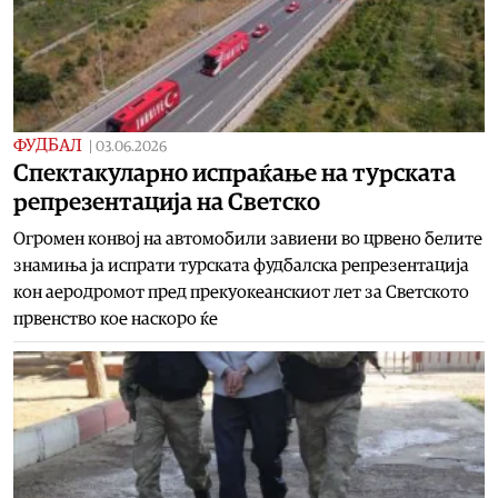
ФУДБАЛ
|
03.06.2026
Спектакуларно испраќање на турската
репрезентација на Светско
Огромен конвој на автомобили завиени во црвено белите
знамиња ја испрати турската фудбалска репрезентација
кон аеродромот пред прекуокеанскиот лет за Светското
првенство кое наскоро ќе