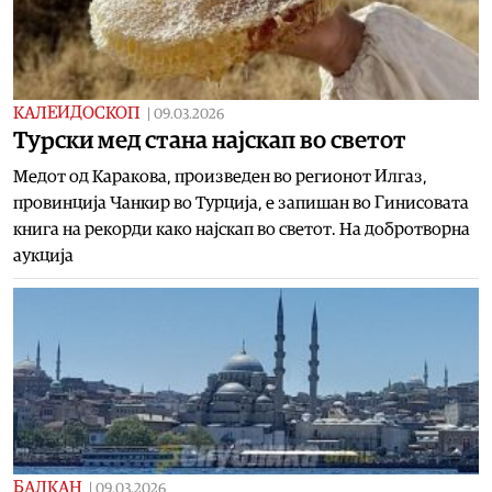
КАЛЕИДОСКОП
|
09.03.2026
Турски мед стана најскап во светот
Медот од Каракова, произведен во регионот Илгаз,
провинција Чанкир во Турција, е запишан во Гинисовата
книга на рекорди како најскап во светот. На добротворна
аукција
БАЛКАН
|
09.03.2026