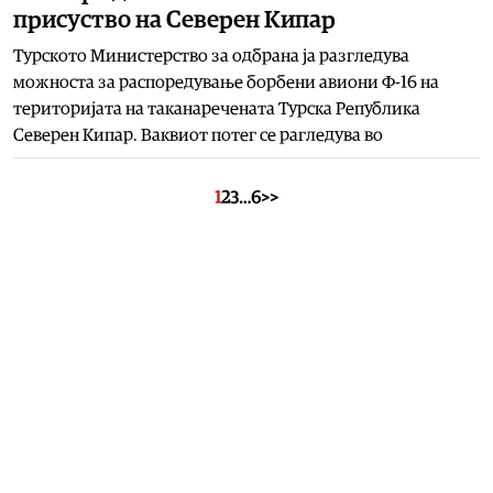
присуство на Северен Кипар
Турското Министерство за одбрана ја разгледува
можноста за распоредување борбени авиони Ф-16 на
територијата на таканаречената Турска Република
Северен Кипар. Ваквиот потег се рагледува во
1
2
3
…
6
>>