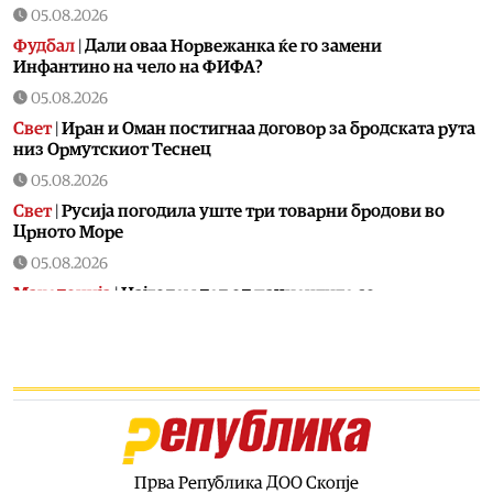
05.08.2026
Фудбал
|
Дали оваа Норвежанка ќе го замени
Инфантино на чело на ФИФА?
05.08.2026
Свет
|
Иран и Оман постигнаа договор за бродската рута
низ Ормутскиот Теснец
05.08.2026
Свет
|
Русија погодила уште три товарни бродови во
Црното Море
05.08.2026
Македонија
|
Најголем дел од пациентите сo
западнонилска треска се од скопскиот регион и Велес
05.08.2026
Хроника
|
Ангелов: Спречена катастрофа во Виничко,
запалена трева при сечење со брусилица
05.08.2026
Балкан
|
Нуклеарката Кршко во Словенија го намалува
производството за 20% поради нискиот водостој на
Прва Република ДОО Скопје