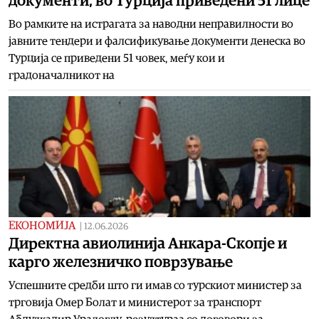
документи, во Турција приведени 51 лице
Во рамките на истрагата за наводни неправилности во
јавните тендери и фалсификување документи денеска во
Турција се приведени 51 човек, меѓу кои и
градоначалникот на
ЕКОНОМИЈА
|
12.06.2026
Директна авиолинија Анкара-Скопје и
карго железничко поврзување
Успешните средби што ги имав со турскиот министер за
трговија Омер Болат и министерот за транспорт