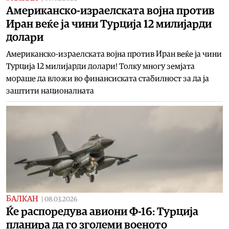
Американско-израелската војна против
Иран веќе ја чини Турција 12 милијарди
долари
Американско-израелската војна против Иран веќе ја чини
Турција 12 милијарди долари! Толку многу земјата
мораше да вложи во финансиската стабилност за да ја
заштити националната
БАЛКАН
|
08.03.2026
Ќе распоредува авиони Ф-16: Турција
планира да го зголеми военото