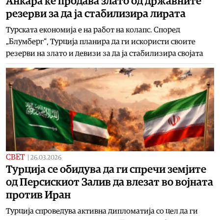
Анкара ќе продава злато од државните
резерви за да ја стабилизира лирата
Турската економија е на работ на колапс. Според
„Блумберг“, Турција планира да ги искористи своите
резерви на злато и девизи за да ја стабилизира својата
СВЕТ
|
26.03.2026
Турција се обидува да ги спречи земјите
од Персискиот Залив да влезат во војната
против Иран
Турција спроведува активна дипломатија со цел да ги