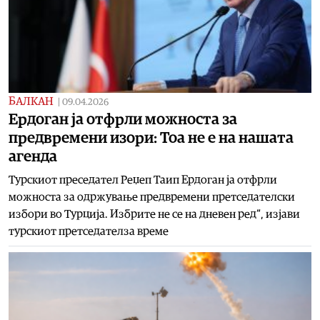
БАЛКАН
|
09.04.2026
Ердоган ја отфрли можноста за
предвремени изори: Тоа не е на нашата
агенда
Турскиот преседател Реџеп Таип Ердоган ја отфрли
можноста за одржување предвремени претседателски
избори во Турција. Избрите не се на дневен ред“, изјави
турскиот претседателза време