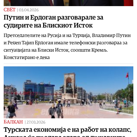
СВЕТ
|
03.04.2026
Путин и Ердоган разговарале за
судирите на Блискиот Исток
Претседателите на Русија и на Турција, Владимир Путин
и Реџеп Тајип Ердоган имале телефонски разговараа за
ситуацијата на Блиски Исток, соопшти Кремљ.
Констатирано е дека
БАЛКАН
|
27.03.2026
Турската економија е на работ на колапс,