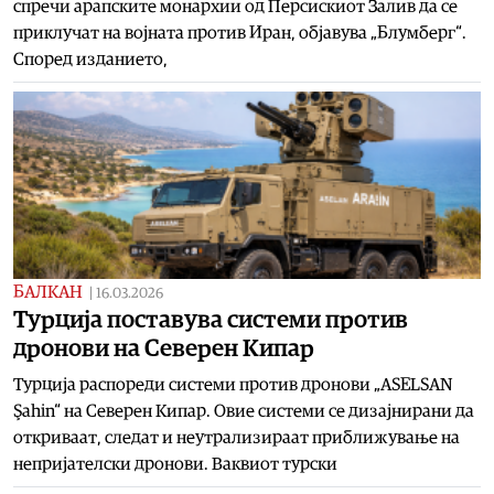
спречи арапските монархии од Персискиот Залив да се
приклучат на војната против Иран, објавува „Блумберг“.
Според изданието,
БАЛКАН
|
16.03.2026
Турција поставува системи против
дронови на Северен Кипар
Турција распореди системи против дронови „ASELSAN
Şahin“ на Северен Кипар. Овие системи се дизајнирани да
откриваат, следат и неутрализираат приближување на
непријателски дронови. Ваквиот турски