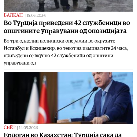
БАЛКАН
|
15.05.2026
Во Турција приведени 42 службеници во
општините управувани од опозицијата
Во три одделни полициски операции во окрузите
Истанбул и Ескишехир, во текот на изминатите 24 часа,
приведени се вкупно 42 службеници од општини
управувани од
СВЕТ
|
14.05.2026
Ердоган во Казахстан: Турција сака да