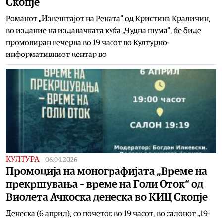
Скопје
Романот „Извештајот на Рената“ од Кристина Краличин,
во издание на издавачката куќа „Чудна шума“, ќе биде
промовиран вечерва во 19 часот во Културно-
информативниот центар во
КУЛТУРА
|
06.04.2026
Промоција на монографијата „Време на
прекршувања – време на Голи Оток“ од
Виолета Ачкоска денеска во КИЦ Скопје
Денеска (6 април), со почеток во 19 часот, во салонот „19-