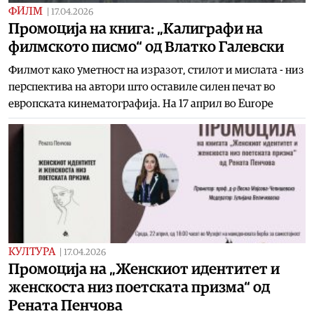
ФИЛМ
|
17.04.2026
Промоција на книга: „Калиграфи на
филмското писмо“ од Влатко Галевски
Филмот како уметност на изразот, стилот и мислата - низ
перспектива на автори што оставиле силен печат во
европската кинематографија. На 17 април во Europe
КУЛТУРА
|
17.04.2026
Промоција на „Женскиот идентитет и
женскоста низ поетската призма“ од
Рената Пенчова