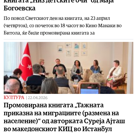
книгата „Низ детските очи“ од Маја
Богоевска
По повод Светскиот ден на книгата, на 23 април
(четврток), со почеток во 18 часот во Кино Манаки во
Битола, ќе биде промовирана книгата за
КУЛТУРА
|
22.04.2026
Промовирана книгата „Тажната
приказна на миграциите (размена на
население)“ од авторката Суреја Ајташ
во македонскиот КИЦ во Истанбул