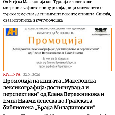
Од Егејска Македонија кон Турција се одвиваше
миграција којашто принуди илјадници македонски и
турски семејства да ги напуштат своите огништа. Синоќа,
оваа историска и културолошка
КУЛТУРА
|
22.04.2026
Промоција на книгата „Македонска
лексикографија: достигнувања и
перспективи“ од Елена Вережникова и
Емил Ниами денеска во Градската
библиотека „Браќа Миладиновски“