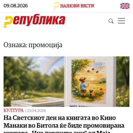
Skip to main content
09.08.2026
НАЈНОВИ ВЕСТИ
Ознака: промоција
КУЛТУРА
|
23.04.2026
На Светскиот ден на книгата во Кино
Манаки во Битола ќе биде промовирана