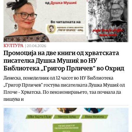
КУЛТУРА
|
20.04.2026
Промоција на две книги од хрватската
писателка Душка Мушиќ во НУ
Библиотека „Григор Прличев“ во Охрид
Денеска, понеделник од 12 часот во НУ Библиотека
„Григор Прличев“ гостува писателката Душка Мушиќ од
Плоче – Хрватска. По пензионирањето, таа почнала да
пишува и