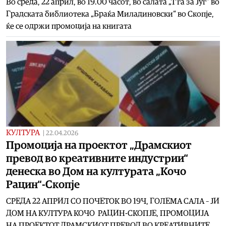
Во среда, 22 април, во 19.00 часот, во салата „Т‘га за Југ“ во
Градската библиотека „Браќа Миладиновски“ во Скопје,
ќе се одржи промоција на книгата
КУЛТУРА
|
22.04.2026
Промоција на проектот „Драмскиот
превод во креативните индустрии“
денеска во Дом на културата „Кочо
Рацин“-Скопје
СРЕДА 22 АПРИЛ СО ПОЧЕТОК ВО 19Ч, ГОЛЕМА САЛА – ЈИ
ДОМ НА КУЛТУРА КОЧО РАЦИН-СКОПЈЕ, ПРОМОЦИЈА
НА ПРОЕКТОТ ДРАМСКИОТ ПРЕВОД ВО КРЕАТИВНИТЕ