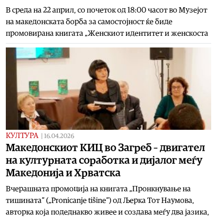
В среда на 22 април, со почеток од 18:00 часот во Музејот
на македонската борба за самостојност ќе биде
промовирана книгата „Женскиот идентитет и женскоста
КУЛТУРА
|
16.04.2026
Македонскиот КИЦ во Загреб – двигател
на културната соработка и дијалог меѓу
Македонија и Хрватска
Вчерашната промоција на книгата „Пронкнување на
тишината“ („Pronicanje tišine“) од Љерка Тот Наумова,
авторка која подеднакво живее и создава меѓу два јазика,