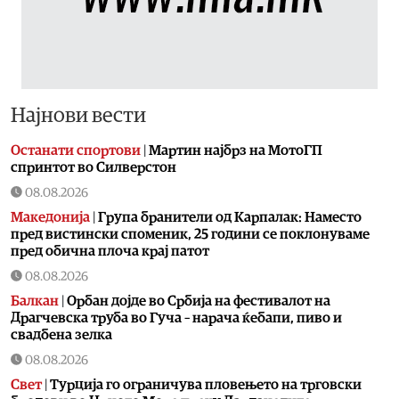
Најнови вести
Останати спортови
|
Мартин најбрз на МотоГП
спринтот во Силверстон
08.08.2026
Македонија
|
Група бранители од Карпалак: Наместо
пред вистински споменик, 25 години се поклонуваме
пред обична плоча крај патот
08.08.2026
Балкан
|
Орбан дојде во Србија на фестивалот на
Драгчевска труба во Гуча – нарача ќебапи, пиво и
свадбена зелка
08.08.2026
Свет
|
Турција го ограничува пловењето на трговски