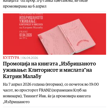
нацијата“ од проф. д-р Ганка Цветанова, ќе биде
промовирана на 6 април
КУЛТУРА
|
06.04.2026
Промоција на книгата „Избришаното
уживање: Клиторисот и мислата”на
Катрин Малабу
На 7 април 2026 година (вторник), со почеток во 19:00
часот, во просторот FRANZ (поранешен Клуб на
новинари), Тиииит! Инк. ќе ја промовира книгата
„Избришаното