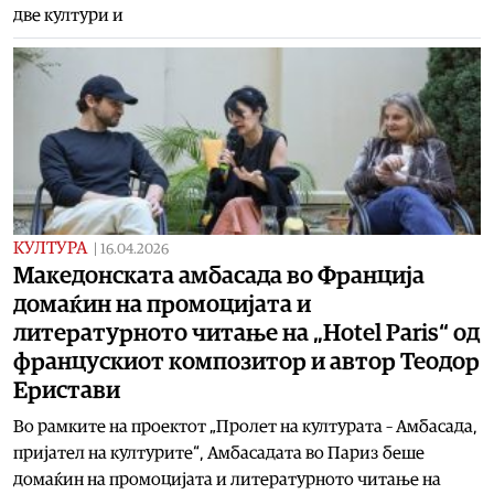
две култури и
КУЛТУРА
|
16.04.2026
Македонската амбасада во Франција
домаќин на промоцијата и
литературното читање на „Hotel Paris“ од
францускиот композитор и автор Теодор
Еристави
Во рамките на проектот „Пролет на културата – Амбасада,
пријател на културите“, Амбасадата во Париз беше
домаќин на промоцијата и литературното читање на