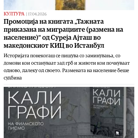
КУЛТУРА
|
17.04.2026
Промоција на книгата „Тажната
приказана на миграциите (размена на
население)“ од Суреја Ајташ во
македонскиот КИЦ во Истанбул
Историјата понекогаш се пишува со заминувања, со
домови кои остануваат зад грб и животи кои почнуваат
одново, далеку од своето. Размената на население беше
судбина