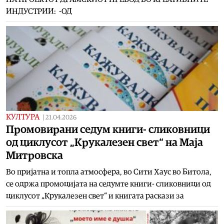
ИНДУСТРИИ: -ОД
КУЛТУРА
|
21.04.2026
Промовирани седум книги- сликовници
од циклусот „Крукалезен свет“ на Маја
Митровска
Во пријатна и топла атмосфера, во Сити Хаус во Битола,
се одржа промоцијата на седумте книги- сликовници од
циклусот „Крукалезен свет“ и книгата раскази за