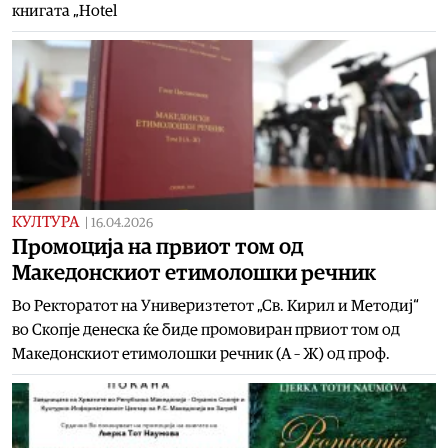
книгата „Hotel
КУЛТУРА
|
16.04.2026
Промоција на првиот том од
Македонскиот етимолошки речник
Во Ректоратот на Универизтетот „Св. Кирил и Методиј“
во Скопје денеска ќе биде промовиран првиот том од
Македонскиот етимолошки речник (А – Ж) од проф.