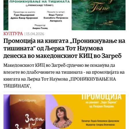
КУЛТУРА
|
15.04.2026
Промоција на книгата „Проникнување на
тишината“ од Љерка Тот Наумова
денеска во македонскиот КИЦ во Загреб
Македонскиот КИЦ во Загреб срдечно ве поканува да
влезете во длабочините на тишината – на промоцијата на
книгата на Љерка Тот Наумова „ПРОНИКНУВАЊЕ НА
ТИШИНАТА“,