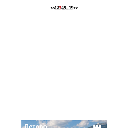
<<
1
2
3
4
5
…
19
>>