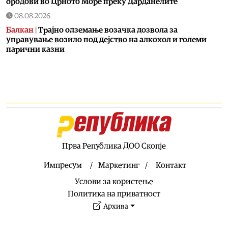
бродови во Црното Море преку Дарданелите
08.08.2026
Балкан
|
Трајно одземање возачка дозвола за
управување возило под дејство на алкохол и големи
парични казни
08.08.2026
Свет
|
Повеќе од 178.000 мигранти во последните
неколку месеци ја напуштија Јужна Африка
08.08.2026
Свет
|
Иран: Отворањето на Ормутскиот Теснец зависи
од САД
08.08.2026
Прва Република ДОО Скопје
Останати спортови
|
Катерина Ацевска светска
вицешампионка во џиу-џицу
Импресум
Маркетинг
Контакт
08.08.2026
Услови за користење
Патувања
|
Матера – градот од камен кој како феникс се
Политика на приватност
издигнал од пепелта на срамот, бедата и заборавот
Архива
08.08.2026