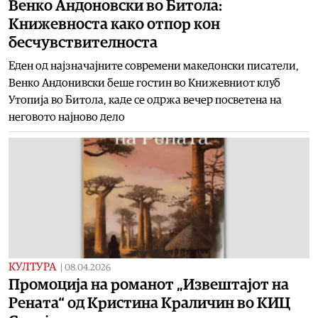
Венко Андоновски во Битола:
Книжевноста како отпор кон
бесчувствителноста
Еден од најзначајните современи македонски писатели,
Венко Андонивски беше гостин во Книжевниот клуб
Утопија во Битола, каде се одржа вечер посветена на
неговото најново дело
КУЛТУРА
|
08.04.2026
Промоција на романот „Извештајот на
Рената“ од Кристина Краличин во КИЦ