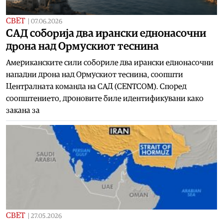
СВЕТ
|
07.06.2026
САД соборија два ирански еднонасочни
дрона над Ормускиот теснина
Американските сили собориле два ирански еднонасочни
нападни дрона над Ормускиот теснина, соопшти
Централната команда на САД (CENTCOM). Според
соопштението, дроновите биле идентификувани како
закана за
СВЕТ
|
27.05.2026