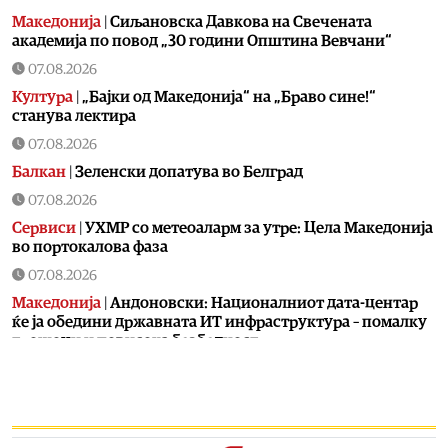
Македонија
|
Сиљановска Давкова на Свечената
академија по повод „30 години Општина Вевчани“
07.08.2026
Култура
|
„Бајки од Македонија“ на „Браво сине!“
станува лектира
07.08.2026
Балкан
|
Зеленски допатува во Белград
07.08.2026
Сервиси
|
УХМР со метеоаларм за утре: Цела Македонија
во портокалова фаза
07.08.2026
Македонија
|
Андоновски: Националниот дата-центар
ќе ја обедини државната ИТ инфраструктура – помалку
трошоци и повисока безбедност
07.08.2026
Живот
|
Збогум на 24-часовниот ден: Земјата полека се
забавува – еве кога денот би можел да стане 25 часа
07.08.2026