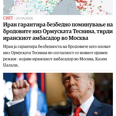
СВЕТ
|
20.04.2026
Иран гарантира безбедно поминување на
бродовите низ Ормуската Теснина, тврди
иранскиот амбасадор во Москва
Иран ја гарантира безбедноста на бродовите што пловат
низ Ормуската Теснина во согласност со новиот правен
режим - изјави иранскиот амбасадор во Москва, Казем
Џалали,