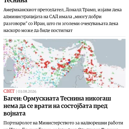
Теснина
Американскиот претседател, Доналд Трамп, изјави дека
администрацијата на САД имала „многу добри
разговори“ со Иран, што ги зголеми очекувањата дека
наскоро може да биде постигнат
СВЕТ
|
03.08.2026
Багеи: Ормускиата Теснина никогаш
нема да се врати на состојбата пред
војната
Портпаролот на Министерството за надворешни работи