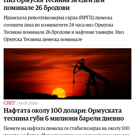
поминале 26 бродови
Иранската револуционерна гарда (ИРГЦ) денеска
соопшти дека во изминатите 24 часа низ Ормуска
Теснина поминале 26 бродови и нафтени танкери. Низ
Ормуска Теснина денеска поминале
СВЕТ
|
14.05.2026
Нафтата околу 100 долари: Ормуската
теснина губи 6 милиони барели дневно
Цените на нафтата денеска се стабилизираа на околу 100