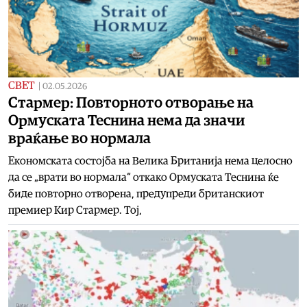
СВЕТ
|
02.05.2026
Стармер: Повторното отворање на
Ормуската Теснина нема да значи
враќање во нормала
Економската состојба на Велика Британија нема целосно
да се „врати во нормала“ откако Ормуската Теснина ќе
биде повторно отворена, предупреди британскиот
премиер Кир Стармер. Тој,