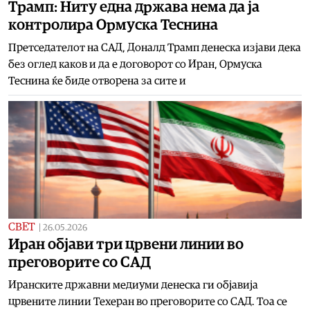
Трамп: Ниту една држава нема да ја
контролира Ормуска Теснина
Претседателот на САД, Доналд Трамп денеска изјави дека
без оглед каков и да е договорот со Иран, Ормуска
Теснина ќе биде отворена за сите и
СВЕТ
|
26.05.2026
Иран објави три црвени линии во
преговорите со САД
Иранските државни медиуми денеска ги објавија
црвените линии Техеран во преговорите со САД. Тоа се