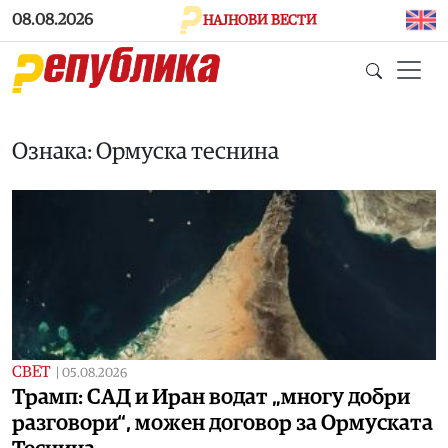
Skip to main content
08.08.2026
НАЈНОВИ ВЕСТИ
Ознака: Ормуска теснина
СВЕТ
|
05.08.2026
Трамп: САД и Иран водат „многу добри
разговори“, можен договор за Ормуската