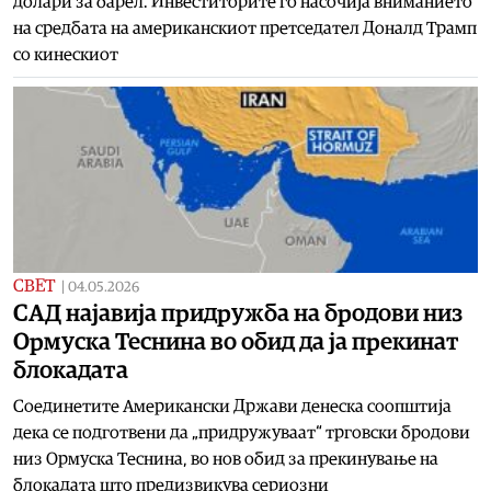
долари за барел. Инвеститорите го насочија вниманието
на средбата на американскиот претседател Доналд Трамп
со кинескиот
СВЕТ
|
04.05.2026
САД најавија придружба на бродови низ
Ормуска Теснина во обид да ја прекинат
блокадата
Соединетите Американски Држави денеска соопштија
дека се подготвени да „придружуваат“ трговски бродови
низ Ормуска Теснина, во нов обид за прекинување на
блокадата што предизвикува сериозни