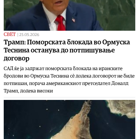
СВЕТ
|
25.05.2026
Трамп: Поморската блокада во Ормуска
Теснина останува до потпишување
договор
САД ќе ја задржат поморската блокада на иранските
бродови во Ормуска Теснина сè додека договорот не биде
потпишан, порача американскиот претседател Доналд
Трамп, додека високи