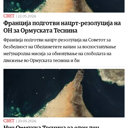
СВЕТ
|
22.05.2026
Франција подготви нацрт-резолуција на
ОН за Ормуската Теснина
Франција подготви нацрт-резолуција на Советот за
безбедност на Обединетите нации за воспоставување
меѓународна мисија за обновување на слободата на
движење во Ормуската теснина и би
СВЕТ
|
20.05.2026
Низ Ормуска Теснина за еден ден