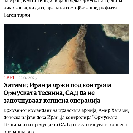
на Иран, Есмаил Багеи, изјави дека Ормуската Теснина
никогаш нема да се врати на состојбата пред војната.
Багеи тврди
СВЕТ
|
22.07.2026
Хатами: Иран ја држи под контрола
Ормуската Теснина, САД да не
започнуваат копнена операција
Врховниот командант на иранската армија, Амир Хатами,
денеска изјави дека Иран „ја контролира“ Ормуската
Теснина и ги предупреди САД да не започнуваат копнена
операција врз