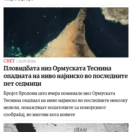
СВЕТ
|
13.07.2026
Пловидбата низ Ормуската Теснина
опадната на ниво најниско во последните
пет седмици
Бројот бродови што вчера поминале низ Ормуската
Теснина опаднал на ниво најниско во последните неколку
недели, покажуваат податоците за поморскиот
сообраќај, во мигови кога новите