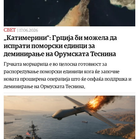
СВЕТ
|
17.06.2026
„Катимерини“: Грција би можела да
испрати поморски единци за
деминирање на Орумската Теснина
Грчката морнарица е во целосна готовност за
распоредување поморски единици кога ќе започне
новата проширена операција што ќе опфаќа поддршка и
деминирање на Ормуската Теснина,