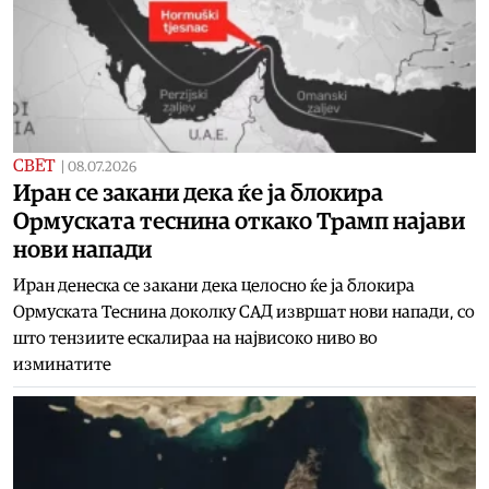
СВЕТ
|
08.07.2026
Иран се закани дека ќе ја блокира
Ормуската теснина откако Трамп најави
нови напади
Иран денеска се закани дека целосно ќе ја блокира
Ормуската Теснина доколку САД извршат нови напади, со
што тензиите ескалираа на највисоко ниво во
изминатите